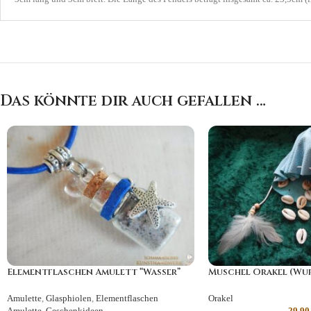
Das könnte dir auch gefallen …
Elementflaschen Amulett “Wasser”
Muschel Orakel (Wu
Amulette
,
Glasphiolen
,
Elementflaschen
Orakel
Amulette
,
Geschenkideen
29,9