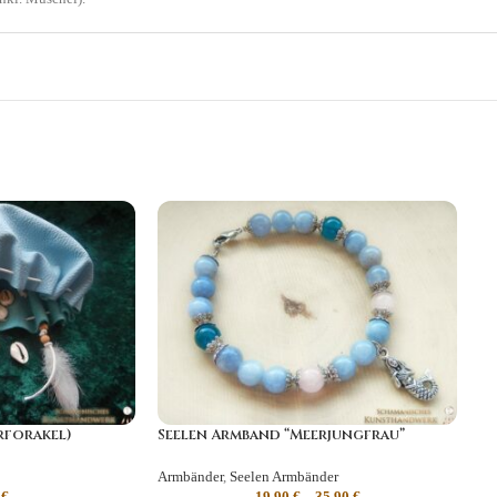
rforakel)
Seelen Armband “Meerjungfrau”
Armbänder
,
Seelen Armbänder
0
€
19,90
€
–
35,90
€