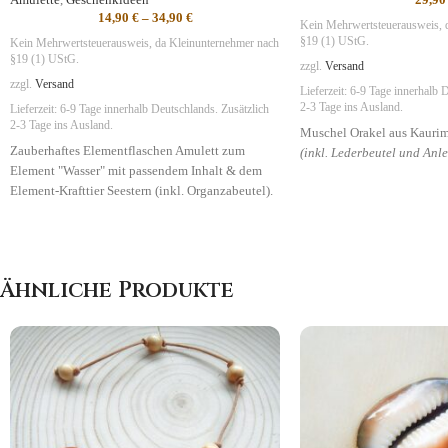
14,90
€
–
34,90
€
Kein Mehrwertsteuerausweis, 
§19 (1) UStG.
Kein Mehrwertsteuerausweis, da Kleinunternehmer nach
§19 (1) UStG.
zzgl.
Versand
zzgl.
Versand
Lieferzeit:
6-9 Tage
innerhalb D
2-3 Tage ins Ausland.
Lieferzeit:
6-9 Tage
innerhalb Deutschlands. Zusätzlich
2-3 Tage ins Ausland.
Muschel Orakel aus Kaurim
Zauberhaftes Elementflaschen Amulett zum
(inkl. Lederbeutel und Anl
Element "Wasser" mit passendem Inhalt & dem
Element-Krafttier Seestern (inkl. Organzabeutel).
Ähnliche Produkte