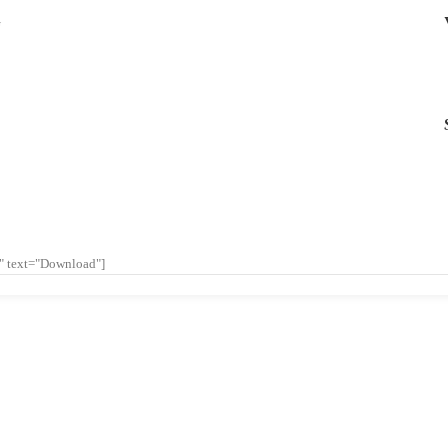
G
l" text="Download"]