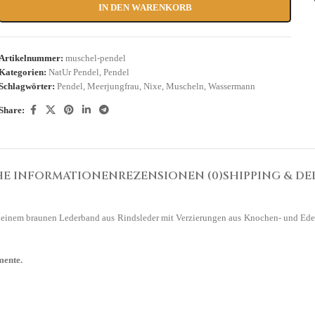
IN DEN WARENKORB
Artikelnummer:
muschel-pendel
Kategorien:
NatUr Pendel
,
Pendel
Schlagwörter:
Pendel
,
Meerjungfrau
,
Nixe
,
Muscheln
,
Wassermann
Share:
HE INFORMATIONEN
REZENSIONEN (0)
SHIPPING & DE
n einem braunen Lederband aus Rindsleder mit Verzierungen aus Knochen- und Edel
mente.