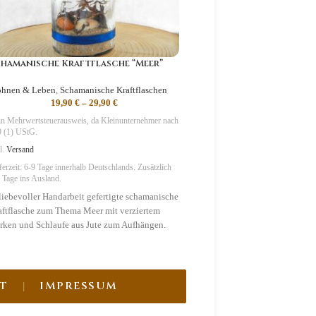
hamanische Kraftflasche “Meer”
Walnuss Pendel
hnen & Leben
,
Schamanische Kraftflaschen
Pendel
,
NatUr Pendel
19,90
€
–
29,90
€
14,90
€
–
29,9
n Mehrwertsteuerausweis, da Kleinunternehmer nach
Kein Mehrwertsteuerausweis, da Kl
 (1) UStG.
§19 (1) UStG.
l.
Versand
zzgl.
Versand
ferzeit:
6-9 Tage
innerhalb Deutschlands. Zusätzlich
Lieferzeit:
6-9 Tage
innerhalb Deutsc
 Tage ins Ausland.
2-3 Tage ins Ausland.
 liebevoller Handarbeit gefertigte schamanische
Naturbelassenes Walnuss-Pende
aftflasche zum Thema Meer mit verziertem
Lederband mit Verzierungen aus
rken und Schlaufe aus Jute zum Aufhängen.
Knochenperlen (inkl. Organzab
Aufbewahren).
mbolik
: Kreativität, Inspiration, Regeneration
T
IMPRESSUM