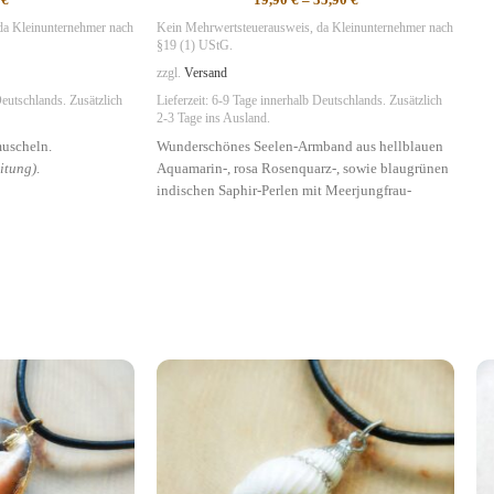
da Kleinunternehmer nach
Kein Mehrwertsteuerausweis, da Kleinunternehmer nach
§19 (1) UStG.
zzgl.
Versand
eutschlands. Zusätzlich
Lieferzeit:
6-9 Tage
innerhalb Deutschlands. Zusätzlich
2-3 Tage ins Ausland.
uscheln.
Wunderschönes Seelen-Armband aus hellblauen
eitung)
.
Aquamarin-, rosa Rosenquarz-, sowie blaugrünen
indischen Saphir-Perlen mit Meerjungfrau-
Metallanhänger.
Symbolik
:
Sehnsucht, Romantik