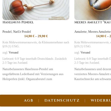
Haselnuss Pendel
Meeres Amulett “Kau
Pendel
,
NatUr Pendel
Amulette
,
Meeres Amulette
14,90
€
–
29,90
€
14,90
€
–
Kein Mehrwertsteuerausweis, da Kleinunternehmer nach
Kein Mehrwertsteuerausweis, 
§19 (1) UStG.
§19 (1) UStG.
zzgl.
Versand
zzgl.
Versand
Lieferzeit:
6-9 Tage
innerhalb Deutschlands. Zusätzlich
Lieferzeit:
6-9 Tage
innerhalb D
2-3 Tage ins Ausland.
2-3 Tage ins Ausland.
Naturbelassenes Haselnuss-Pendel am
Naturbelassenes und dezen
ungefärbtem Lederband mit Verzierungen aus
verziertes Meeres-Amulett 
Holzperlen (inkl. Organzabeutel zum
Kaurischnecke am schwarze
Aufbewahren).
Baumwollband. Lieferung i
und Infokarte!
Symbolik:
Wohlstand, Rei
AGB
DATENSCHUTZ
WIDERR