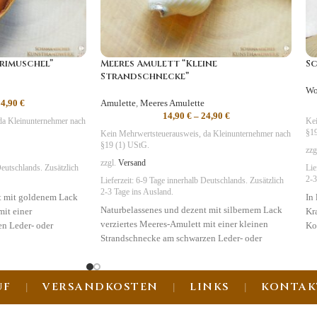
rimuschel”
Meeres Amulett “Kleine
Sc
Strandschnecke”
Wo
24,90
€
Amulette
,
Meeres Amulette
14,90
€
–
24,90
€
da Kleinunternehmer nach
Kei
§19
Kein Mehrwertsteuerausweis, da Kleinunternehmer nach
§19 (1) UStG.
zzg
zzgl.
Versand
eutschlands. Zusätzlich
Lie
2-3
Lieferzeit:
6-9 Tage
innerhalb Deutschlands. Zusätzlich
2-3 Tage ins Ausland.
t mit goldenem Lack
In
Naturbelassenes und dezent mit silbernem Lack
mit einer
Kr
verziertes Meeres-Amulett mit einer kleinen
n Leder- oder
Ko
Strandschnecke am schwarzen Leder- oder
nkl. Organzabeutel
Sy
Baumwollband. Lieferung inkl. Organzabeutel
und Infokarte!
chtum
UF
VERSANDKOSTEN
LINKS
KONTAK
Symbolik:
Reinheit, Unschuld, Transformation