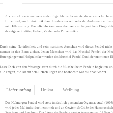
Als Pendel bezeichnet man in der Regel kleine Gewichte, die an einer frei bew
Hilfsmittel, um Kontakt mit dem Unterbewusstsein oder der Anderswelt aufzu
mit Hilfe von sog. Pendeltafeln kann man aber auch umfangreichere Dinge abfr
das eigene Krafttier, Farben, Zahlen oder Prozentsätze.
Durch seine Natürlichkeit und sein maritimes Aussehen wird dieses Pendel nich
nennen in den Bann ziehen. Jenen Menschen wird das Muschel Pendel der Meerjung
Rutengänger und Heilpraktiker werden das Muschel-Pendel Dank der maritimen Ele
Lasse Dich von den Wassergeistern durch die Muschel beim Pendeln begleiten und
alle Fragen, die Dir auf dem Herzen liegen und beobachte was es Dir antwortet.
Lieferumfang
Unikat
Weihung
Das Hühnergott Pendel wird stets im farblich passendem Organzabeutel (100% 
wird jedes Mal individuell ermittelt und an Gewicht & Größe der Herzmuscheln
3cm lang und 3cm breit. Die Länge des Pendels beträgt insgesamt ca. 23,5cm (i