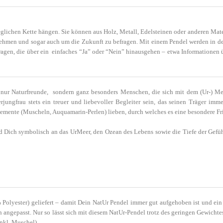
eglichen Kette hängen. Sie können aus Holz, Metall, Edelsteinen oder anderen Mater
nehmen und sogar auch um die Zukunft zu befragen. Mit einem Pendel werden in de
agen, die über ein einfaches “Ja” oder “Nein” hinausgehen – etwa Informationen 
t nur Naturfreunde, sondern ganz besonders Menschen, die sich mit dem (Ur-) M
frau stets ein treuer und liebevoller Begleiter sein, das seinen Träger immer 
mente (Muscheln, Auquamarin-Perlen) lieben, durch welches es eine besondere Fr
 Dich symbolisch an das UrMeer, den Ozean des Lebens sowie die Tiefe der Gefüh
Polyester) geliefert – damit Dein NatUr Pendel immer gut aufgehoben ist und ein
 angepasst. Nur so lässt sich mit diesem NatUr-Pendel trotz des geringen Gewichte
nkl. Muschel).