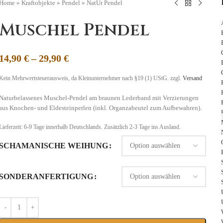
Home
»
Kraftobjekte
»
Pendel
»
NatUr Pendel
Muschel Pendel
14,90
€
–
29,90
€
Kein Mehrwertsteuerausweis, da Kleinunternehmer nach §19 (1) UStG.
zzgl.
Versand
Naturbelassenes Muschel-Pendel am braunen Lederband mit Verzierungen
aus Knochen- und Eldesteinperlen (inkl. Organzabeutel zum Aufbewahren).
Lieferzeit:
6-9 Tage
innerhalb Deutschlands. Zusätzlich 2-3 Tage ins Ausland.
SCHAMANISCHE WEIHUNG
SONDERANFERTIGUNG