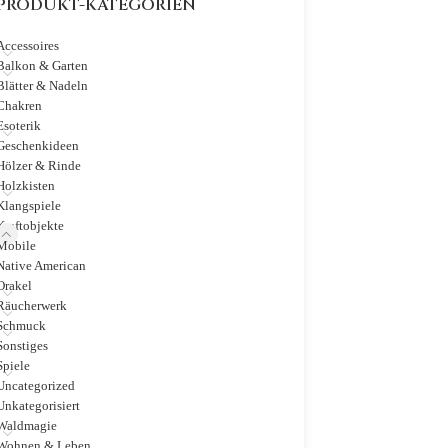
PRODUKT-KATEGORIEN
Accessoires
Balkon & Garten
Blätter & Nadeln
Chakren
Esoterik
Geschenkideen
Hölzer & Rinde
Holzkisten
Klangspiele
Kraftobjekte
Mobile
Native American
Orakel
Räucherwerk
Schmuck
Sonstiges
Spiele
Uncategorized
Unkategorisiert
Waldmagie
Wohnen & Leben