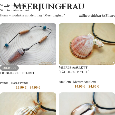
Meerjungfrau
Skip to navigation
Skip to main content
Home
»
Produkte mit dem Tag “Meerjungfrau”
Show sidebar
Filters
Meeres Amulett
SOLD OUT
“Fächermuschel”
Donnerkeil Pendel
Amulette
,
Meeres Amulette
Pendel
,
NatUr Pendel
14,90
€
–
24,90
€
19,90
€
–
34,90
€