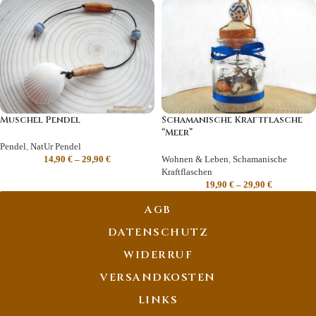
Muschel Pendel
Schamanische Kraftflasche
“Meer”
Pendel
,
NatUr Pendel
14,90
€
–
29,90
€
Wohnen & Leben
,
Schamanische
Kraftflaschen
19,90
€
–
29,90
€
AGB
DATENSCHUTZ
WIDERRUF
VERSANDKOSTEN
LINKS