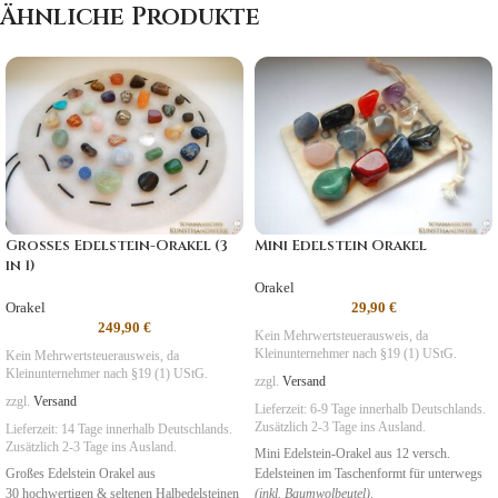
Ähnliche Produkte
Großes Edelstein-Orakel (3
Mini Edelstein Orakel
in 1)
Orakel
Orakel
29,90
€
249,90
€
Kein Mehrwertsteuerausweis, da
Kleinunternehmer nach §19 (1) UStG.
Kein Mehrwertsteuerausweis, da
Kleinunternehmer nach §19 (1) UStG.
zzgl.
Versand
zzgl.
Versand
Lieferzeit:
6-9 Tage
innerhalb Deutschlands.
Zusätzlich 2-3 Tage ins Ausland.
Lieferzeit:
14 Tage
innerhalb Deutschlands.
Zusätzlich 2-3 Tage ins Ausland.
Mini Edelstein-Orakel aus 12 versch.
Großes Edelstein Orakel aus
Edelsteinen im Taschenformt für unterwegs
30 hochwertigen & seltenen Halbedelsteinen
(inkl. Baumwolbeutel)
.