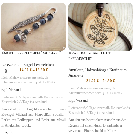
Engel Lesezeichen “Michael”
Kraftbaum Amulett
“Eberesche”
Lesezeichen
,
Engel Lesezeichen
14,90
€
–
19,90
€
Amulette
,
Holzanhänger
,
Kraftbaum
Amulette
Kein Mehrwertsteuerausweis, da
34,90
€
–
54,90
€
Kleinunternehmer nach §19 (1) UStG.
Kein Mehrwertsteuerausweis, da
zzgl.
Versand
Kleinunternehmer nach §19 (1) UStG.
Lieferzeit:
6-9 Tage
innerhalb Deutschlands.
zzgl.
Versand
Zusätzlich 2-3 Tage ins Ausland.
Lieferzeit:
6-9 Tage
innerhalb Deutschlands.
Zauberhaftes Engel-Lesezeichen von
Zusätzlich 2-3 Tage ins Ausland.
Erzengel Michael aus blauweißen Sodalith-
Perlen mit Perlkappen und Feder aus Metall
Amulett aus heimischem Astholz aus der
in Antiksilber-Optik.
Region mit einem durch Brandmalerei
verziertem Ebereschenblatt-Motiv.
Symbolik
:
Gerechtigkeit
,
Mut, Schutz