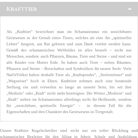
Krafttier
Als „Krafttier“ bezeichnet man im Schamanismus ein unsichtbares
Geistwesen in der Gestalt eines Tieres, welches als eine Art „spiritueller
Lehrer“ fungiert, um Rat gebeten und zum Dank verehrt werden kann.
Gemäß des schamanischen Weltbildes ist alles beseelt – nicht nur
Menschen, sondern auch Pflanzen, Bäume, Tiere und Steine – und sind wir
alle Kinder von Mutter Erde. So haben auch Tiere – neben Bäumen,
Pflanzen und Steine – Botschaften und Symboliken für unsere Seele. Viele
NatUrVölker halten deshalb Tiere als „Kraftspender“, „Seelentröster“ und
„Wegweiser“ hoch in Ehren. Krafttiere nehmen auch eine beratende
Stellung ein und verweilen so lange an unserer Seite, bis wir ihre
„Medizin“ oder „Kraft“ nicht mehr benötigten. Die Wörter „Medizin“ und
„Kraft“ stehen im Schamanismus allerdings nicht für Heilkunde, sondern
für „unsichtbare, spirituelle Energie“ – in diesem Fall für die
Eigenschaften und den Charakter des Geistwesens in Tiergestalt.
Unsere Krafttier Kugelschreiber sind nicht nur ein toller Blickfang und
schamanischer Begleiter für den Alltag in Arbeit, Schule und Ausbildung,