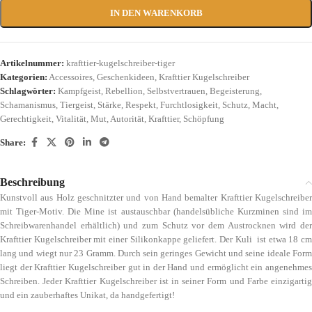
IN DEN WARENKORB
Artikelnummer:
krafttier-kugelschreiber-tiger
Kategorien:
Accessoires
,
Geschenkideen
,
Krafttier Kugelschreiber
Schlagwörter:
Kampfgeist
,
Rebellion
,
Selbstvertrauen
,
Begeisterung
,
Schamanismus
,
Tiergeist
,
Stärke
,
Respekt
,
Furchtlosigkeit
,
Schutz
,
Macht
,
Gerechtigkeit
,
Vitalität
,
Mut
,
Autorität
,
Krafttier
,
Schöpfung
Share:
Beschreibung
Kunstvoll aus Holz geschnitzter und von Hand bemalter Krafttier Kugelschreiber
mit Tiger-Motiv. Die Mine ist austauschbar (handelsübliche Kurzminen sind im
Schreibwarenhandel erhältlich) und zum Schutz vor dem Austrocknen wird der
Krafttier Kugelschreiber mit einer Silikonkappe geliefert. Der Kuli ist etwa 18 cm
lang und wiegt nur 23 Gramm. Durch sein geringes Gewicht und seine ideale Form
liegt der Krafttier Kugelschreiber gut in der Hand und ermöglicht ein angenehmes
Schreiben. Jeder Krafttier Kugelschreiber ist in seiner Form und Farbe einzigartig
und ein zauberhaftes Unikat, da handgefertigt!