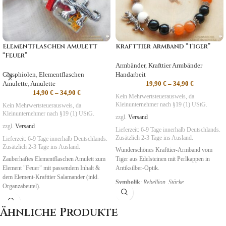
Elementflaschen Amulett
Krafttier Armband “Tiger”
“Feuer”
Armbänder
,
Krafttier Armbänder
Glasphiolen
,
Elementflaschen
Handarbeit
Amulette
,
Amulette
19,90
€
–
34,90
€
14,90
€
–
34,90
€
Kein Mehrwertsteuerausweis, da
Kleinunternehmer nach §19 (1) UStG.
Kein Mehrwertsteuerausweis, da
Kleinunternehmer nach §19 (1) UStG.
zzgl.
Versand
zzgl.
Versand
Lieferzeit:
6-9 Tage
innerhalb Deutschlands.
Zusätzlich 2-3 Tage ins Ausland.
Lieferzeit:
6-9 Tage
innerhalb Deutschlands.
Zusätzlich 2-3 Tage ins Ausland.
Wunderschönes Krafttier-Armband vom
Zauberhaftes Elementflaschen Amulett zum
Tiger aus Edelsteinen mit Perlkappen in
Element "Feuer" mit passendem Inhalt &
Antiksilber-Optik.
dem Element-Krafttier Salamander (inkl.
Symbolik
:
Rebellion, Stärke
Organzabeutel).
Ähnliche Produkte