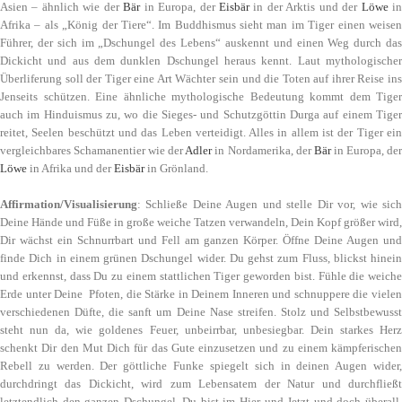
Asien – ähnlich wie der
Bär
in Europa, der
Eisbär
in der Arktis und der
Löwe
in
Afrika – als „König der Tiere“. Im Buddhismus sieht man im Tiger einen weisen
Führer, der sich im „Dschungel des Lebens“ auskennt und einen Weg durch das
Dickicht und aus dem dunklen Dschungel heraus kennt. Laut mythologischer
Überliferung soll der Tiger eine Art Wächter sein und die Toten auf ihrer Reise ins
Jenseits schützen. Eine ähnliche mythologische Bedeutung kommt dem Tiger
auch im Hinduismus zu, wo die Sieges- und Schutzgöttin
Durga
auf einem Tiger
reitet, Seelen beschützt und das Leben verteidigt. Alles in allem ist der Tiger ein
vergleichbares Schamanentier wie der
Adler
in Nordamerika, der
Bär
in Europa, de
Löwe
in Afrika und der
Eisbär
in Grönland.
Affirmation/Visualisierung
: Schließe Deine Augen und stelle Dir vor, wie sich
Deine Hände und Füße in große weiche Tatzen verwandeln, Dein Kopf größer wird,
Dir wächst ein Schnurrbart und Fell am ganzen Körper. Öffne Deine Augen und
finde Dich in einem grünen Dschungel wider. Du gehst zum Fluss, blickst hinein
und erkennst, dass Du zu einem stattlichen Tiger geworden bist. Fühle die weiche
Erde unter Deine Pfoten, die Stärke in Deinem Inneren und schnuppere die vielen
verschiedenen Düfte, die sanft um Deine Nase streifen. Stolz und Selbstbewusst
steht nun da, wie goldenes Feuer, unbeirrbar, unbesiegbar. Dein starkes Herz
schenkt Dir den Mut Dich für das Gute einzusetzen und zu einem kämpferischen
Rebell zu werden. Der göttliche Funke spiegelt sich in deinen Augen wider,
durchdringt das Dickicht, wird zum Lebensatem der Natur und durchfließt
letztendlich den ganzen Dschungel. Du bist im Hier und Jetzt und doch überall.