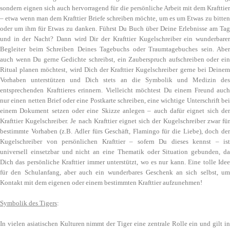
sondern eignen sich auch hervorragend für die persönliche Arbeit mit dem Krafttier
– etwa wenn man dem Krafttier Briefe schreiben möchte, um es um Etwas zu bitten
oder um ihm für Etwas zu danken. Führst Du Buch über Deine Erlebnisse am Tag
und in der Nacht? Dann wird Dir der Krafttier Kugelschreiber ein wunderbarer
Begleiter beim Schreiben Deines Tagebuchs oder Traumtagebuches sein. Aber
auch wenn Du gerne Gedichte schreibst, ein Zauberspruch aufschreiben oder ein
Ritual planen möchtest, wird Dich der Krafttier Kugelschreiber gerne bei Deinem
Vorhaben unterstützen und Dich stets an die Symbolik und Medizin des
entsprechenden Krafttieres erinnern. Vielleicht möchtest Du einem Freund auch
nur einen netten Brief oder eine Postkarte schreiben, eine wichtige Unterschrift bei
einem Dokument setzen oder eine Skizze anlegen – auch dafür eignet sich der
Krafttier Kugelschreiber. Je nach Krafttier eignet sich der Kugelschreiber zwar für
bestimmte Vorhaben (z.B. Adler fürs Geschäft, Flamingo für die Liebe), doch der
Kugelschreiber von persönlichen Krafttier – sofern Du dieses kennst – ist
universell einsetzbar und nicht an eine Thematik oder Situation gebunden, da
Dich das persönliche Krafttier immer unterstützt, wo es nur kann. Eine tolle Idee
für den Schulanfang, aber auch ein wunderbares Geschenk an sich selbst, um
Kontakt mit dem eigenen oder einem bestimmten Krafttier aufzunehmen!
Symbolik des Tigers
:
In vielen asiatischen Kulturen nimmt der Tiger eine zentrale Rolle ein und gilt in