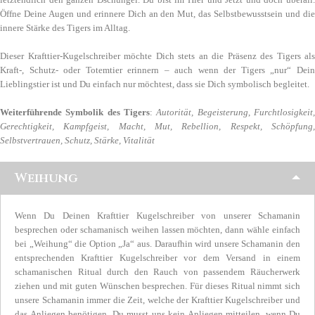
Öffne Deine Augen und erinnere Dich an den Mut, das Selbstbewusstsein und die
innere Stärke des Tigers im Alltag.
Dieser Krafttier-Kugelschreiber möchte Dich stets an die Präsenz des Tigers als
Kraft-, Schutz- oder Totemtier erinnern – auch wenn der Tigers „nur“ Dein
Lieblingstier ist und Du einfach nur möchtest, dass sie Dich symbolisch begleitet.
Weiterführende Symbolik des Tigers
:
Autorität, Begeisterung
,
Furchtlosigkeit
Gerechtigkeit, Kampfgeist, Macht, Mut, Rebellion, Respekt, Schöpfung,
Selbstvertrauen, Schutz, Stärke, Vitalität
Weihung
Wenn Du Deinen Krafttier Kugelschreiber von unserer Schamanin
besprechen oder schamanisch weihen lassen möchten, dann wähle einfach
bei „Weihung“ die Option „Ja“ aus. Daraufhin wird unsere Schamanin den
entsprechenden Krafttier Kugelschreiber vor dem Versand in einem
schamanischen Ritual durch den Rauch von passendem Räucherwerk
ziehen und mit guten Wünschen besprechen. Für dieses Ritual nimmt sich
unsere Schamanin immer die Zeit, welche der Krafttier Kugelschreiber und
das Anliegen benötigen. Du musst uns kein Anliegen mitteilen, wenn Du