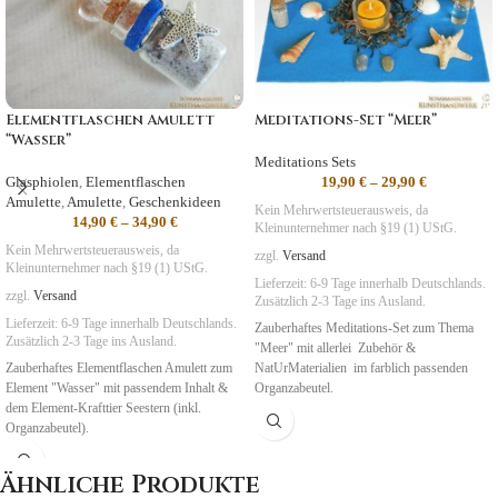
Elementflaschen Amulett
Meditations-Set “Meer”
“Wasser”
Meditations Sets
Glasphiolen
,
Elementflaschen
19,90
€
–
29,90
€
Amulette
,
Amulette
,
Geschenkideen
Kein Mehrwertsteuerausweis, da
14,90
€
–
34,90
€
Kleinunternehmer nach §19 (1) UStG.
Kein Mehrwertsteuerausweis, da
zzgl.
Versand
Kleinunternehmer nach §19 (1) UStG.
Lieferzeit:
6-9 Tage
innerhalb Deutschlands.
zzgl.
Versand
Zusätzlich 2-3 Tage ins Ausland.
Lieferzeit:
6-9 Tage
innerhalb Deutschlands.
Zauberhaftes Meditations-Set zum Thema
Zusätzlich 2-3 Tage ins Ausland.
"Meer" mit allerlei Zubehör &
Zauberhaftes Elementflaschen Amulett zum
NatUrMaterialien im farblich passenden
Element "Wasser" mit passendem Inhalt &
Organzabeutel.
dem Element-Krafttier Seestern (inkl.
Organzabeutel).
Ähnliche Produkte