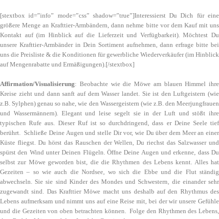
[stextbox id=”info” mode=”css” shadow=”true”]Interessierst Du Dich für eine
größere Menge an Krafttier-Armbändern, dann nehme bitte vor dem Kauf mit uns
Kontakt auf (im Hinblick auf die Lieferzeit und Verfügbarkeit). Möchtest Du
unsere Krafttier-Armbänder in Dein Sortiment aufnehmen, dann erfrage bitte bei
uns die Preisliste & die Konditionen für gewerbliche Wiederverkäufer (im Hinblick
auf Mengenrabatte und Ermäßigungen).[/stextbox]
Affirmation/Visualisierung
: Beobachte wie die Möwe am blauen Himmel ihre
Kreise zieht und dann sanft auf dem Wasser landet. Sie ist den Luftgeistern (wie
z.B. Sylphen) genau so nahe, wie den Wassergeistern (wie z.B. den Meerjungfrauen
und Wassermännern). Elegant und leise segelt sie in der Luft und stößt ihre
typischen Rufe aus. Dieser Ruf ist so durchdringend, dass er Deine Seele tief
berührt. Schließe Deine Augen und stelle Dir vor, wie Du über dem Meer an einer
Küste fliegst. Du hörst das Rauschen der Wellen, Du riechst das Salzwasser und
spürst den Wind unter Deinen Flügeln. Öffne Deine Augen und erkenne, dass Du
selbst zur Möwe geworden bist, die die Rhythmen des Lebens kennt. Alles hat
Gezeiten – so wie auch die Nordsee, wo sich die Ebbe und die Flut ständig
abwechseln. Sie sie sind Kinder des Mondes und Schwestern, die einander sehr
zugewandt sind. Das Krafttier Möwe macht uns deshalb auf den Rhythmus des
Lebens aufmerksam und nimmt uns auf eine Reise mit, bei der wir unsere Gefühle
und die Gezeiten von oben betrachten können. Folge den Rhythmen des Lebens,