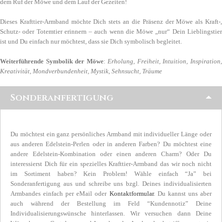
dem Ruf der Möwe und dem Lauf der Gezeiten!
Dieses Krafttier-Armband möchte Dich stets an die Präsenz der Möwe als Kraft-,
Schutz- oder Totemtier erinnern – auch wenn die Möwe „nur“ Dein Lieblingstier
ist und Du einfach nur möchtest, dass sie Dich symbolisch begleitet.
Weiterführende Symbolik der Möwe
:
Erholung, Freiheit, Intuition, Inspiration
Kreativität, Mondverbundenheit, Mystik, Sehnsucht, Träume
Sonderanfertigung
Du möchtest ein ganz persönliches Armband mit individueller Länge oder
aus anderen Edelstein-Perlen oder in anderen Farben? Du möchtest eine
andere Edelstein-Kombination oder einen anderen Charm? Oder Du
interessierst Dich für ein spezielles Krafttier-Armband das wir noch nicht
im Sortiment haben? Kein Problem! Wähle einfach “Ja” bei
Sonderanfertigung aus und schreibe uns bzgl. Deines individualisierten
Armbandes einfach per eMail oder
Kontaktformular
. Du kannst uns aber
auch während der Bestellung im Feld “Kundennotiz” Deine
Individualisierungswünsche hinterlassen. Wir versuchen dann Deine