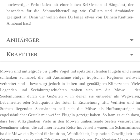
hochwertiger Perlonfaden mit einer hohen Reißfeste und Hängelast, der
besonders für die Schmuckherstellung wie Colliers und Armbänder
geeignet ist. Denn wir wollen dass Du lange etwas von Deinem Krafttier-
Armband hast!
Anhänger
Krafttier
Möwen sind mittelgroße bis große Vögel mit spitz zulaufenden Flügeln und einem
schlanken Schnabel, die mit Ausnahme einiger tropischen Regionen weltweit
verbreitet sind – bevorzugt jedoch in kalten und gemäßigten Klimazonen. Viele
Legenden und Seefahrergeschichten ranken sich um die Möwe – der
Seelenführerin durch die GeZeiten -, in denen sie entweder als Wegweiser,
Lebensretter oder Schutpatron der Toten in Erscheinung tritt. Verirrten und im
Sterben liegenden Seemännern soll sich die Möwe als Hoffnungsträger in
engelsähnlicher Gestalt mit weißen Flügeln gezeigt haben. So kam es auch dazu,
dass laut Volksglauben Viele in den Möwen umherirrende Seelen verstorberner
Seemänner sahen, die auf ihrer letzten Reise ins Jenseits waren. Im Schamanismus
ist die Möwe ein Symbol für Intuition, Weiblichkeit, Inspiration, Geselligkeit und
Orientierung, sowie auch Erholung und Einmischung. Das Krafttier Möwe macht