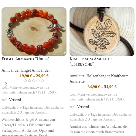
Engel Armband “Uriel”
Kraftbaum Amulett
“Eberesche”
Armbänder
,
Engel Armbänder
19,90
€
–
29,90
€
Amulette
,
Holzanhänger
,
Kraftbaum
Amulette
34,90
€
–
54,90
€
Kein Mehrwertsteuerausweis, da
Kleinunternehmer nach §19 (1) UStG.
Kein Mehrwertsteuerausweis, da
Kleinunternehmer nach §19 (1) UStG.
zzgl.
Versand
zzgl.
Versand
Lieferzeit:
6-9 Tage
innerhalb Deutschlands.
Zusätzlich 2-3 Tage ins Ausland.
Lieferzeit:
6-9 Tage
innerhalb Deutschlands.
Zusätzlich 2-3 Tage ins Ausland.
Wunderschönes Engel-Armband von
Erzengel Uriel aus Edelsteinen mit
Amulett aus heimischem Astholz aus der
Perlkappen in Antiksilber-Optik und
Region mit einem durch Brandmalerei