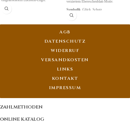
eingearbeitetem Edelstein-Engel.
verziertem Ebereschenblatt-Motiv.
Symbolik
:
Inspiration, Kreativität, Mut
Symbolik
: Glück, Schutz
AGB
DATENSCHUTZ
WIDERRUF
VERSANDKOSTEN
LINKS
KONTAKT
IMPRESSUM
ZAHLMETHODEN
ONLINE KATALOG