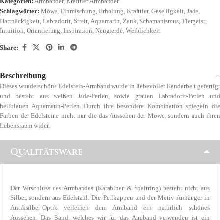
Kategorien:
Armbänder
,
Krafttier Armbänder
Schlagwörter:
Möwe
,
Einmischung
,
Erholung
,
Krafttier
,
Geselligkeit
,
Jade
,
Hartnäckigkeit
,
Labradorit
,
Streit
,
Aquamarin
,
Zank
,
Schamanismus
,
Tiergeist
,
Intuition
,
Orientierung
,
Inspiration
,
Neugierde
,
Weiblichkeit
Share:
Beschreibung
Dieses wunderschöne Edelstein-Armband wurde in liebevoller Handarbeit gefertigt
und besteht aus weißen Jade-Perlen, sowie grauen Labradorit-Perlen und
hellblauen Aquamarin-Perlen. Durch ihre besondere Kombination spiegeln die
Farben der Edelsteine nicht nur die das Aussehen der Möwe, sondern auch ihren
Lebensraum wider.
Qualitätsware
Der Verschluss des Armbandes (Karabiner & Spaltring) besteht nicht aus
Silber, sondern aus Edelstahl. Die Perlkappen und der Motiv-Anhänger in
Antiksilber-Optik verleihen dem Armband ein natürlich schönes
Aussehen. Das Band, welches wir für das Armband verwenden ist ein