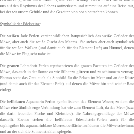
uns auf den Rhythmus des Lebens aufmerksam und nimmt uns auf eine Reise mit,
bei der wir unsere Gefühle und die Gezeiten von oben betrachten können.
Symbolik der Edelsteine
:
Die
weißen
Jade-Perlen versinnbildlichen hauptsächlich das weiße Gefieder der
Möwe, aber auch die weiße Gischt des Meeres. Sie stehen aber auch symbolisch
für die weißen Wolken (und damit auch für das Element Luft) am Himmel, denen
die Möwe im Flug sehr nahe ist.
Die
grauen
Labradorit-Perlen repräsentieren die grauen Facetten im Gefieder de
Möwe, das auch in der Sonne zu wie Silber zu glitzern und zu schimmern vermag.
Ebenso steht das Grau auch als Sinnbild für die Felsen im Meer und an der Küste
(und damit auch für das Element Erde), auf denen die Möwe hin und wieder Rast
einlegt.
Die
hellblauen
Aquamarin-Perlen symbolisieren das Element Wasser, zu dem di
Möwe eine ähnlich enge Verbindung hat wie zum Element Luft, da das Meer (bzw.
die darin lebenden Fische und Kleintiere), die Nahrungsgrundlage der Möwe
darstellt. Ebenso stehen die hellblauen Edestelstein-Perlen auch für die
saphirgrüne bis aquamarinblaue Meeresoberfläche, auf denen die Möwe schwimmt
und an der sich die Sonnenstrahlen spiegeln.