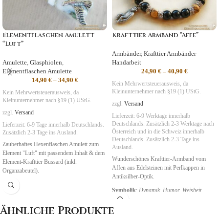
Elementflaschen Amulett
Krafttier Armband “Affe”
“Luft”
Armbänder
,
Krafttier Armbänder
Amulette
,
Glasphiolen
,
Handarbeit
Elementflaschen Amulette
24,90
€
–
40,90
€
14,90
€
–
34,90
€
Kein Mehrwertsteuerausweis, da
Kleinunternehmer nach §19 (1) UStG.
Kein Mehrwertsteuerausweis, da
Kleinunternehmer nach §19 (1) UStG.
zzgl.
Versand
zzgl.
Versand
Lieferzeit:
6-9 Werktage innerhalb
Deutschlands. Zusätzlich 2-3 Werktage nach
Lieferzeit:
6-9 Tage
innerhalb Deutschlands.
Österreich und in die Schweiz
innerhalb
Zusätzlich 2-3 Tage ins Ausland.
Deutschlands. Zusätzlich 2-3 Tage ins
Zauberhaftes Hexenflaschen Amulett zum
Ausland.
Element "Luft" mit passendem Inhalt & dem
Wunderschönes Krafttier-Armband vom
Element-Krafttier Bussard (inkl.
Affen aus Edelsteinen mit Perlkappen in
Organzabeutel).
Antiksilber-Optik.
Symbolik
:
Dynamik, Humor, Weisheit
Ähnliche Produkte