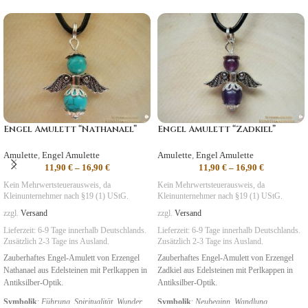
Engel Amulett “Nathanael”
Engel Amulett “Zadkiel”
Amulette
,
Engel Amulette
Amulette
,
Engel Amulette
11,90
€
–
16,90
€
11,90
€
–
16,90
€
Kein Mehrwertsteuerausweis, da
Kein Mehrwertsteuerausweis, da
Kleinunternehmer nach §19 (1) UStG.
Kleinunternehmer nach §19 (1) UStG.
zzgl.
Versand
zzgl.
Versand
Lieferzeit:
6-9 Tage
innerhalb Deutschlands.
Lieferzeit:
6-9 Tage
innerhalb Deutschlands.
Zusätzlich 2-3 Tage ins Ausland.
Zusätzlich 2-3 Tage ins Ausland.
Zauberhaftes Engel-Amulett von Erzengel
Zauberhaftes Engel-Amulett von Erzengel
Nathanael aus Edelsteinen mit Perlkappen in
Zadkiel aus Edelsteinen mit Perlkappen in
Antiksilber-Optik.
Antiksilber-Optik.
Symbolik
:
Führung
,
Spiritualität
,
Wunder
Symbolik
:
Neubeginn, Wandlung,