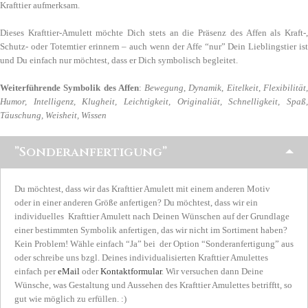
Krafttier aufmerksam.
Dieses Krafttier-Amulett möchte Dich stets an die Präsenz des Affen als Kraft-,
Schutz- oder Totemtier erinnern – auch wenn der Affe “nur” Dein Lieblingstier ist
und Du einfach nur möchtest, dass er Dich symbolisch begleitet.
Weiterführende Symbolik des Affen
:
Bewegung
,
Dynamik
,
Eitelkeit
,
Flexibilität
Humor, Intelligenz, Klugheit, Leichtigkeit, Originaliät, Schnelligkeit, Spaß,
Täuschung, Weisheit, Wissen
”Sonderanfertigung”
Du möchtest, dass wir das Krafttier Amulett mit einem anderen Motiv
oder in einer anderen Größe anfertigen? Du möchtest, dass wir ein
individuelles Krafttier Amulett nach Deinen Wünschen auf der Grundlage
einer bestimmten Symbolik anfertigen, das wir nicht im Sortiment haben?
Kein Problem! Wähle einfach “Ja” bei der Option “Sonderanfertigung” aus
oder schreibe uns bzgl. Deines individualisierten Krafttier Amulettes
einfach per
eMail
oder
Kontaktformular
. Wir versuchen dann Deine
Wünsche, was Gestaltung und Aussehen des Krafttier Amulettes betrifftt, so
gut wie möglich zu erfüllen. :)