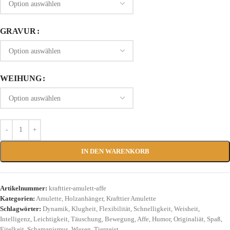
GRAVUR
WEIHUNG
IN DEN WARENKORB
Artikelnummer:
krafttier-amulett-affe
Kategorien:
Amulette
,
Holzanhänger
,
Krafttier Amulette
Schlagwörter:
Dynamik
,
Klugheit
,
Flexibilität
,
Schnelligkeit
,
Weisheit
,
Intelligenz
,
Leichtigkeit
,
Täuschung
,
Bewegung
,
Affe
,
Humor
,
Originaliät
,
Spaß
,
Eitelkeit
,
Schamanismus
,
Wissen
,
Tiergeist