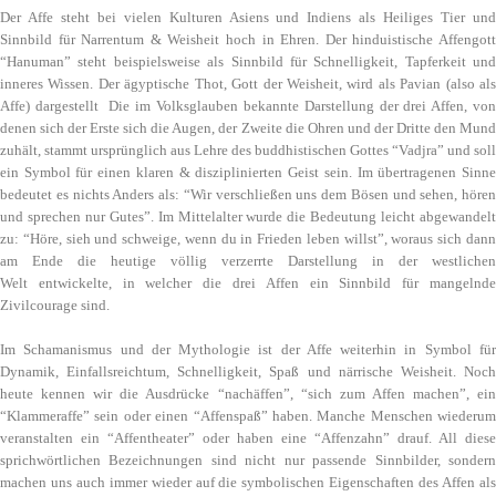
Der Affe steht bei vielen Kulturen Asiens und Indiens als Heiliges Tier und
Sinnbild für Narrentum & Weisheit hoch in Ehren. Der hinduistische Affengott
“Hanuman” steht beispielsweise als Sinnbild für Schnelligkeit, Tapferkeit und
inneres Wissen. Der ägyptische Thot, Gott der Weisheit, wird als Pavian (also als
Affe) dargestellt Die im Volksglauben bekannte Darstellung der drei Affen, von
denen sich der Erste sich die Augen, der Zweite die Ohren und der Dritte den Mund
zuhält, stammt ursprünglich aus Lehre des buddhistischen Gottes “Vadjra” und soll
ein Symbol für einen klaren & disziplinierten Geist sein. Im übertragenen Sinne
bedeutet es nichts Anders als: “Wir verschließen uns dem Bösen und sehen, hören
und sprechen nur Gutes”. Im Mittelalter wurde die Bedeutung leicht abgewandelt
zu: “Höre, sieh und schweige, wenn du in Frieden leben willst”, woraus sich dann
am Ende die heutige völlig verzerrte Darstellung in der westlichen
Welt entwickelte, in welcher die drei Affen ein Sinnbild für mangelnde
Zivilcourage sind.
Im Schamanismus und der Mythologie ist der Affe weiterhin in Symbol für
Dynamik, Einfallsreichtum, Schnelligkeit, Spaß und närrische Weisheit. Noch
heute kennen wir die Ausdrücke “nachäffen”, “sich zum Affen machen”, ein
“Klammeraffe” sein oder einen “Affenspaß” haben. Manche Menschen wiederum
veranstalten ein “Affentheater” oder haben eine “Affenzahn” drauf. All diese
sprichwörtlichen Bezeichnungen sind nicht nur passende Sinnbilder, sondern
machen uns auch immer wieder auf die symbolischen Eigenschaften des Affen als