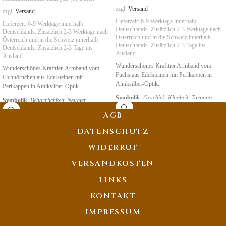
zzgl.
Versand
zzgl.
Versand
Lieferzeit:
6-9 Werktage innerhalb
Lieferzeit:
6-9 Werktage innerhalb
Deutschlands. Zusätzlich 2-3 Werktage nach
Deutschlands. Zusätzlich 2-3 Werktage nach
Österreich und in die Schweiz
innerhalb
Österreich und in die Schweiz
innerhalb
Deutschlands. Zusätzlich 2-3 Tage ins
Deutschlands. Zusätzlich 2-3 Tage ins
Ausland.
Ausland.
Wunderschönes Krafttier Armband vom
Wunderschönes Krafttier-Armband vom
Fuchs aus Edelsteinen mit Perlkappen in
Eichhörnchen aus Edelsteinen mit
Antiksilber-Optik.
Perlkappen in Antiksilber-Optik.
Symbolik
:
Geschick,
Klugheit, Tarnung
Symbolik
:
Beharrlichkeit, Neugier
AGB
DATENSCHUTZ
WIDERRUF
VERSANDKOSTEN
LINKS
KONTAKT
IMPRESSUM