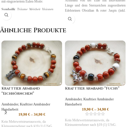
Armband von der Eule mit individueller
mit eingraviertem Eulen-Motiv.
Länge und dem Sternzeichen zugeordneten
Symbolik
:
Träume, Weisheit, Visionen
Edelsteinen Obsidian & roter Jaspis (inkl.
Organzabeutel und Karte).
Geburtszeit: 22.11. bis 21.12.
Ähnliche Produkte
Krafttier Armband
Krafttier Armband “Fuchs”
“Eichhörnchen”
Armbänder
,
Krafttier Armbänder
Armbänder
,
Krafttier Armbänder
Handarbeit
Handarbeit
19,90
€
–
34,90
€
19,90
€
–
34,90
€
Kein Mehrwertsteuerausweis, da
Kein Mehrwertsteuerausweis, da
Kleinunternehmer nach §19 (1) UStG.
Kleinunternehmer nach §19 (1) UStG.