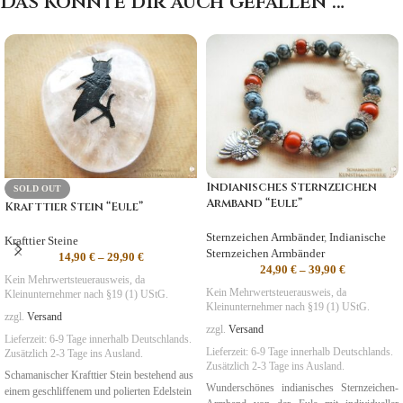
Das könnte dir auch gefallen …
Indianisches Sternzeichen
SOLD OUT
Armband “Eule”
Krafttier Stein “Eule”
Sternzeichen Armbänder
,
Indianische
Krafttier Steine
Sternzeichen Armbänder
14,90
€
–
29,90
€
24,90
€
–
39,90
€
Kein Mehrwertsteuerausweis, da
Kein Mehrwertsteuerausweis, da
Kleinunternehmer nach §19 (1) UStG.
Kleinunternehmer nach §19 (1) UStG.
zzgl.
Versand
zzgl.
Versand
Lieferzeit:
6-9 Tage
innerhalb Deutschlands.
Lieferzeit:
6-9 Tage
innerhalb Deutschlands.
Zusätzlich 2-3 Tage ins Ausland.
Zusätzlich 2-3 Tage ins Ausland.
Schamanischer Krafttier Stein bestehend aus
Wunderschönes indianisches Sternzeichen-
einem geschliffenem und polierten Edelstein