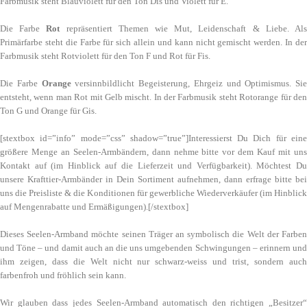
Farbmusik steht Blauviolett für den Ton Dis und Violett für E.
Die Farbe
Rot
repräsentiert Themen wie Mut, Leidenschaft & Liebe. Al
Primärfarbe steht die Farbe für sich allein und kann nicht gemischt werden. In der
Farbmusik steht Rotviolett für den Ton F und Rot für Fis.
Die Farbe
Orange
versinnbildlicht Begeisterung, Ehrgeiz und Optimismus. Sie
entsteht, wenn man Rot mit Gelb mischt. In der Farbmusik steht Rotorange für den
Ton G und Orange für Gis.
[stextbox id=”info” mode=”css” shadow=”true”]Interessierst Du Dich für eine
größere Menge an Seelen-Armbändern, dann nehme bitte vor dem Kauf mit uns
Kontakt auf (im Hinblick auf die Lieferzeit und Verfügbarkeit). Möchtest Du
unsere Krafttier-Armbänder in Dein Sortiment aufnehmen, dann erfrage bitte bei
uns die Preisliste & die Konditionen für gewerbliche Wiederverkäufer (im Hinblick
auf Mengenrabatte und Ermäßigungen).[/stextbox]
Dieses Seelen-Armband möchte seinen Träger an symbolisch die Welt der Farben
und Töne – und damit auch an die uns umgebenden Schwingungen – erinnern und
ihm zeigen, dass die Welt nicht nur schwarz-weiss und trist, sondern auch
farbenfroh und fröhlich sein kann.
Wir glauben dass jedes Seelen-Armband automatisch den richtigen „Besitzer“