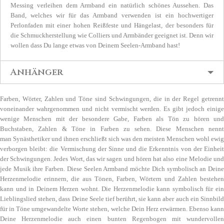
Messing verleihen dem Armband ein natürlich schönes Aussehen. Das
Band, welches wir für das Armband verwenden ist ein hochwertiger
Perlonfaden mit einer hohen Reißfeste und Hängelast, der besonders für
die Schmuckherstellung wie Colliers und Armbänder geeignet ist. Denn wir
wollen dass Du lange etwas von Deinem Seelen-Armband hast!
Anhänger
Farben, Wörter, Zahlen und Töne sind Schwingungen, die in der Regel getrennt
voneinander wahrgenommen und nicht vermischt werden. Es gibt jedoch einige
wenige Menschen mit der besondere Gabe, Farben als Tön zu hören und
Buchstaben, Zahlen & Töne in Farben zu sehen. Diese Menschen nennt
man Synästhetiker und ihnen erschließt sich was den meisten Menschen wohl ewig
verborgen bleibt: die Vermischung der Sinne und die Erkenntnis von der Einheit
der Schwingungen. Jedes Wort, das wir sagen und hören hat also eine Melodie und
jede Musik ihre Farben. Diese Seelen Armband möchte Dich symbolisch an Deine
Herzenmelodie erinnern, die aus Tönen, Farben, Wörtern und Zahlen bestehen
kann und in Deinem Herzen wohnt. Die Herzenmelodie kann symbolisch für ein
Lieblingslied stehen, dass Deine Seele tief berührt, sie kann aber auch ein Sinnbild
für in Töne umgewandelte Worte stehen, welche Dein Herz erwärmen. Ebenso kann
Deine Herzenmelodie auch einen bunten Regenbogen mit wundervollen