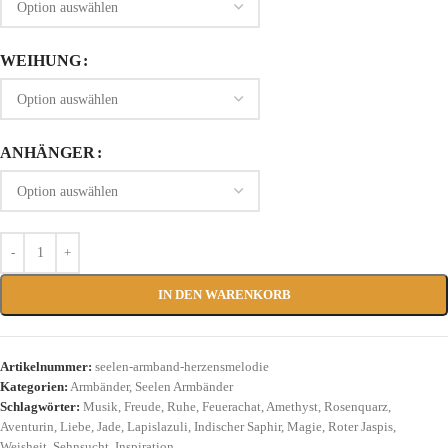
WEIHUNG
ANHÄNGER
IN DEN WARENKORB
Artikelnummer:
seelen-armband-herzensmelodie
Kategorien:
Armbänder
,
Seelen Armbänder
Schlagwörter:
Musik
,
Freude
,
Ruhe
,
Feuerachat
,
Amethyst
,
Rosenquarz
,
Aventurin
,
Liebe
,
Jade
,
Lapislazuli
,
Indischer Saphir
,
Magie
,
Roter Jaspis
,
Weisheit
,
Sehnsucht
,
Inspiration