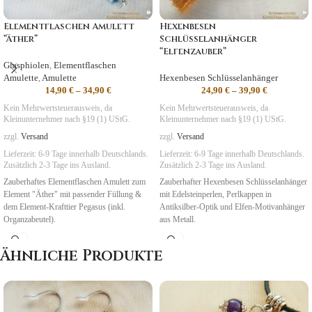
Elementflaschen Amulett
Hexenbesen
“Äther”
Schlüsselanhänger
“Elfenzauber”
Glasphiolen
,
Elementflaschen
Amulette
,
Amulette
Hexenbesen Schlüsselanhänger
14,90
€
–
34,90
€
24,90
€
–
39,90
€
Kein Mehrwertsteuerausweis, da
Kein Mehrwertsteuerausweis, da
Kleinunternehmer nach §19 (1) UStG.
Kleinunternehmer nach §19 (1) UStG.
zzgl.
Versand
zzgl.
Versand
Lieferzeit:
6-9 Tage
innerhalb Deutschlands.
Lieferzeit:
6-9 Tage
innerhalb Deutschlands.
Zusätzlich 2-3 Tage ins Ausland.
Zusätzlich 2-3 Tage ins Ausland.
Zauberhaftes Elementflaschen Amulett zum
Zauberhafter Hexenbesen Schlüsselanhänger
Element "Äther" mit passender Füllung &
mit Edelsteinperlen, Perlkappen in
dem Element-Krafttier Pegasus (inkl.
Antiksilber-Optik und Elfen-Motivanhänger
Organzabeutel).
aus Metall.
Symbolik
:
Freude, Leichtigkeit,
Ähnliche Produkte
NatUrGeister