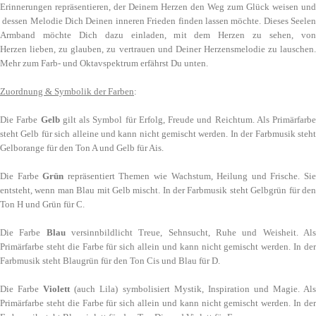
Erinnerungen repräsentieren, der Deinem Herzen den Weg zum Glück weisen und
dessen Melodie Dich Deinen inneren Frieden finden lassen möchte. Dieses Seelen
Armband möchte Dich dazu einladen, mit dem Herzen zu sehen, von
Herzen lieben, zu glauben, zu vertrauen und Deiner Herzensmelodie zu lauschen.
Mehr zum Farb- und Oktavspektrum erfährst Du unten.
Zuordnung & Symbolik der Farben
:
Die Farbe
Gelb
gilt als Symbol für Erfolg, Freude und Reichtum. Als Primärfarbe
steht Gelb für sich alleine und kann nicht gemischt werden. In der Farbmusik steht
Gelborange für den Ton A und Gelb für Ais.
Die Farbe
Grün
repräsentiert Themen wie Wachstum, Heilung und Frische. Si
entsteht, wenn man Blau mit Gelb mischt. In der Farbmusik steht Gelbgrün für den
Ton H und Grün für C.
Die Farbe
Blau
versinnbildlicht Treue, Sehnsucht, Ruhe und Weisheit. Al
Primärfarbe steht die Farbe für sich allein und kann nicht gemischt werden. In der
Farbmusik steht Blaugrün für den Ton Cis und Blau für D.
Die Farbe
Violett
(auch Lila) symbolisiert Mystik, Inspiration und Magie. Al
Primärfarbe steht die Farbe für sich allein und kann nicht gemischt werden. In der