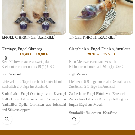
Engel Ohrringe “Zadkiel”
Engel Phiole „Zadkiel“
Ohrringe
,
Engel Ohrringe
Glasphiolen
,
Engel Phiolen
,
Amulette
14,90
€
–
19,90
€
29,90
€
–
39,90
€
Kein Mehrwertsteuerausweis, da
Kein Mehrwertsteuerausweis, da
Kleinunternehmer nach §19 (1) UStG.
Kleinunternehmer nach §19 (1) UStG.
zzgl.
Versand
zzgl.
Versand
Lieferzeit:
6-9 Tage
innerhalb Deutschlands.
Lieferzeit:
6-9 Tage
innerhalb Deutschlands.
Zusätzlich 2-3 Tage ins Ausland.
Zusätzlich 2-3 Tage ins Ausland.
Zauberhafte Engel-Ohrringe von Erzengel
Zauberhafte Engel-Phiole von Erzengel
Zadkiel aus Edelsteinen mit Perlkappen in
Zadkiel aus Glas mit Amethystfüllung und
Antiksilber-Optik, Ohrhaken aus Edelstahl
Engelsflügel aus Metall.
und Silikonstoppern.
Symbolik
:
Neubeginn, Wandlung,
Symbolik
:
Neubeginn, Wandlung,
Transformation
Transformation