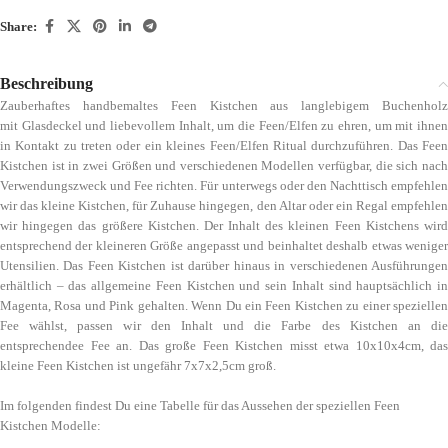
Share:
Beschreibung
Zauberhaftes handbemaltes Feen Kistchen aus langlebigem Buchenholz
mit Glasdeckel und liebevollem Inhalt, um die Feen/Elfen zu ehren, um mit ihnen
in Kontakt zu treten oder ein kleines Feen/Elfen Ritual durchzuführen. Das Feen
Kistchen ist in zwei Größen und verschiedenen Modellen verfügbar, die sich nach
Verwendungszweck und Fee richten. Für unterwegs oder den Nachttisch empfehlen
wir das kleine Kistchen, für Zuhause hingegen, den Altar oder ein Regal empfehlen
wir hingegen das größere Kistchen. Der Inhalt des kleinen Feen Kistchens wird
entsprechend der kleineren Größe angepasst und beinhaltet deshalb etwas weniger
Utensilien. Das Feen Kistchen ist darüber hinaus in verschiedenen Ausführungen
erhältlich – das allgemeine Feen Kistchen und sein Inhalt sind hauptsächlich in
Magenta, Rosa und Pink gehalten. Wenn Du ein Feen Kistchen zu einer speziellen
Fee wählst, passen wir den Inhalt und die Farbe des Kistchen an die
entsprechendee Fee an. Das große Feen Kistchen misst etwa 10x10x4cm, das
kleine Feen Kistchen ist ungefähr 7x7x2,5cm groß.
Im folgenden findest Du eine Tabelle für das Aussehen der speziellen Feen
Kistchen Modelle: