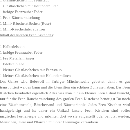
1 Glasfläschchen mit Feenstaub
1 Glasfläschchen mit Holunderblüten
1 farbige Feenzauber Feder
1 Feen-Räuchermischung
1 Mini- Räucherstäbchen (Rose)
1 Mini-Räuchertaler aus Ton
Inhalt des kleinen Feen Kistchens
:
1 Halbedelstein
1 farbige Feenzauber Feder
1 Fee Metallanhänger
1 Edelstein Fee
1 kleines Glasfläschchen mit Feenstaub
1 kleines Glasfläschchen mit Holunderblüten
Das Ganze wird liebevoll in farbiger Märchenwolle gebettet, damit es gut
transportiert werden kann und die Utensilien ein schönes Zuhause haben. Das Feen
Kistchen beinhaltet eigentlich Alles was man für ein kleines Feen Ritual braucht,
nur für die Feen Räuchermischung des großen Feen Kistchens benötigst Du noch
eine Räucherschale, Räuchersand und Räucherkohle. Jedes Feen Kistchen wird
handgefertigt und ist daher ein Unikat! Unsere Feen Kistchen sind voller
magischer Feenenergie und möchten dort wo sie aufgestellt oder benutzt werden,
Menschen, Tiere und Pflanzen mit ihrer Feenmagie verzaubern.