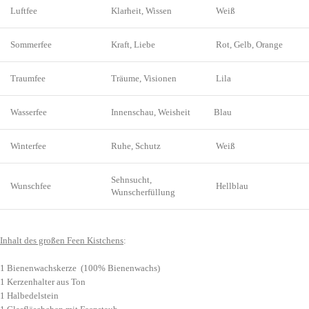
Luftfee
Klarheit, Wissen
Weiß
Sommerfee
Kraft, Liebe
Rot, Gelb, Orange
Traumfee
Träume, Visionen
Lila
Wasserfee
Innenschau, Weisheit
Blau
Winterfee
Ruhe, Schutz
Weiß
Sehnsucht,
Wunschfee
Hellblau
Wunscherfüllung
Inhalt des großen Feen Kistchens
:
1 Bienenwachskerze (100% Bienenwachs)
1 Kerzenhalter aus Ton
1 Halbedelstein