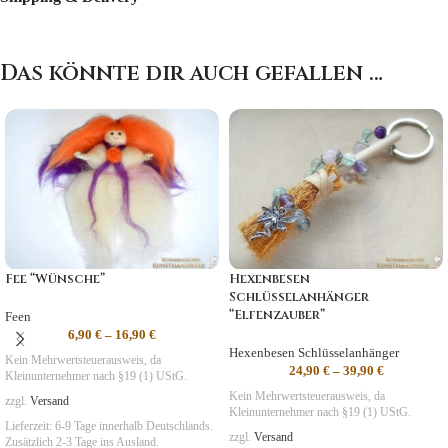
Das könnte dir auch gefallen …
Fee “Wünsche”
Hexenbesen
Schlüsselanhänger
“Elfenzauber”
Feen
6,90
€
–
16,90
€
Hexenbesen Schlüsselanhänger
Kein Mehrwertsteuerausweis, da
24,90
€
–
39,90
€
Kleinunternehmer nach §19 (1) UStG.
Kein Mehrwertsteuerausweis, da
zzgl.
Versand
Kleinunternehmer nach §19 (1) UStG.
Lieferzeit:
6-9 Tage
innerhalb Deutschlands.
zzgl.
Versand
Zusätzlich 2-3 Tage ins Ausland.