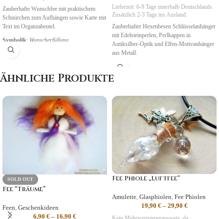
Lieferzeit:
6-9 Tage
innerhalb Deutschlands.
Zauberhafte Wunschfee mit praktischem
Zusätzlich 2-3 Tage ins Ausland.
Schnürchen zum Aufhängen sowie Karte mit
Text im Organzabeutel.
Zauberhafter Hexenbesen Schlüsselanhänger
mit Edelsteinperlen, Perlkappen in
Symbolik
:
Wunscherfüllung
Antiksilber-Optik und Elfen-Motivanhänger
aus Metall.
Symbolik
:
Freude, Leichtigkeit,
Ähnliche Produkte
NatUrGeister
Fee Phiole „Luftfee“
SOLD OUT
Fee “Träume”
Amulette
,
Glasphiolen
,
Fee Phiolen
19,90
€
–
29,90
€
Feen
,
Geschenkideen
6,90
€
–
16,90
€
Kein Mehrwertsteuerausweis, da