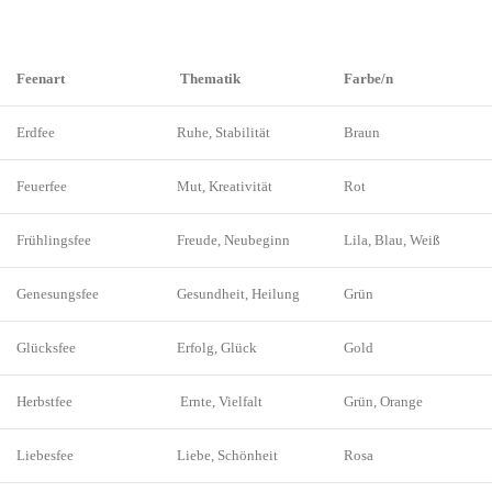
Feenart
Thematik
Farbe/n
Erdfee
Ruhe, Stabilität
Braun
Feuerfee
Mut, Kreativität
Rot
Frühlingsfee
Freude, Neubeginn
Lila, Blau, Weiß
Genesungsfee
Gesundheit, Heilung
Grün
Glücksfee
Erfolg, Glück
Gold
Herbstfee
Ernte, Vielfalt
Grün, Orange
Liebesfee
Liebe, Schönheit
Rosa