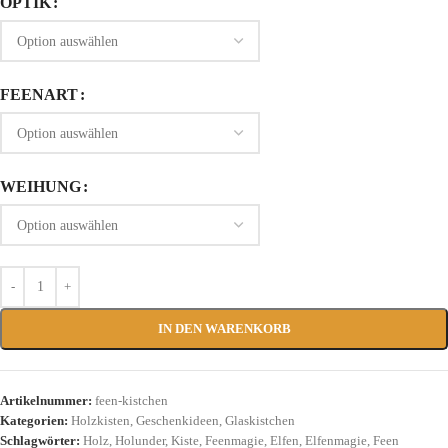
OPTIK
FEENART
WEIHUNG
IN DEN WARENKORB
Artikelnummer:
feen-kistchen
Kategorien:
Holzkisten
,
Geschenkideen
,
Glaskistchen
Schlagwörter:
Holz
,
Holunder
,
Kiste
,
Feenmagie
,
Elfen
,
Elfenmagie
,
Feen