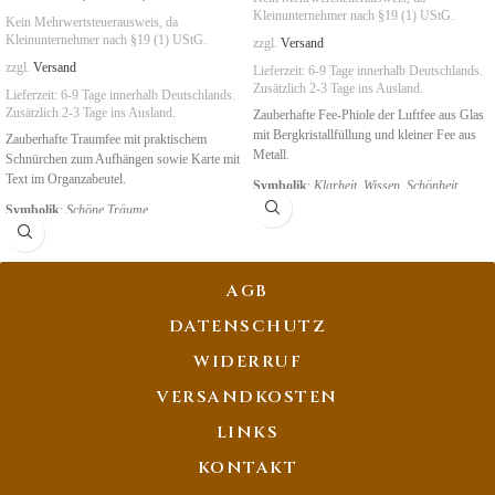
Kleinunternehmer nach §19 (1) UStG.
Kein Mehrwertsteuerausweis, da
Kleinunternehmer nach §19 (1) UStG.
zzgl.
Versand
zzgl.
Versand
Lieferzeit:
6-9 Tage
innerhalb Deutschlands.
Zusätzlich 2-3 Tage ins Ausland.
Lieferzeit:
6-9 Tage
innerhalb Deutschlands.
Zusätzlich 2-3 Tage ins Ausland.
Zauberhafte Fee-Phiole der Luftfee aus Glas
mit Bergkristallfüllung und kleiner Fee aus
Zauberhafte Traumfee mit praktischem
Metall.
Schnürchen zum Aufhängen sowie Karte mit
Text im Organzabeutel.
Symbolik
:
Klarheit, Wissen
,
Schönheit
Symbolik
:
Schöne Träume
AGB
DATENSCHUTZ
WIDERRUF
VERSANDKOSTEN
LINKS
KONTAKT