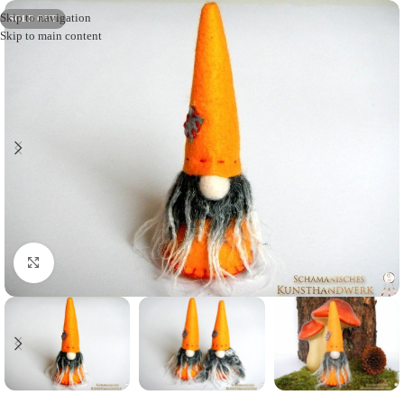
Skip to navigation
SOLD OUT
Skip to main content
Click to enlarge