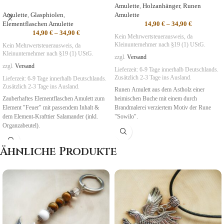
Amulette
,
Holzanhänger
,
Runen
Amulette
,
Glasphiolen
,
Amulette
Elementflaschen Amulette
14,90
€
–
34,90
€
14,90
€
–
34,90
€
Kein Mehrwertsteuerausweis, da
Kleinunternehmer nach §19 (1) UStG.
Kein Mehrwertsteuerausweis, da
Kleinunternehmer nach §19 (1) UStG.
zzgl.
Versand
zzgl.
Versand
Lieferzeit:
6-9 Tage
innerhalb Deutschlands.
Zusätzlich 2-3 Tage ins Ausland.
Lieferzeit:
6-9 Tage
innerhalb Deutschlands.
Zusätzlich 2-3 Tage ins Ausland.
Runen Amulett aus dem Astholz einer
Zauberhaftes Elementflaschen Amulett zum
heimischen Buche mit einem durch
Element "Feuer" mit passendem Inhalt &
Brandmalerei verziertem Motiv der Rune
dem Element-Krafttier Salamander (inkl.
"Sowilo".
Organzabeutel).
Symbolik
: Erfolg, Sieg
Ähnliche Produkte