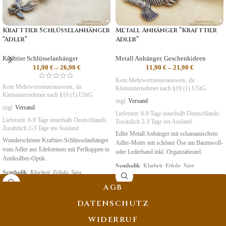
Krafttier Schlüsselanhänger
Metall Anhänger “Krafttier
“Adler”
Adler”
Krafttier Schlüsselanhänger
Metall Anhänger
,
Geschenkideen
11,90
€
–
26,90
€
11,90
€
–
21,90
€
Kein Mehrwertsteuerausweis, da
Kein Mehrwertsteuerausweis, da
Kleinunternehmer nach §19 (1) UStG.
Kleinunternehmer nach §19 (1) UStG.
zzgl.
Versand
zzgl.
Versand
Lieferzeit:
6-9 Tage
innerhalb Deutschlands.
Lieferzeit:
6-9 Tage
innerhalb Deutschlands.
Zusätzlich 2-3 Tage ins Ausland.
Zusätzlich 2-3 Tage ins Ausland.
Edler Metall Anhänger mit schamanischem
Wunderschöner Krafttier-Schlüsselanhänger
Adler-Motiv mit schöner Öse am Baumwoll-
vom Adler aus Edelsteinen mit Perlkappen in
oder Lederband inkl. Organzabeutel.
Antiksilber-Optik.
Symbolik
: Klarheit, Erfolg, Sieg
Symbolik
:
Klarheit, Erfolg, Sieg
AGB
DATENSCHUTZ
WIDERRUF