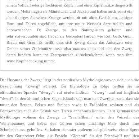
einem Vollbart oder geflochtenen Zöpfen und einer Zipfelmütze dargestellt
werden. Meist tragen sie Mäntelchen und Jacken und haben auch sonst ein
eher üppiges Aussehen. Zwerge werden oft mit alten Gesichtern, ledriger
Haut und Falten abgebildet, um ihre uralte Weisheit darzustellen und
hervorzuheben. Da Zwerge zu den Naturgeistern gehören und
sehr erdverbunden sind lieben sie besonders Farben wie Rot, Gelb, Grün,
Braun und Grau. Es heißt, dass sich Zwerg durch das Aufsetzen oder
Drehen seiner Zipfelmütze unsichtbar machen kann und man den Zwerg
daran hindern kann ins Zwergenreich zurückzukehren, wenn man ihm
seine Kopfbedeckung nimmt.
Der Ursprung der Zwerge liegt in der nordischen Mythologie wovon sich auch die
Bezeichnung “Zwerg” ableitet. Der Etymologie zu folge heißen sie in
altnordischer Sprache “dvergr”, auf niederländisch “dwerg” und auf Englisch
“dwarf”. In den altnordischen Sagen Islands sagt man den Zwergen nach, dass sie
unter den Bergen, Felsen und Steinen sowie in Erdhöhlen wohnen und als
Formwandler auch die Gestalt von Tieren annehmen können. Laut germanischer
Mythologie wohnen die Zwerge in “Svartalfheim” unter den Wurzeln des
Weltenbaumes und haben den Göttern schon unzählige Male durch ihre
Schmiedekunst geholfen. So haben sie unter anderem beispielsweise einen Speer
für den Göttervater Odin, die Fesseln “Gleipnir” für den Fenriswolf und den