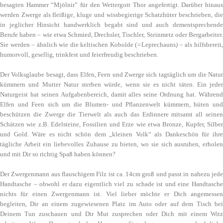
besagten Hammer “Mjölnir” für den Wettergott Thor angefertigt. Darüber hinaus
werden Zwerge als fleißige, kluge und wissbegierige Schatzhüter beschrieben, die
in jeglicher Hinsicht handwerklich begabt sind und auch dementsprechende
Berufe haben – wie etwa Schmied, Drechsler, Tischler, Steinmetz oder Bergarbeiter.
Sie werden – ähnlich wie die keltischen Kobolde (
=
Leprechauns
) –
als hilfsbereit
humorvoll, gesellig, trinkfest und feierfreudig beschrieben.
Der Volksglaube besagt, dass Elfen, Feen und Zwerge sich tagtäglich um die Natur
kümmern und Mutter Natur sterben würde, wenn sie es nicht täten. Ein jeder
Naturgeist hat seinen Aufgabenbereich, damit alles seine Ordnung hat. Während
Elfen und Feen sich um die Blumen- und Pflanzenwelt kümmern, hüten und
beschützen die Zwerge die Tierwelt als auch das Erdinnere mitsamt all seinen
Schätzen wie z.B. Edelsteine, Fossilien und Erze wie etwa Bronze, Kupfer, Silber
und Gold. Wäre es nicht schön dem „kleinen Volk“ als Dankeschön für ihre
tägliche Arbeit ein liebevolles Zuhause zu bieten, wo sie sich ausruhen, erholen
und mit Dir so richtig Spaß haben können?
Der Zwergenmann aus flauschigem Filz ist ca. 14cm groß und passt in nahezu jede
Handtasche – obwohl er dazu eigentlich viel zu schade ist und eine Handtasche
nichts für einen Zwergenmann ist. Viel lieber möchte er Dich angemessen
begleiten, Dir an einem zugewiesenen Platz im Auto oder auf dem Tisch bei
Deinem Tun zuschauen und Dir Mut zusprechen oder Dich mit einem Witz