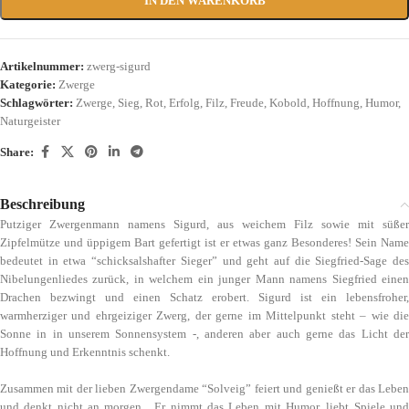
IN DEN WARENKORB
Artikelnummer:
zwerg-sigurd
Kategorie:
Zwerge
Schlagwörter:
Zwerge
,
Sieg
,
Rot
,
Erfolg
,
Filz
,
Freude
,
Kobold
,
Hoffnung
,
Humor
,
Naturgeister
Share:
Beschreibung
Putziger Zwergenmann namens Sigurd, aus weichem Filz sowie mit süßer
Zipfelmütze und üppigem Bart gefertigt ist er etwas ganz Besonderes! Sein Name
bedeutet in etwa “schicksalshafter Sieger” und geht auf die Siegfried-Sage des
Nibelungenliedes zurück, in welchem ein junger Mann namens Siegfried einen
Drachen bezwingt und einen Schatz erobert. Sigurd ist ein lebensfroher,
warmherziger und ehrgeiziger Zwerg, der gerne im Mittelpunkt steht – wie die
Sonne in in unserem Sonnensystem -, anderen aber auch gerne das Licht der
Hoffnung und Erkenntnis schenkt.
Zusammen mit der lieben Zwergendame “Solveig” feiert und genießt er das Leben
und denkt nicht an morgen. Er nimmt das Leben mit Humor, liebt Spiele und