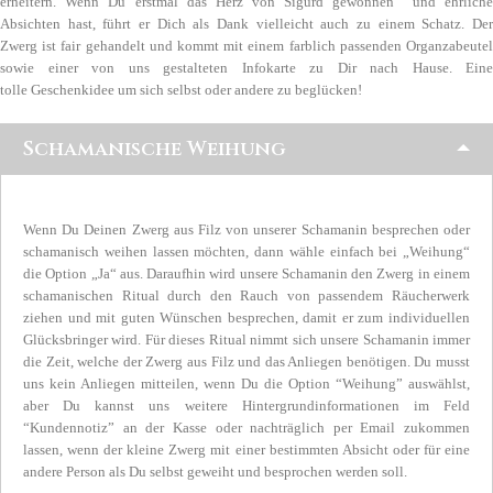
erheitern. Wenn Du erstmal das Herz von Sigurd gewonnen und ehrliche
Absichten hast, führt er Dich als Dank vielleicht auch zu einem Schatz. Der
Zwerg ist fair gehandelt und kommt mit einem farblich passenden Organzabeutel
sowie einer von uns gestalteten Infokarte zu Dir nach Hause. Eine
tolle Geschenkidee um sich selbst oder andere zu beglücken!
Schamanische Weihung
Wenn Du Deinen Zwerg aus Filz von unserer Schamanin besprechen oder
schamanisch weihen lassen möchten, dann wähle einfach bei „Weihung“
die Option „Ja“ aus. Daraufhin wird unsere Schamanin den Zwerg in einem
schamanischen Ritual durch den Rauch von passendem Räucherwerk
ziehen und mit guten Wünschen besprechen, damit er zum individuellen
Glücksbringer wird. Für dieses Ritual nimmt sich unsere Schamanin immer
die Zeit, welche der Zwerg aus Filz und das Anliegen benötigen. Du musst
uns kein Anliegen mitteilen, wenn Du die Option “Weihung” auswählst,
aber Du kannst uns weitere Hintergrundinformationen im Feld
“Kundennotiz” an der Kasse oder nachträglich per Email zukommen
lassen, wenn der kleine Zwerg mit einer bestimmten Absicht oder für eine
andere Person als Du selbst geweiht und besprochen werden soll.