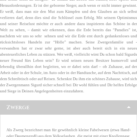
Herausforderungen. Er ist der geborene Sieger, auch wenn er nicht immer gewinnt.
Er weiß, dass man nie den Mut zum Kämpfen und den Glauben an sich selbst
verlieren darf, denn dies sind die Schlüssel zum Erfolg. Mit seinem Optimismus
und seiner Reiselust möchte er auch andere dazu inspirieren das Schöne in der
Welt zu sehen, – damit wir erkennen, dass die Erde bereits das “Paradies” ist,
nachdem wir uns so sehr sehnen und wir die Erde erst durch gedankenloses und
rücksichtsloses Handeln zur “Hölle” machen. Seine Zwergenfamilie und -
verwandten hat er zwar sehr gerne, ist aber auch bereit sich in ein neues
abenteuerliches Leben zu stürzen. Wer weiß, vielleicht wirst Du schon bald Sigurds
neuer Freund fürs Leben sein? Er wird seinen neuen Besitzer humorvoll und
lebendig überallhin dort begleiten, wo er dabei sein darf – ob Zuhause, auf der
Arbeit oder in der Schule, im Auto oder in der Handtasche, auf dem Nachttisch, auf
dem Schreibtisch oder auf Reisen. Schenkst Du ihm ein schönes Zuhause, wird sich
der Zwergenmann Sigurd sicher schnell bei Dir wohl fühlen und Dir helfen Erfolge
und Siege in Deinen Angelegenheiten einzufahren.
Zwerge
Als Zwerg bezeichnet man für gewöhnlich kleine Fabelwesen (etwa Hand-
oder Daumengroß) aus dem Volksglauben, die meist mit einer Knollennase,