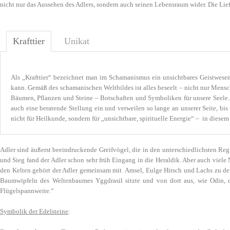
nicht nur das Aussehen des Adlers, sondern auch seinen Lebensraum wider. Die Lie
Krafttier
Unikat
Als „Krafttier“ bezeichnet man im Schamanismus ein unsichtbares Geistwesen i
kann. Gemäß des schamanischen Weltbildes ist alles beseelt – nicht nur Mensc
Bäumen, Pflanzen und Steine – Botschaften und Symboliken für unsere Seele. 
auch eine beratende Stellung ein und verweilen so lange an unserer Seite, bi
nicht für Heilkunde, sondern für „unsichtbare, spirituelle Energie“ – in diesem
Adler sind äußerst beeindruckende Greifvögel, die in den unterschiedlichsten Re
und Sieg fand der Adler schon sehr früh Eingang in die Heraldik. Aber auch viele
den Kelten gehört der Adler gemeinsam mit Amsel, Eulge Hirsch und Lachs zu de
Baumwipfeln des Weltenbaumes Yggdrasil sitzte und von dort aus, wie
Odin
, 
Flügelspannweite.“
Symbolik der Edelsteine
: