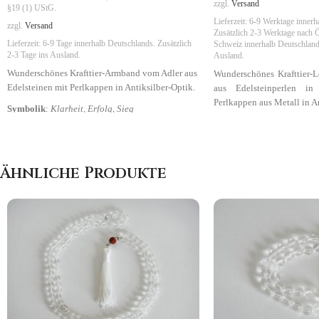
zzgl.
Versand
§19 (1) UStG.
Lieferzeit:
6-9 Werktage innerh
zzgl.
Versand
Zusätzlich 2-3 Werktage nach Ö
Lieferzeit:
6-9 Tage
innerhalb Deutschlands. Zusätzlich
Schweiz
innerhalb Deutschlands
2-3 Tage ins Ausland.
Ausland.
Wunderschönes Krafttier-Armband vom Adler aus
Wunderschönes Krafttier-
Edelsteinen mit Perlkappen in Antiksilber-Optik.
aus Edelsteinperlen i
Perlkappen aus Metall in A
Symbolik
:
Klarheit, Erfolg, Sieg
Symbolik
:
Klarheit, Erfolg
Ähnliche Produkte