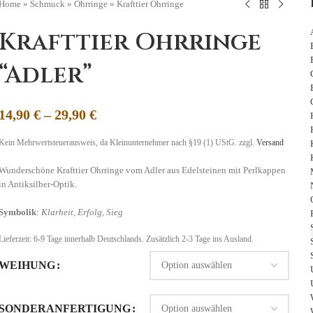
Home
»
Schmuck
»
Ohrringe
»
Krafttier Ohrringe
Krafttier Ohrringe
“Adler”
14,90
€
–
29,90
€
Kein Mehrwertsteuerausweis, da Kleinunternehmer nach §19 (1) UStG.
zzgl.
Versand
Wunderschöne Krafttier Ohrringe vom Adler aus Edelsteinen mit Perlkappen
in Antiksilber-Optik.
Symbolik
:
Klarheit, Erfolg, Sieg
Lieferzeit:
6-9 Tage
innerhalb Deutschlands. Zusätzlich 2-3 Tage ins Ausland.
WEIHUNG
SONDERANFERTIGUNG