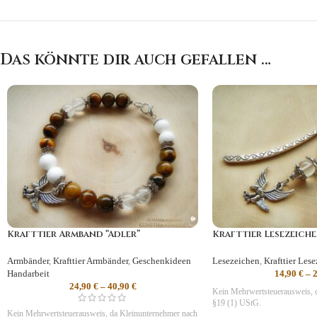
Das könnte dir auch gefallen …
Krafttier Armband “Adler”
Krafttier Lesezeiche
Armbänder
,
Krafttier Armbänder
,
Geschenkideen
Lesezeichen
,
Krafttier Les
Handarbeit
14,90
€
–
24,90
€
–
40,90
€
Kein Mehrwertsteuerausweis, 
§19 (1) UStG.
Kein Mehrwertsteuerausweis, da Kleinunternehmer nach