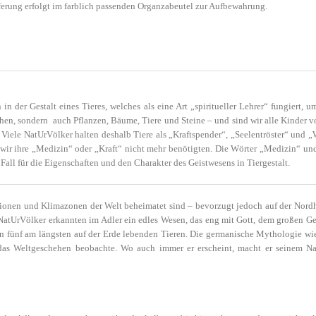
ferung erfolgt im farblich passenden Organzabeutel zur Aufbewahrung.
n der Gestalt eines Tieres, welches als eine Art „spiritueller Lehrer“ fungiert
hen, sondern auch Pflanzen, Bäume, Tiere und Steine – und sind wir alle Kinder 
Viele NatUrVölker halten deshalb Tiere als „Kraftspender“, „Seelentröster“ und 
s wir ihre „Medizin“ oder „Kraft“ nicht mehr benötigten. Die Wörter „Medizin“ u
 Fall für die Eigenschaften und den Charakter des Geistwesens in Tiergestalt.
gionen und Klimazonen der Welt beheimatet sind – bevorzugt jedoch auf der Nordh
 NatUrVölker erkannten im Adler ein edles Wesen, das eng mit Gott, dem großen Gei
n fünf am längsten auf der Erde lebenden Tieren. Die germanische Mythologie wi
das Weltgeschehen beobachte. Wo auch immer er erscheint, macht er seinem N