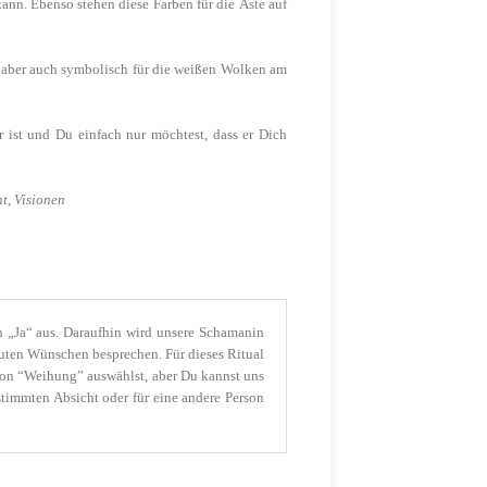
ann. Ebenso stehen diese Farben für die Äste auf
en aber auch symbolisch für die weißen Wolken am
r ist und Du einfach nur möchtest, dass er Dich
ht, Visionen
 „Ja“ aus. Daraufhin wird unsere Schamanin
uten Wünschen besprechen. Für dieses Ritual
tion “Weihung” auswählst, aber Du kannst uns
timmten Absicht oder für eine andere Person