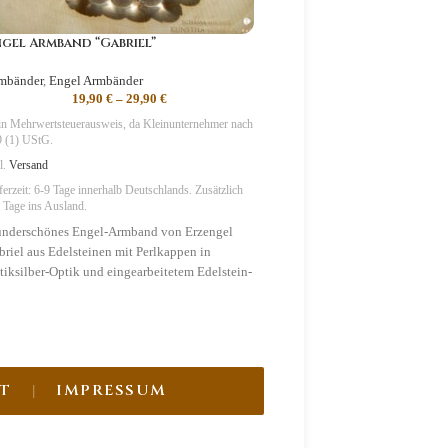
gel Armband “Gabriel”
Engelsrufer “Gabriel”
mbänder
,
Engel Armbänder
Engelsrufer
19,90
€
–
29,90
€
24,90
€
–
34,9
n Mehrwertsteuerausweis, da Kleinunternehmer nach
Kein Mehrwertsteuerausweis, da Kl
 (1) UStG.
§19 (1) UStG.
l.
Versand
zzgl.
Versand
ferzeit:
6-9 Tage
innerhalb Deutschlands. Zusätzlich
Lieferzeit:
6-9 Tage
innerhalb Deutsc
 Tage ins Ausland.
2-3 Tage ins Ausland.
nderschönes Engel-Armband von Erzengel
Himmlischer Engelsrufer von E
briel aus Edelsteinen mit Perlkappen in
Gabriel mit Kette, zauberhaften
tiksilber-Optik und eingearbeitetem Edelstein-
und traumhafter Klangkugel (in
gel.
& Karte)!
mbolik
:
Klarheit
,
Hoffnung, Visionen
Symbolik
:
Klarheit
,
Hoffnung, 
T
IMPRESSUM