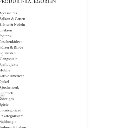
PRODUKT-KATEGORIEN
Accessoires
Balkon & Garten
Blätter & Nadeln
Chakren
Esoterik
Geschenkideen
Hölzer & Rinde
Holzkisten
Klangspiele
Kraftobjekte
Mobile
Native American
Orakel
Räucherwerk
Schmuck
Sonstiges
Spiele
Uncategorized
Unkategorisiert
Waldmagie
Wohnen & Leben