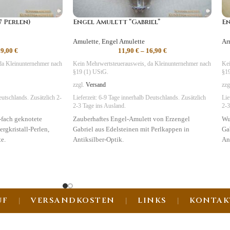
7 Perlen)
Engel Amulett “Gabriel”
En
Amulette
,
Engel Amulette
Ar
59,00
€
11,90
€
–
16,90
€
da Kleinunternehmer nach
Kein Mehrwertsteuerausweis, da Kleinunternehmer nach
Kei
§19 (1) UStG.
§19
zzgl.
Versand
zzg
utschlands. Zusätzlich 2-
Lieferzeit:
6-9 Tage
innerhalb Deutschlands. Zusätzlich
Lie
2-3 Tage ins Ausland.
2-3
-fach geknotete
Zauberhaftes Engel-Amulett von Erzengel
Wu
ergkristall-Perlen,
Gabriel aus Edelsteinen mit Perlkappen in
Ga
e.
Antiksilber-Optik.
An
En
Symbolik
:
Klarheit
,
Hoffnung, Visionen
Sy
UF
VERSANDKOSTEN
LINKS
KONTAK