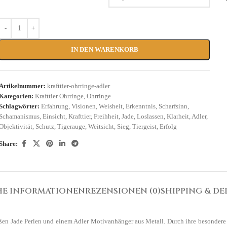
IN DEN WARENKORB
Artikelnummer:
krafttier-ohrringe-adler
Kategorien:
Krafttier Ohrringe
,
Ohrringe
Schlagwörter:
Erfahrung
,
Visionen
,
Weisheit
,
Erkenntnis
,
Scharfsinn
,
Schamanismus
,
Einsicht
,
Krafttier
,
Freihheit
,
Jade
,
Loslassen
,
Klarheit
,
Adler
,
Objektivität
,
Schutz
,
Tigerauge
,
Weitsicht
,
Sieg
,
Tiergeist
,
Erfolg
Share:
HE INFORMATIONEN
REZENSIONEN (0)
SHIPPING & DE
ßen Jade Perlen und einem Adler Motivanhänger aus Metall. Durch ihre besondere