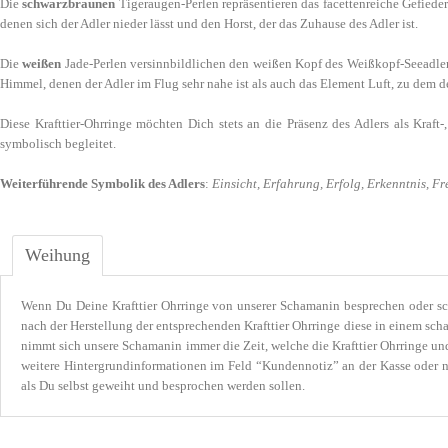
Die
schwarzbraunen
Tigeraugen-Perlen repräsentieren das facettenreiche Gefiede
denen sich der Adler nieder lässt und den Horst, der das Zuhause des Adler ist.
Die
weißen
Jade-Perlen versinnbildlichen den weißen Kopf des Weißkopf-Seeadlers
Himmel, denen der Adler im Flug sehr nahe ist als auch das Element Luft, zu dem de
Diese Krafttier-Ohrringe möchten Dich stets an die Präsenz des Adlers als Kraft
symbolisch begleitet.
Weiterführende Symbolik des Adlers
:
Einsicht, Erfahrung, Erfolg, Erkenntnis, Fre
Weihung
Wenn Du Deine Krafttier Ohrringe von unserer Schamanin besprechen oder s
nach der Herstellung der entsprechenden Krafttier Ohrringe diese in einem 
nimmt sich unsere Schamanin immer die Zeit, welche die Krafttier Ohrringe u
weitere Hintergrundinformationen im Feld “Kundennotiz” an der Kasse oder na
als Du selbst geweiht und besprochen werden sollen.