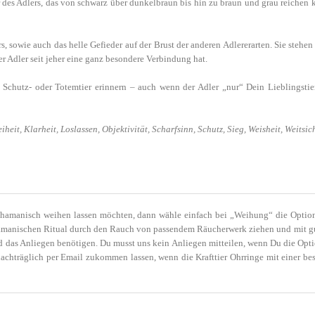
r des Adlers, das von schwarz über dunkelbraun bis hin zu braun und grau reichen k
, sowie auch das helle Gefieder auf der Brust der anderen Adlererarten. Sie steh
r Adler seit jeher eine ganz besondere Verbindung hat.
-, Schutz- oder Totemtier erinnern – auch wenn der Adler „nur“ Dein Lieblingstie
iheit, Klarheit, Loslassen, Objektivität, Scharfsinn, Schutz, Sieg, Weisheit, Weitsic
chamanisch weihen lassen möchten, dann wähle einfach bei „Weihung“ die Option
schamanischen Ritual durch den Rauch von passendem Räucherwerk ziehen und mit g
nd das Anliegen benötigen. Du musst uns kein Anliegen mitteilen, wenn Du die Op
chträglich per Email zukommen lassen, wenn die Krafttier Ohrringe mit einer bes