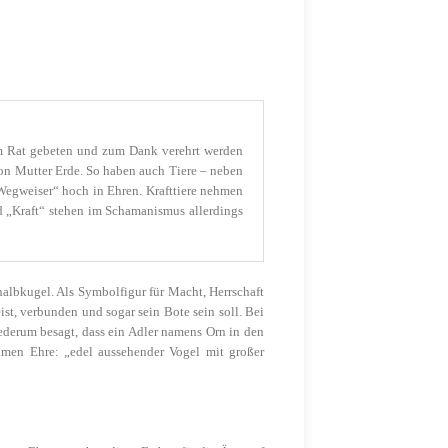
, um Rat gebeten und zum Dank verehrt werden
von Mutter Erde. So haben auch Tiere – neben
„Wegweiser“ hoch in Ehren. Krafttiere nehmen
nd „Kraft“ stehen im Schamanismus allerdings
albkugel. Als Symbolfigur für Macht, Herrschaft
st, verbunden und sogar sein Bote sein soll. Bei
ederum besagt, dass ein Adler namens
Orn
in den
amen Ehre: „edel aussehender Vogel mit großer