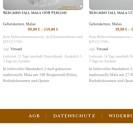
Bergkristall Mala (108 Perlen)
Bergkristall Mala (2
Gebetsketten
,
Malas
Gebetsketten
,
Malas
99,90
€
–
119,00
€
39,90
€
–
Kein Mehrwertsteuerausweis, da Kleinunternehmer nach
Kein Mehrwertsteuerausweis, 
§19 (1) UStG.
§19 (1) UStG.
zzgl.
Versand
zzgl.
Versand
Lieferzeit:
21 Tage
innerhalb Deutschlands. Zusätzlich 2-
Lieferzeit:
14 Tage
innerhalb De
3 Tage ins Ausland.
3 Tage ins Ausland.
In liebevoller Handarbeit 2-fach geknotete
In liebevoller Handarbeit 2
traditionelle Mala mit 108 Bergkristall-Perlen,
traditionelle Mala mit 27 B
Rudrakshasamen und Quaste.
Rudrakshasamen und Quast
AGB
DATENSCHUTZ
WIDERR