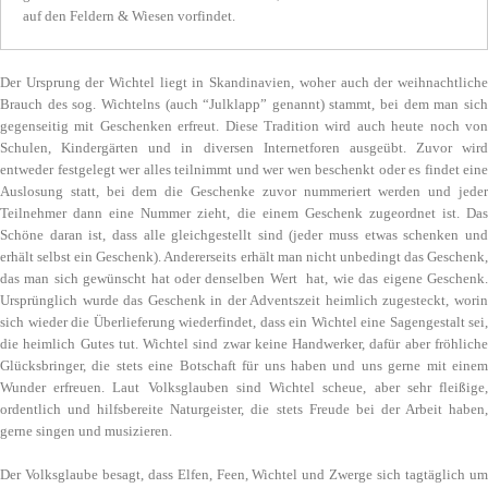
auf den Feldern & Wiesen vorfindet.
Der Ursprung der Wichtel liegt in Skandinavien, woher auch der weihnachtliche
Brauch des sog. Wichtelns (auch “Julklapp” genannt) stammt, bei dem man sich
gegenseitig mit Geschenken erfreut. Diese Tradition wird auch heute noch von
Schulen, Kindergärten und in diversen Internetforen ausgeübt. Zuvor wird
entweder festgelegt wer alles teilnimmt und wer wen beschenkt oder es findet eine
Auslosung statt, bei dem die Geschenke zuvor nummeriert werden und jeder
Teilnehmer dann eine Nummer zieht, die einem Geschenk zugeordnet ist. Das
Schöne daran ist, dass alle gleichgestellt sind (jeder muss etwas schenken und
erhält selbst ein Geschenk). Andererseits erhält man nicht unbedingt das Geschenk,
das man sich gewünscht hat oder denselben Wert hat, wie das eigene Geschenk.
Ursprünglich wurde das Geschenk in der Adventszeit heimlich zugesteckt, worin
sich wieder die Überlieferung wiederfindet, dass ein Wichtel eine Sagengestalt sei,
die heimlich Gutes tut. Wichtel sind zwar keine Handwerker, dafür aber fröhliche
Glücksbringer, die stets eine Botschaft für uns haben und uns gerne mit einem
Wunder erfreuen. Laut Volksglauben sind Wichtel scheue, aber sehr fleißige,
ordentlich und hilfsbereite Naturgeister, die stets Freude bei der Arbeit haben,
gerne singen und musizieren.
Der Volksglaube besagt, dass Elfen, Feen, Wichtel und Zwerge sich tagtäglich um