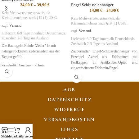
24,90
€
–
39,90
€
Engel Schlüsselanhänger
14,90
€
–
24,90
€
Kein Mehrwertsteuerausweis, da
Kleinunternehmer nach §19 (1) UStG.
Kein Mehrwertsteuerausweis, da
Kleinunternehmer nach §19 (1) UStG.
zzgl.
Versand
zzgl.
Versand
Lieferzeit:
6-9 Tage
innerhalb Deutschlands.
Zusätzlich 2-3 Tage ins Ausland.
Lieferzeit:
6-9 Tage
innerhalb Deutschlands.
Zusätzlich 2-3 Tage ins Ausland.
Die Baumgeist Phiole "Zeder" ist mit
naturgetrockneten Zedernnadeln aus der
Zauberhafter Engel-Schlüsselanhänger von
Region gefüllt.
Erzengel Azrael aus Edelsteinen mit
Perlkappen in Antiksilber-Optik und
Symbolik
: Ausdauer, Schutz
eingearbeitetem Edelstein-Engel.
Symbolik
:
Gerechtigkeit,
Mut, Schutz
AGB
DATENSCHUTZ
WIDERRUF
VERSANDKOSTEN
LINKS
Shop
Sidebar
Cart
My account