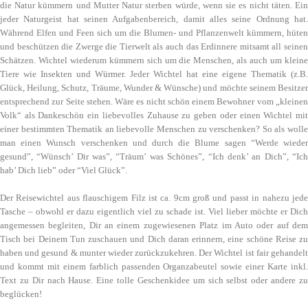
die Natur kümmern und Mutter Natur sterben würde, wenn sie es nicht täten. Ein
jeder Naturgeist hat seinen Aufgabenbereich, damit alles seine Ordnung hat.
Während Elfen und Feen sich um die Blumen- und Pflanzenwelt kümmern, hüten
und beschützen die Zwerge die Tierwelt als auch das Erdinnere mitsamt all seinen
Schätzen. Wichtel wiederum kümmern sich um die Menschen, als auch um kleine
Tiere wie Insekten und Würmer. Jeder Wichtel hat eine eigene Thematik (z.B.
Glück, Heilung, Schutz, Träume, Wunder & Wünsche) und möchte seinem Besitzer
entsprechend zur Seite stehen. Wäre es nicht schön einem Bewohner vom „kleinen
Volk“ als Dankeschön ein liebevolles Zuhause zu geben oder einen Wichtel mit
einer bestimmten Thematik an liebevolle Menschen zu verschenken? So als wolle
man einen Wunsch verschenken und durch die Blume sagen “Werde wieder
gesund”, “Wünsch’ Dir was”, “Träum’ was Schönes”, “Ich denk’ an Dich”, “Ich
hab’ Dich lieb” oder “Viel Glück”.
Der Reisewichtel aus flauschigem Filz ist ca. 9cm groß und passt in nahezu jede
Tasche – obwohl er dazu eigentlich viel zu schade ist. Viel lieber möchte er Dich
angemessen begleiten, Dir an einem zugewiesenen Platz im Auto oder auf dem
Tisch bei Deinem Tun zuschauen und Dich daran erinnern, eine schöne Reise zu
haben und gesund & munter wieder zurückzukehren. Der Wichtel ist fair gehandelt
und kommt mit einem farblich passenden Organzabeutel sowie einer Karte inkl.
Text zu Dir nach Hause. Eine tolle Geschenkidee um sich selbst oder andere zu
beglücken!