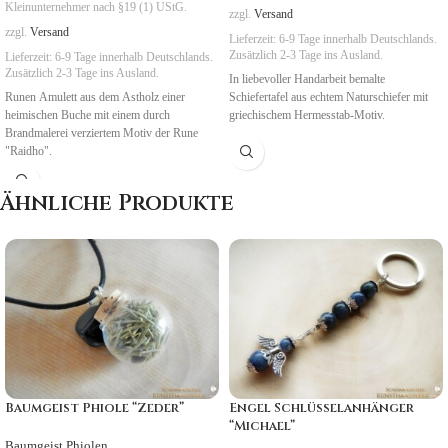
Kleinunternehmer nach §19 (1) UStG.
zzgl.
Versand
zzgl.
Versand
Lieferzeit:
6-9 Tage
innerhalb Deutschlands.
Zusätzlich 2-3 Tage ins Ausland.
Lieferzeit:
6-9 Tage
innerhalb Deutschlands.
Zusätzlich 2-3 Tage ins Ausland.
In liebevoller Handarbeit bemalte
Runen Amulett aus dem Astholz einer
Schiefertafel aus echtem Naturschiefer mit
heimischen Buche mit einem durch
griechischem Hermesstab-Motiv.
Brandmalerei verziertem Motiv der Rune
"Raidho".
Symbolik
: Reisen, Rhythmen
Ähnliche Produkte
Baumgeist Phiole “Zeder”
Engel Schlüsselanhänger
“Michael”
Baumgeist Phiolen