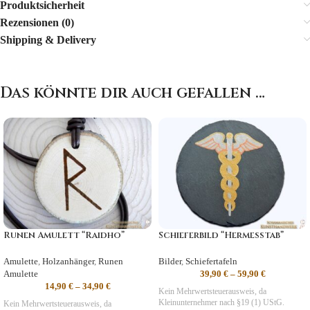
Produktsicherheit
Rezensionen (0)
Shipping & Delivery
Das könnte dir auch gefallen …
Runen Amulett “Raidho”
Schieferbild “Hermesstab”
Amulette
,
Holzanhänger
,
Runen
Bilder
,
Schiefertafeln
Amulette
39,90
€
–
59,90
€
14,90
€
–
34,90
€
Kein Mehrwertsteuerausweis, da
Kleinunternehmer nach §19 (1) UStG.
Kein Mehrwertsteuerausweis, da