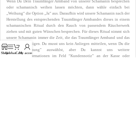
Wenn Du Dein Traumfänger Armband von unserer Schamanin besprechen
oder schamanisch weihen lassen möchten, dann wähle einfach bei
„Weihung“ die Option „Ja“ aus. Daraufhin wird unsere Schamanin nach der
Herstellung des entsprechenden Traumfänger Armbandes dieses in einem
schamanischen Ritual durch den Rauch von passendem Räucherwerk
ziehen und mit guten Wünschen besprechen. Für dieses Ritual nimmt sich
unsere Schamanin immer die Zeit, die das Traumfänger Armband und das
Anliegen benötigen. Du musst uns kein Anliegen mitteilen, wenn Du die
Option “Weihung” auswählst, aber Du kannst uns weitere
Shop
Sidebar
Cart
My account
Hintergrundinformationen im Feld “Kundennotiz” an der Kasse oder
nachträglich per Email zukommen lassen, wenn das Traumfänger Armband
mit einer bestimmten Absicht oder für eine andere Person als Du selbst
geweiht und besprochen werden soll.
Zusätzliche Informationen
Produktsicherheit
Rezensionen (0)
Shipping & Delivery