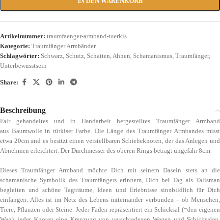
IN DEN WARENKORB
Artikelnummer:
traumfaenger-armband-tuerkis
Kategorie:
Traumfänger Armbänder
Schlagwörter:
Schwarz
,
Schutz
,
Schatten
,
Ahnen
,
Schamanismus
,
Traumfänger
,
Unterbewusstsein
Share:
Beschreibung
Fair gehandeltes und in Handarbeit hergestelltes Traumfänger Armband
aus Baumwolle in türkiser Farbe. Die Länge des Traumfänger Armbandes misst
etwa 20cm und es besitzt einen verstellbaren Schiebeknoten, der das Anlegen und
Abnehmen erleichtert. Der Durchmesser des oberen Rings beträgt ungefähr 8cm.
Dieses Traumfänger Armband möchte Dich mit seinem Dasein stets an die
schamanische Symbolik des Traumfängers erinnern, Dich bei Tag als Talisman
begleiten und schöne Tagträume, Ideen und Erlebnisse sinnbildlich für Dich
einfangen. Alles ist im Netz des Lebens miteinander verbunden – ob Menschen,
Tiere, Pflanzen oder Steine. Jeder Faden repräsentiert ein Schicksal (=den eigenen
Weg), jeder Knoten eine Kreuzung von verschiedenen Wegen und Schicksalen.