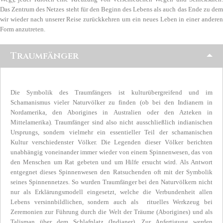
Das Zentrum des Netzes steht für den Beginn des Lebens als auch das Ende zu dem
wir wieder nach unserer Reise zurückkehren um ein neues Leben in einer anderen
Form anzutreten.
Traumfänger
Die Symbolik des Traumfängers ist kulturübergreifend und im
Schamanismus vieler Naturvölker zu finden (ob bei den Indianern in
Nordamerika, den Aborigines in Australien oder den Azteken in
Mittelamerika). Traumfänger sind also nicht ausschließlich indianischen
Ursprungs, sondern vielmehr ein essentieller Teil der schamanischen
Kultur verschiedenster Völker. Die Legenden dieser Völker berichten
unabhängig voneinander immer wieder von einem Spinnenwesen, das von
den Menschen um Rat gebeten und um Hilfe ersucht wird. Als Antwort
entgegnet dieses Spinnenwesen den Ratsuchenden oft mit der Symbolik
seines Spinnennetzes. So wurden Traumfänger bei den Naturvölkern nicht
nur als Erklärungsmodell eingesetzt, welche die Verbundenheit allen
Lebens versinnbildlichen, sondern auch als rituelles Werkzeug bei
Zeremonien zur Führung durch die Welt der Träume (Aborigines) und als
Talisman über dem Schlafplatz (Indianer). Zur Anfertigung werden