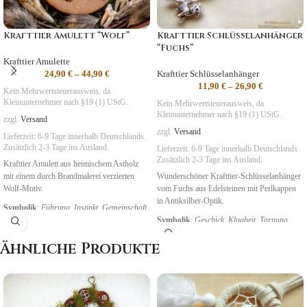
Krafttier Amulett “Wolf”
Krafttier Schlüsselanhänger
“Fuchs”
Krafttier Amulette
24,90
€
–
44,90
€
Krafttier Schlüsselanhänger
11,90
€
–
26,90
€
Kein Mehrwertsteuerausweis, da
Kleinunternehmer nach §19 (1) UStG.
Kein Mehrwertsteuerausweis, da
Kleinunternehmer nach §19 (1) UStG.
zzgl.
Versand
zzgl.
Versand
Lieferzeit:
6-9 Tage
innerhalb Deutschlands.
Zusätzlich 2-3 Tage ins Ausland.
Lieferzeit:
6-9 Tage
innerhalb Deutschlands.
Zusätzlich 2-3 Tage ins Ausland.
Krafttier Amulett aus heimischem Astholz
mit einem durch Brandmalerei verzierten
Wunderschöner Krafttier-Schlüsselanhänger
Wolf-Motiv.
vom Fuchs aus Edelsteinen mit Perlkappen
in Antiksilber-Optik.
Symbolik
:
Führung, Instinkt, Gemeinschaft
Symbolik
:
Geschick, Klugheit, Tarnung
Ähnliche Produkte