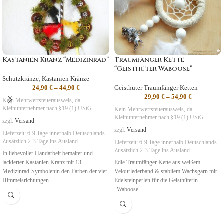
Kastanien Kranz “Medizinrad”
Traumfänger Kette
“Geisthüter Waboose”
Schutzkränze
,
Kastanien Kränze
24,90
€
–
44,90
€
Geisthüter Traumfänger Ketten
29,90
€
–
54,90
€
Kein Mehrwertsteuerausweis, da
Kleinunternehmer nach §19 (1) UStG.
Kein Mehrwertsteuerausweis, da
Kleinunternehmer nach §19 (1) UStG.
zzgl.
Versand
zzgl.
Versand
Lieferzeit:
6-9 Tage
innerhalb Deutschlands.
Zusätzlich 2-3 Tage ins Ausland.
Lieferzeit:
6-9 Tage
innerhalb Deutschlands.
Zusätzlich 2-3 Tage ins Ausland.
In liebevoller Handarbeit bemalter und
lackierter Kastanien Kranz mit 13
Edle Traumfänger Kette aus weißem
Medizinrad-Symbolenin den Farben der vier
Velourlederband & stabilem Wachsgarn mit
Himmelsrichtungen.
Edelsteinperlen für die Geisthüterin
"Waboose".
Symbolik
: 4 Elemente, 4 Reiche
Symbolik
:
Erneuerung, Ruhe