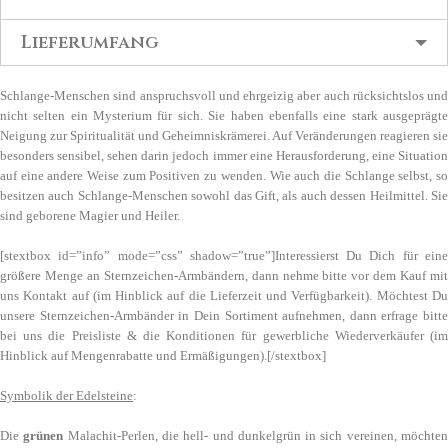
Lieferumfang
Schlange-Menschen sind anspruchsvoll und ehrgeizig aber auch rücksichtslos und
nicht selten ein Mysterium für sich. Sie haben ebenfalls eine stark ausgeprägte
Neigung zur Spiritualität und Geheimniskrämerei. Auf Veränderungen reagieren sie
besonders sensibel, sehen darin jedoch immer eine Herausforderung, eine Situation
auf eine andere Weise zum Positiven zu wenden. Wie auch die Schlange selbst, so
besitzen auch Schlange-Menschen sowohl das Gift, als auch dessen Heilmittel. Sie
sind geborene Magier und Heiler.
[stextbox id=”info” mode=”css” shadow=”true”]Interessierst Du Dich für eine
größere Menge an Sternzeichen-Armbändern, dann nehme bitte vor dem Kauf mit
uns Kontakt auf (im Hinblick auf die Lieferzeit und Verfügbarkeit). Möchtest Du
unsere Sternzeichen-Armbänder in Dein Sortiment aufnehmen, dann erfrage bitte
bei uns die Preisliste & die Konditionen für gewerbliche Wiederverkäufer (im
Hinblick auf Mengenrabatte und Ermäßigungen).[/stextbox]
Symbolik der Edelsteine
:
Die
grünen
Malachit-Perlen, die hell- und dunkelgrün in sich vereinen, möchte