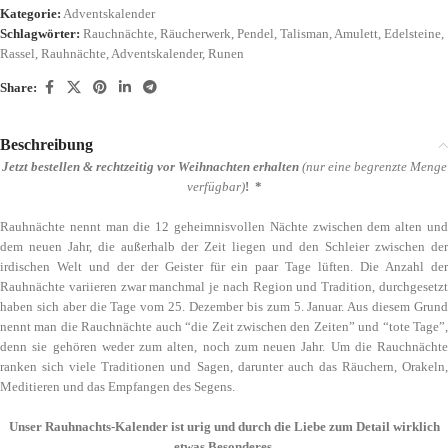
Kategorie:
Adventskalender
Schlagwörter:
Rauchnächte
,
Räucherwerk
,
Pendel
,
Talisman
,
Amulett
,
Edelsteine
,
Rassel
,
Rauhnächte
,
Adventskalender
,
Runen
Share:
Beschreibung
Jetzt bestellen & rechtzeitig vor Weihnachten erhalten
(nur eine begrenzte Menge
verfügbar)
! *
Rauhnächte nennt man die 12 geheimnisvollen Nächte zwischen dem alten und
dem neuen Jahr, die außerhalb der Zeit liegen und den Schleier zwischen der
irdischen Welt und der der Geister für ein paar Tage lüften. Die Anzahl der
Rauhnächte variieren zwar manchmal je nach Region und Tradition, durchgesetzt
haben sich aber die Tage vom 25. Dezember bis zum 5. Januar. Aus diesem Grund
nennt man die Rauchnächte auch “die Zeit zwischen den Zeiten” und “tote Tage”,
denn sie gehören weder zum alten, noch zum neuen Jahr. Um die Rauchnächte
ranken sich viele Traditionen und Sagen, darunter auch das Räuchern, Orakeln,
Meditieren und das Empfangen des Segens.
Unser Rauhnachts-Kalender ist urig und durch die Liebe zum Detail wirklich
etwas Besonderes.