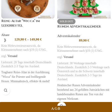
Reise-Altar “Wicca” im
SOLD OUT
Lederbeutel
Runen Adventskalender
Altare
Adventskalender
129,90
€
–
149,90
€
89,90
€
Kein Mehrwertsteuerausweis, da
Kein Mehrwertsteuerausweis, da
Kleinunternehmer nach §19 (1) UStG.
Kleinunternehmer nach §19 (1) UStG.
zzgl.
Versand
zzgl.
Versand
Lieferzeit:
28 Tage
innerhalb Deutschlands.
Lieferzeit:
30 Werktage innerhalb
Zusätzlich 2-3 Tage ins Ausland.
Deutschlands. Zusätzlich 2-3 Werktage nach
Österreich und in die Schweiz
innerhalb
Tragbarer Reise-Altar in der Ausführung
Deutschlands. Zusätzlich 2-3 Tage ins
"Wicca" für Priester und freifliegende
Ausland.
Hexen. Minimalistisch, effektiv & mobil!
Heidnischer Runen Adventskalender
bestehend aus 24 gefüllten Jutesäckchen mit
handebemalten Runen aus Ton von der
eigenen Werkstatt.
AGB