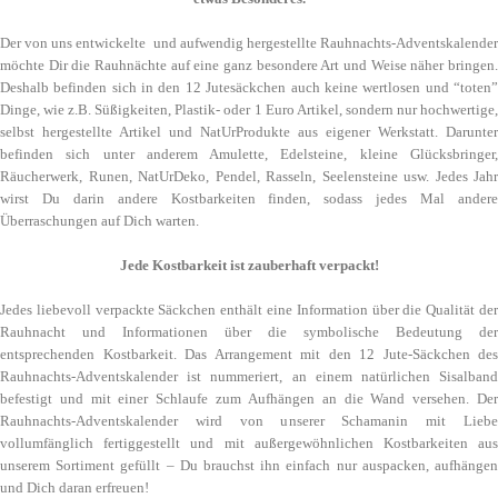
Der von uns entwickelte und aufwendig hergestellte Rauhnachts-Adventskalender
möchte Dir die Rauhnächte auf eine ganz besondere Art und Weise näher bringen.
Deshalb befinden sich in den 12 Jutesäckchen auch keine wertlosen und “toten”
Dinge, wie z.B. Süßigkeiten, Plastik- oder 1 Euro Artikel, sondern nur hochwertige,
selbst hergestellte Artikel und NatUrProdukte aus eigener Werkstatt. Darunter
befinden sich unter anderem Amulette, Edelsteine, kleine Glücksbringer,
Räucherwerk, Runen, NatUrDeko, Pendel, Rasseln, Seelensteine usw. Jedes Jahr
wirst Du darin andere Kostbarkeiten finden, sodass jedes Mal andere
Überraschungen auf Dich warten.
Jede Kostbarkeit ist zauberhaft verpackt!
Jedes liebevoll verpackte Säckchen enthält eine Information über die Qualität der
Rauhnacht und Informationen über die symbolische Bedeutung der
entsprechenden Kostbarkeit. Das Arrangement mit den 12 Jute-Säckchen des
Rauhnachts-Adventskalender ist nummeriert, an einem natürlichen Sisalband
befestigt und mit einer Schlaufe zum Aufhängen an die Wand versehen. Der
Rauhnachts-Adventskalender wird von unserer Schamanin mit Liebe
vollumfänglich fertiggestellt und mit außergewöhnlichen Kostbarkeiten aus
unserem Sortiment gefüllt – Du brauchst ihn einfach nur auspacken, aufhängen
und Dich daran erfreuen!