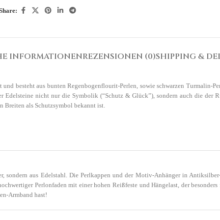
Share:
HE INFORMATIONEN
REZENSIONEN (0)
SHIPPING & DE
t und besteht aus bunten Regenbogenflourit-Perlen, sowie schwarzen Turmalin-Pe
r Edelsteine nicht nur die Symbolik (“Schutz & Glück”), sondern auch die der 
n Breiten als Schutzsymbol bekannt ist.
ber, sondern aus Edelstahl. Die Perlkappen und der Motiv-Anhänger in Antiksilbe
ochwertiger Perlonfaden mit einer hohen Reißfeste und Hängelast, der besonders 
nen-Armband hast!