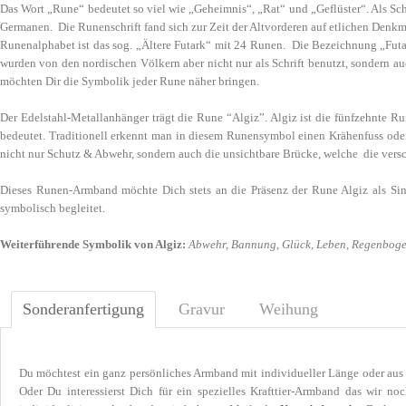
Das Wort „Rune“ bedeutet so viel wie „Geheimnis“, „Rat“ und „Geflüster“. Als Sc
Germanen. Die Runenschrift fand sich zur Zeit der Altvorderen auf etlichen Den
Runenalphabet ist das sog. „Ältere Futark“ mit 24 Runen. Die Bezeichnung „Futar
wurden von den nordischen Völkern aber nicht nur als Schrift benutzt, sondern a
möchten Dir die Symbolik jeder Rune näher bringen.
Der Edelstahl-Metallanhänger trägt die Rune “Algiz”. Algiz ist die fünfzehnte R
bedeutet. Traditionell erkennt man in diesem Runensymbol einen Krähenfuss oder
nicht nur Schutz & Abwehr, sondern auch die unsichtbare Brücke, welche die vers
Dieses Runen-Armband möchte Dich stets an die Präsenz der Rune Algiz als Sin
symbolisch begleitet.
Weiterführende Symbolik von Algiz:
Abwehr, Bannung, Glück, Leben, Regenbogen
Sonderanfertigung
Gravur
Weihung
Du möchtest ein ganz persönliches Armband mit individueller Länge oder aus
Oder Du interessierst Dich für ein spezielles Krafttier-Armband das wir 