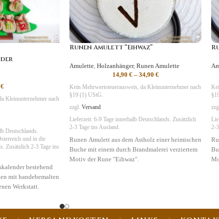
Runen Amulett “Eihwaz”
Ru
nder
Amulette
,
Holzanhänger
,
Runen Amulette
Am
14,90
€
–
34,90
€
0
€
Kein Mehrwertsteuerausweis, da Kleinunternehmer nach
Kei
§19 (1) UStG.
§19
da Kleinunternehmer nach
zzgl.
Versand
zzg
Lieferzeit:
6-9 Tage
innerhalb Deutschlands. Zusätzlich
Lie
2-3 Tage ins Ausland.
2-3
lb Deutschlands.
Runen Amulett aus dem Astholz einer heimischen
Ru
sterreich und in die
. Zusätzlich 2-3 Tage ins
Buche mit einem durch Brandmalerei verziertem
Bu
Motiv der Rune "Eihwaz".
Mo
skalender bestehend
Symbolik
: Leben & Tod
Sy
chen mit handebemalten
enen Werkstatt.