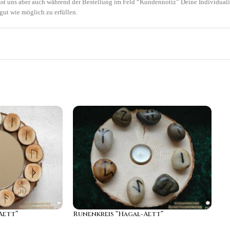
nst uns aber auch während der Bestellung im Feld “Kundennotiz” Deine Individuali
ut wie möglich zu erfüllen.
Aett”
Runenkreis “Hagal-Aett”