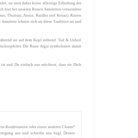
et, sie sind daher keine alleinige Erfindung der
uch hier bei unseren Runen Amuletten verwendete
Uruz, Thurisaz, Ansuz, Raidho und Kenaz). Runen
 Amulette lehnen sich an diese Tradition an und
, während sie auf dem Kopf stehend Tod & Unheil
ückenpfeiler. Die Rune Algiz symbolisiert damit
ist und Du einfach nur möchtest, dass sie Dich
stein-Kombination oder einen anderen Charm?
ertigung aus und schreibe uns bzgl. Deines