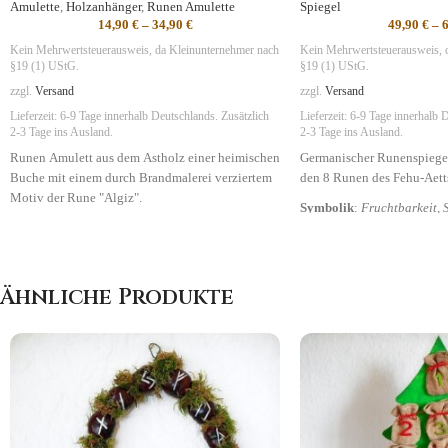
Amulette
,
Holzanhänger
,
Runen Amulette
Spiegel
14,90
€
–
34,90
€
49,90
€
–
Kein Mehrwertsteuerausweis, da Kleinunternehmer nach
Kein Mehrwertsteuerausweis, 
§19 (1) UStG.
§19 (1) UStG.
zzgl.
Versand
zzgl.
Versand
Lieferzeit:
6-9 Tage
innerhalb Deutschlands. Zusätzlich
Lieferzeit:
6-9 Tage
innerhalb D
2-3 Tage ins Ausland.
2-3 Tage ins Ausland.
Runen Amulett aus dem Astholz einer heimischen
Germanischer Runenspiege
Buche mit einem durch Brandmalerei verziertem
den 8 Runen des Fehu-Aet
Motiv der Rune "Algiz".
Symbolik
:
Fruchtbarkeit,
Symbolik
: Schutz, Glück
Ähnliche Produkte