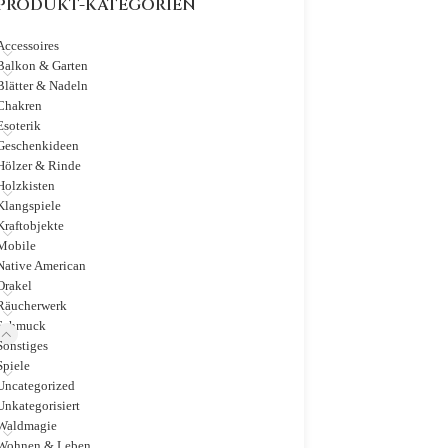
PRODUKT-KATEGORIEN
Accessoires
Balkon & Garten
Blätter & Nadeln
Chakren
Esoterik
Geschenkideen
Hölzer & Rinde
Holzkisten
Klangspiele
Kraftobjekte
Mobile
Native American
Orakel
Räucherwerk
Schmuck
Sonstiges
Spiele
Uncategorized
Unkategorisiert
Waldmagie
Wohnen & Leben