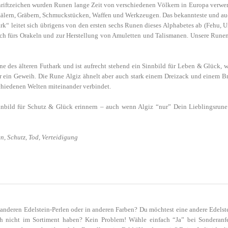
hriftzeichen wurden Runen lange Zeit von verschiedenen Völkern in Europa verwend
kmälern, Gräbern, Schmuckstücken, Waffen und Werkzeugen. Das bekannteste und a
k“ leitet sich übrigens von den ersten sechs Runen dieses Alphabetes ab (Fehu, 
uch fürs Orakeln und zur Herstellung von Amuletten und Talismanen. Unsere Runen
une des älteren Futhark und ist aufrecht stehend ein Sinnbild für Leben & Glück
 ein Geweih. Die Rune Algiz ähnelt aber auch stark einem Dreizack und einem Br
chiedenen Welten miteinander verbindet.
nbild für Schutz & Glück erinnern – auch wenn Algiz “nur” Dein Lieblingsrune 
, Schutz, Tod, Verteidigung
 anderen Edelstein-Perlen oder in anderen Farben? Du möchtest eine andere Edel
noch nicht im Sortiment haben? Kein Problem! Wähle einfach “Ja” bei Sonderanf