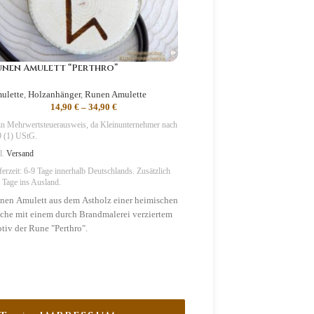
nen Amulett “Perthro”
Runen Amulett “Sowilo”
ulette
,
Holzanhänger
,
Runen Amulette
Holzanhänger
,
Runen Amulette
,
14,90
€
–
34,90
€
14,90
€
–
34,9
n Mehrwertsteuerausweis, da Kleinunternehmer nach
Kein Mehrwertsteuerausweis, da Kl
 (1) UStG.
§19 (1) UStG.
l.
Versand
zzgl.
Versand
ferzeit:
6-9 Tage
innerhalb Deutschlands. Zusätzlich
Lieferzeit:
6-9 Tage
innerhalb Deutsc
 Tage ins Ausland.
2-3 Tage ins Ausland.
nen Amulett aus dem Astholz einer heimischen
Runen Amulett aus dem Astholz
che mit einem durch Brandmalerei verziertem
Buche mit einem durch Brandma
tiv der Rune "Perthro".
Motiv der Rune "Sowilo".
mbolik
: Träume, Visionen
Symbolik
: Erfolg, Sieg