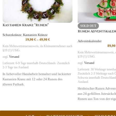
Kastanien Kranz “Runen”
SOLD OUT
Runen Adventskale
Schutzkränze
,
Kastanien Kränze
19,90
€
–
49,90
€
Adventskalender
89,9
Kein Mehrwertsteuerausweis, da Kleinunternehmer nach
§19 (1) UStG.
Kein Mehrwertsteuerausweis, 
§19 (1) UStG.
zzgl.
Versand
zzgl.
Versand
Lieferzeit:
6-9 Tage
innerhalb Deutschlands. Zusätzlich
2-3 Tage ins Ausland.
Lieferzeit:
30 Werktage innerha
In liebevoller Handarbeit bemalter und lackierter
Zusätzlich 2-3 Werktage nach Ö
Schweiz
innerhalb Deutschlands
Kastanien Kranz mit 12 oder 24 Runen des
Ausland.
älteren Futhark.
Heidnischer Runen Advent
Symbolik
: je nach Modell
aus 24 gefüllten Jutesäck
Runen aus Ton von der eig