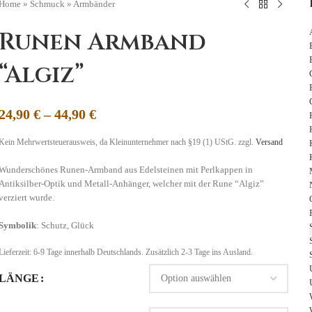
Home
»
Schmuck
»
Armbänder
Runen Armband
“Algiz”
24,90
€
–
44,90
€
Kein Mehrwertsteuerausweis, da Kleinunternehmer nach §19 (1) UStG.
zzgl.
Versand
Wunderschönes Runen-Armband aus Edelsteinen mit Perlkappen in
Antiksilber-Optik und Metall-Anhänger, welcher mit der Rune “Algiz”
verziert wurde.
Symbolik
: Schutz, Glück
Lieferzeit:
6-9 Tage
innerhalb Deutschlands. Zusätzlich 2-3 Tage ins Ausland.
LÄNGE