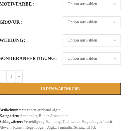
MOTIVFARBE
GRAVUR
WEIHUNG
SONDERANFERTIGUNG
IN DEN WARENKORB
Artikelnummer:
runen-armband-algiz
Kategorien:
Armbänder
,
Runen Armbänder
Schlagwörter:
Verteidigung
,
Bannung
,
Tod
,
Leben
,
Regenbogenflourit
,
Abwehr
,
Runen
,
Regenbogen
,
Algiz
,
Turmalin
,
Schutz
,
Glück