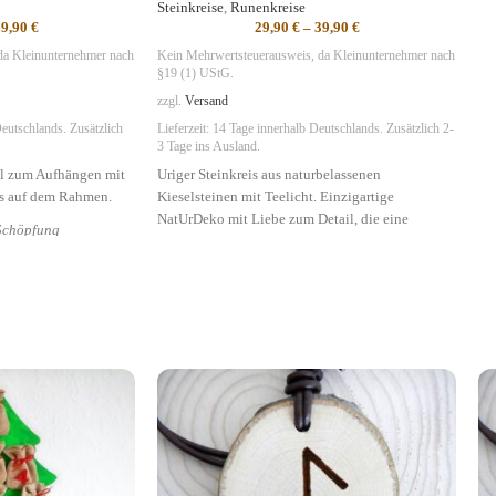
Steinkreise
,
Runenkreise
69,90
€
29,90
€
–
39,90
€
da Kleinunternehmer nach
Kein Mehrwertsteuerausweis, da Kleinunternehmer nach
§19 (1) UStG.
zzgl.
Versand
eutschlands. Zusätzlich
Lieferzeit:
14 Tage
innerhalb Deutschlands. Zusätzlich 2-
3 Tage ins Ausland.
l zum Aufhängen mit
Uriger Steinkreis aus naturbelassenen
ts auf dem Rahmen.
Kieselsteinen mit Teelicht. Einzigartige
NatUrDeko mit Liebe zum Detail, die eine
 Schöpfung
ländliche Atmosphäre ausstrahlt und zum Beten
und Meditieren genutzt werden kann.