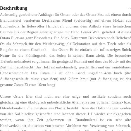
Beschreibung
Aufwendig gearbeiteter Anhänger für Ostern oder das Ostara-Fest mit einem durch
Brandmalerei verziertem
Dreifachen Mond
(beidseitig) auf einem Holzei aus
Buchenholz. In liebevoller Handarbeit und aus dem Astholz eines heimischen
Baumes aus der Region gefertigt sowie mit Band Deiner Wahl geliefert ist dieses
Ostara Ei etwas ganz Besonderes. Ein Stück Natur zum Dekorieren nach Belieben!
Ob als Schmuck für den Weidenzweig, als Dekoration auf dem Tisch oder als
Beigabe zu einem Geschenk – das Ostara Ei ist einfach ein tolles
uriges Stüc
Natur
für die Frühlingszeit, das Jeden in seinen Bann zieht. Die besondere
Tiefenbrandmalerei sorgt immer für genügend Kontrast und dass das Motiv mit der
Zeit nicht ausbleicht. Das Holz ist unbehandelt, geschliffen und ein wunderbarer
Handschmeichler. Das Ostara Ei ist ohne Band ungefähr 4cm hoch (die
Aufhängeschlaufe misst etwa 6cm) und 2,8cm breit (mit Aufhängung ist das
gesamte Ostara Ei etwa 10cm lang).
Unsere Ostara Eier sind nicht nur eine urige und rustikale sondern auch
gleichzeitig eine ökologisch unbedenkliche Alternative zur üblichen Ostara- bzw.
Osterdekoration, die meistens aus Plastik besteht. Denn die Holzanhänger werden
von der NaUr selbst geschaffen und können dieser 1:1 wieder zurückgegeben
werden, wenn ihre Zeit gekommen ist. Brandmalerei ist ein sehr alte
Handwerkskunst, die schon von unseren Vorfahren zur Verzierung von Schmuck,