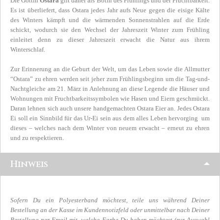
Die Göttin
Ostara
gilt daher als Botin des Frühlings und der Fruchtbarkeit.
Es ist überliefert, dass Ostara jedes Jahr aufs Neue gegen die eisige Kälte
des Winters kämpft und die wärmenden Sonnenstrahlen auf die Erde
schickt, wodurch sie den Wechsel der Jahreszeit Winter zum Frühling
einleitet denn zu dieser Jahreszeit erwacht die Natur aus ihrem
Winterschlaf.
Zur Erinnerung an die Geburt der Welt, um das Leben sowie die Allmutter
“Ostara” zu ehren werden seit jeher zum Frühlingsbeginn um die Tag-und-
Nachtgleiche am 21. März in Anlehnung an diese Legende die Häuser und
Wohnungen mit Fruchtbarkeitssymbolen wie Hasen und Eiern geschmückt.
Daran lehnen sich auch unsere handgemachten Ostara Eier an. Jedes Ostara
Ei soll ein Sinnbild für das Ur-Ei sein aus dem alles Leben hervorging um
dieses – welches nach dem Winter von neuem erwacht – erneut zu ehren
und zu respektieren.
Hinweis
Sofern Du ein Polyesterband möchtest, teile uns während Deiner
Bestellung an der Kasse im Kundennotizfeld oder unmittelbar nach Deiner
Bestellung per Email mit,
welche Farbe Du haben möchtest (zur Auswahl