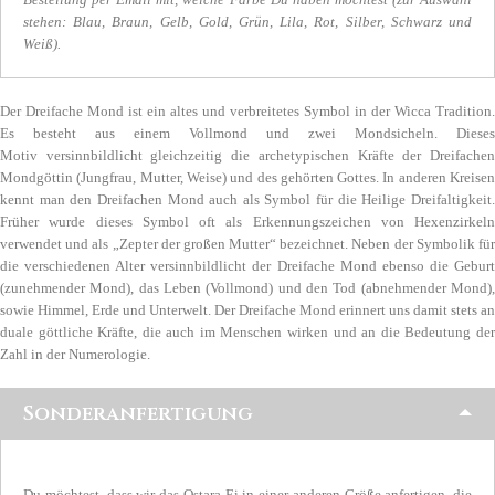
stehen: Blau, Braun, Gelb, Gold, Grün, Lila, Rot, Silber, Schwarz und
Weiß).
Der Dreifache Mond ist ein altes und verbreitetes Symbol in der Wicca Tradition.
Es besteht aus einem Vollmond und zwei Mondsicheln. Dieses
Motiv versinnbildlicht gleichzeitig die archetypischen Kräfte der Dreifachen
Mondgöttin (Jungfrau, Mutter, Weise) und des gehörten Gottes. In anderen Kreisen
kennt man den Dreifachen Mond auch als Symbol für die Heilige Dreifaltigkeit.
Früher wurde dieses Symbol oft als Erkennungszeichen von Hexenzirkeln
verwendet und als „Zepter der großen Mutter“ bezeichnet. Neben der Symbolik für
die verschiedenen Alter versinnbildlicht der Dreifache Mond ebenso die Geburt
(zunehmender Mond), das Leben (Vollmond) und den Tod (abnehmender Mond),
sowie Himmel, Erde und Unterwelt. Der Dreifache Mond erinnert uns damit stets an
duale göttliche Kräfte, die auch im Menschen wirken und an die Bedeutung der
Zahl in der Numerologie.
Sonderanfertigung
Du möchtest, dass wir das Ostara Ei in einer anderen Größe anfertigen, die