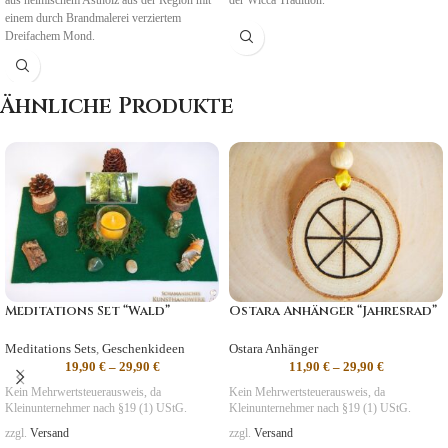
aus heimischem Astholz aus der Region mit
der Wicca Tradition.
einem durch Brandmalerei verziertem
Dreifachem Mond.
Symbolik
:
Leben, Tod, Wiedergeburt
Ähnliche Produkte
Meditations Set “Wald”
Ostara Anhänger “Jahresrad”
Meditations Sets
,
Geschenkideen
Ostara Anhänger
19,90
€
–
29,90
€
11,90
€
–
29,90
€
Kein Mehrwertsteuerausweis, da
Kein Mehrwertsteuerausweis, da
Kleinunternehmer nach §19 (1) UStG.
Kleinunternehmer nach §19 (1) UStG.
zzgl.
Versand
zzgl.
Versand