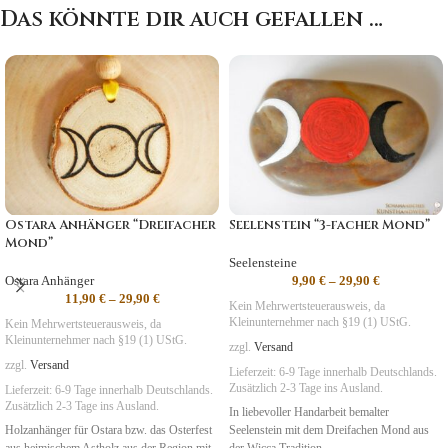
Das könnte dir auch gefallen …
Ostara Anhänger “Dreifacher
Seelenstein “3-facher Mond”
Mond”
Seelensteine
Ostara Anhänger
9,90
€
–
29,90
€
11,90
€
–
29,90
€
Kein Mehrwertsteuerausweis, da
Kleinunternehmer nach §19 (1) UStG.
Kein Mehrwertsteuerausweis, da
Kleinunternehmer nach §19 (1) UStG.
zzgl.
Versand
zzgl.
Versand
Lieferzeit:
6-9 Tage
innerhalb Deutschlands.
Zusätzlich 2-3 Tage ins Ausland.
Lieferzeit:
6-9 Tage
innerhalb Deutschlands.
Zusätzlich 2-3 Tage ins Ausland.
In liebevoller Handarbeit bemalter
Holzanhänger für Ostara bzw. das Osterfest
Seelenstein mit dem Dreifachen Mond aus