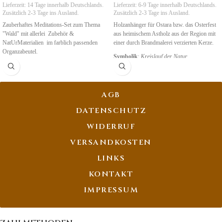
Lieferzeit:
14 Tage
innerhalb Deutschlands.
Lieferzeit:
6-9 Tage
innerhalb Deutschlands.
Zusätzlich 2-3 Tage ins Ausland.
Zusätzlich 2-3 Tage ins Ausland.
Zauberhaftes Meditations-Set zum Thema
Holzanhänger für Ostara bzw. das Osterfest
"Wald" mit allerlei Zubehör &
aus heimischem Astholz aus der Region mit
NatUrMaterialien im farblich passenden
einer durch Brandmalerei verzierten Kerze.
Organzabeutel.
Symbolik
:
Kreislauf der Natur
AGB
DATENSCHUTZ
WIDERRUF
VERSANDKOSTEN
LINKS
KONTAKT
IMPRESSUM