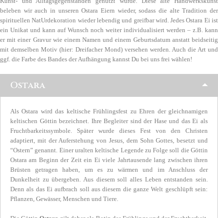
Kunst- und Alltagsgegenständen genutzt wurde. Diese alte Handwerkskunst
beleben wir auch in unseren Ostara Eiern wieder, sodass die alte Tradition der
spirituellen NatUrdekoration wieder lebendig und greifbar wird. Jedes Ostara Ei ist
ein Unikat und kann auf Wunsch noch weiter individualisiert werden – z.B. kann
er mit einer Gravur wie einem Namen und einem Geburtsdatum anstatt beidseitig
mit demselben Motiv (hier: Dreifacher Mond) versehen werden. Auch die Art und
ggf. die Farbe des Bandes der Aufhängung kannst Du bei uns frei wählen!
Ostara
Als Ostara wird das keltische Frühlingsfest zu Ehren der gleichnamigen
keltischen Göttin bezeichnet. Ihre Begleiter sind der Hase und das Ei als
Fruchtbarkeitssymbole. Später wurde dieses Fest von den Christen
adaptiert, mit der Auferstehung von Jesus, dem Sohn Gottes, besetzt und
“Ostern” genannt. Einer uralten keltische Legende zu Folge soll die Göttin
Ostara am Beginn der Zeit ein Ei viele Jahrtausende lang zwischen ihren
Brüsten getragen haben, um es zu wärmen und im Anschluss der
Dunkelheit zu übergeben. Aus diesem soll alles Leben entstanden sein.
Denn als das Ei aufbrach soll aus diesem die ganze Welt geschlüpft sein:
Pflanzen, Gewässer, Menschen und Tiere.