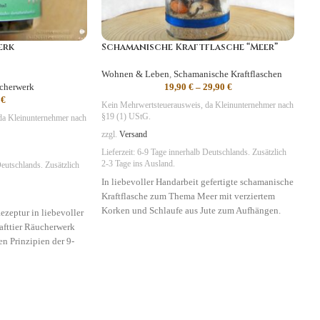
erk
Schamanische Kraftflasche “Meer”
Wohnen & Leben
,
Schamanische Kraftflaschen
ucherwerk
19,90
€
–
29,90
€
0
€
Kein Mehrwertsteuerausweis, da Kleinunternehmer nach
§19 (1) UStG.
da Kleinunternehmer nach
zzgl.
Versand
Lieferzeit:
6-9 Tage
innerhalb Deutschlands. Zusätzlich
2-3 Tage ins Ausland.
eutschlands. Zusätzlich
In liebevoller Handarbeit gefertigte schamanische
Kraftflasche zum Thema Meer mit verziertem
Korken und Schlaufe aus Jute zum Aufhängen.
ezeptur in liebevoller
rafttier Räucherwerk
Symbolik
: Kreativität, Inspiration, Regeneration
n Prinzipien der 9-
eit, Schutz