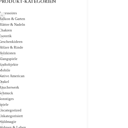
PRODUKT-KATEGORIEN
Accessoires
Balkon & Garten
Blätter & Nadeln
Chakren
Esoterik
Geschenkideen
Hölzer & Rinde
Holzkisten
Klangspiele
Kraftobjekte
Mobile
Native American
Orakel
Räucherwerk
Schmuck
Sonstiges
Spiele
Uncategorized
Unkategorisiert
Waldmagie
Wohnen & Leben