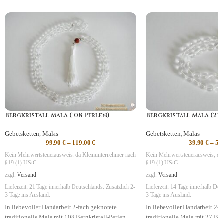
Bergkristall Mala (108 Perlen)
Bergkristall Mala (2
Gebetsketten
,
Malas
Gebetsketten
,
Malas
99,90
€
–
119,00
€
39,90
€
–
Kein Mehrwertsteuerausweis, da Kleinunternehmer nach
Kein Mehrwertsteuerausweis, 
§19 (1) UStG.
§19 (1) UStG.
zzgl.
Versand
zzgl.
Versand
Lieferzeit:
21 Tage
innerhalb Deutschlands. Zusätzlich 2-
Lieferzeit:
14 Tage
innerhalb De
3 Tage ins Ausland.
3 Tage ins Ausland.
In liebevoller Handarbeit 2-fach geknotete
In liebevoller Handarbeit 2
traditionelle Mala mit 108 Bergkristall-Perlen,
traditionelle Mala mit 27 B