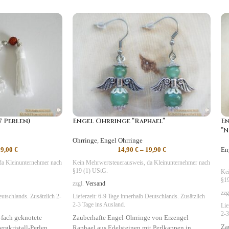
7 Perlen)
Engel Ohrringe “Raphael”
E
“N
Ohrringe
,
Engel Ohrringe
59,00
€
14,90
€
–
19,90
€
En
da Kleinunternehmer nach
Kein Mehrwertsteuerausweis, da Kleinunternehmer nach
§19 (1) UStG.
Kei
§19
zzgl.
Versand
zzg
utschlands. Zusätzlich 2-
Lieferzeit:
6-9 Tage
innerhalb Deutschlands. Zusätzlich
2-3 Tage ins Ausland.
Lie
2-3
-fach geknotete
Zauberhafte Engel-Ohrringe von Erzengel
Za
ergkristall-Perlen,
Raphael aus Edelsteinen mit Perlkappen in