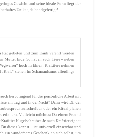
geringes Gewicht und seine ideale Form liegt der
berhaftes Unikat, da handgefertigt!
, um Rat gebeten und zum Dank verehrt werden
von Mutter Erde. So haben auch Tiere – neben
„Wegweiser“ hoch in Ehren. Krafttiere nehmen
nd „Kraft“ stehen im Schamanismus allerdings
 auch hervorragend für die persönliche Arbeit mit
isse am Tag und in der Nacht? Dann wird Dir der
auberspruch aufschreiben oder ein Ritual planen
es erinnern. Vielleicht möchtest Du einem Freund
Krafttier Kugelschreiber. Je nach Krafttier eignet
 Du dieses kennst – ist universell einsetzbar und
auch ein wunderbares Geschenk an sich selbst, um