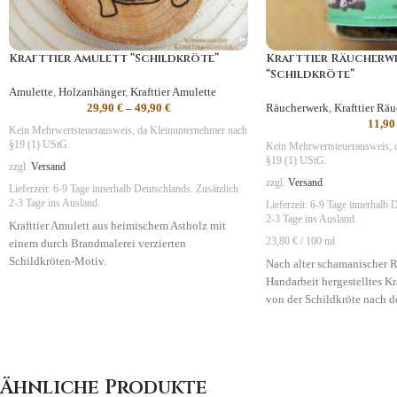
Krafttier Amulett “Schildkröte”
Krafttier Räucherw
“Schildkröte”
Amulette
,
Holzanhänger
,
Krafttier Amulette
29,90
€
–
49,90
€
Räucherwerk
,
Krafttier Rä
11,9
Kein Mehrwertsteuerausweis, da Kleinunternehmer nach
§19 (1) UStG.
Kein Mehrwertsteuerausweis, 
§19 (1) UStG.
zzgl.
Versand
zzgl.
Versand
Lieferzeit:
6-9 Tage
innerhalb Deutschlands. Zusätzlich
2-3 Tage ins Ausland.
Lieferzeit:
6-9 Tage
innerhalb D
2-3 Tage ins Ausland.
Krafttier Amulett aus heimischem Astholz mit
23,80 € / 100 ml
einem durch Brandmalerei verzierten
Schildkröten-Motiv.
Nach alter schamanischer R
Handarbeit hergestelltes K
Symbolik
:
Ruhe, Gelassenheit, Schutz
von der Schildkröte nach de
Kräuter-Magie.
Symbolik
:
Ruhe, Gelassenh
Ähnliche Produkte