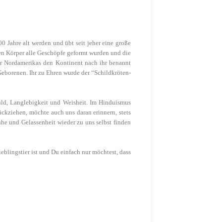
00 Jahre alt werden und übt seit jeher eine große
ren Körper alle Geschöpfe geformt wurden und die
er Nordamerikas den Kontinent nach ihr benannt
Geborenen. Ihr zu Ehren wurde der “Schildkröten-
duld, Langlebigkeit und Weisheit. Im Hinduismus
ückziehen, möchte auch uns daran erinnern, stets
uhe und Gelassenheit wieder zu uns selbst finden
eblingstier ist und Du einfach nur möchtest, dass