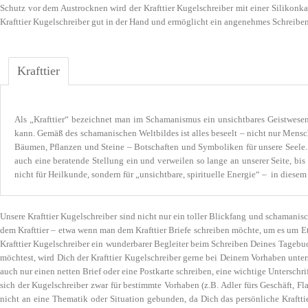
Schutz vor dem Austrocknen wird der Krafttier Kugelschreiber mit einer Silikonk
Krafttier Kugelschreiber gut in der Hand und ermöglicht ein angenehmes Schreiben. 
Krafttier
Als „Krafttier“ bezeichnet man im Schamanismus ein unsichtbares Geistwesen i
kann. Gemäß des schamanischen Weltbildes ist alles beseelt – nicht nur Mensc
Bäumen, Pflanzen und Steine – Botschaften und Symboliken für unsere Seele. 
auch eine beratende Stellung ein und verweilen so lange an unserer Seite, bi
nicht für Heilkunde, sondern für „unsichtbare, spirituelle Energie“ – in diesem
Unsere Krafttier Kugelschreiber sind nicht nur ein toller Blickfang und schamanisc
dem Krafttier – etwa wenn man dem Krafttier Briefe schreiben möchte, um es um E
Krafttier Kugelschreiber ein wunderbarer Begleiter beim Schreiben Deines Tagebu
möchtest, wird Dich der Krafttier Kugelschreiber gerne bei Deinem Vorhaben unte
auch nur einen netten Brief oder eine Postkarte schreiben, eine wichtige Unterschri
sich der Kugelschreiber zwar für bestimmte Vorhaben (z.B. Adler fürs Geschäft, Fl
nicht an eine Thematik oder Situation gebunden, da Dich das persönliche Kraftti