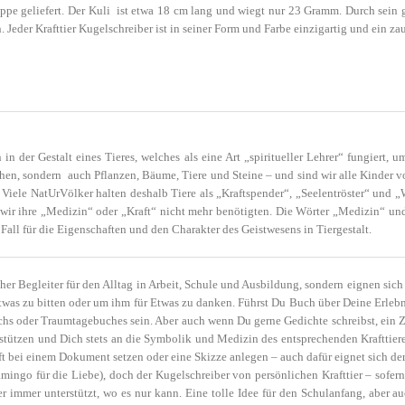
appe geliefert. Der Kuli ist etwa 18 cm lang und wiegt nur 23 Gramm. Durch sein 
Jeder Krafttier Kugelschreiber ist in seiner Form und Farbe einzigartig und ein zau
n der Gestalt eines Tieres, welches als eine Art „spiritueller Lehrer“ fungiert
hen, sondern auch Pflanzen, Bäume, Tiere und Steine – und sind wir alle Kinder 
Viele NatUrVölker halten deshalb Tiere als „Kraftspender“, „Seelentröster“ und 
s wir ihre „Medizin“ oder „Kraft“ nicht mehr benötigten. Die Wörter „Medizin“ u
 Fall für die Eigenschaften und den Charakter des Geistwesens in Tiergestalt.
her Begleiter für den Alltag in Arbeit, Schule und Ausbildung, sondern eignen sich
twas zu bitten oder um ihm für Etwas zu danken. Führst Du Buch über Deine Erlebn
chs oder Traumtagebuches sein. Aber auch wenn Du gerne Gedichte schreibst, ein Z
rstützen und Dich stets an die Symbolik und Medizin des entsprechenden Krafttier
ft bei einem Dokument setzen oder eine Skizze anlegen – auch dafür eignet sich der 
amingo für die Liebe), doch der Kugelschreiber von persönlichen Krafttier – sofern
er immer unterstützt, wo es nur kann. Eine tolle Idee für den Schulanfang, aber 