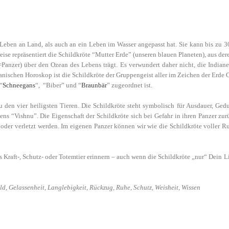
in Leben an Land, als auch an ein Leben im Wasser angepasst hat. Sie kann bis zu 3
ise repräsentiert die Schildkröte “Mutter Erde” (unseren blauen Planeten), aus de
Panzer) über den Ozean des Lebens trägt. Es verwundert daher nicht, die Indian
anischen Horoskop ist die Schildkröte der Gruppengeist aller im Zeichen der Erde 
“
Schneegans
“, “Biber” und “
Braunbär
” zugeordnet ist.
u den vier heiligsten Tieren. Die Schildkröte steht symbolisch für Ausdauer, Ge
ns “Vishnu”. Die Eigenschaft der Schildkröte sich bei Gefahr in ihren Panzer zur
 oder verletzt werden. Im eigenen Panzer können wir wie die Schildkröte voller R
s Kraft-, Schutz- oder Totemtier erinnern – auch wenn die Schildkröte „nur“ Dein Li
d, Gelassenheit, Langlebigkeit, Rückzug, Ruhe, Schutz, Weisheit, Wissen