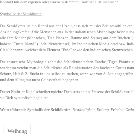
Kontakt mit dem eigenen oder einem bestimmten Krafttier aufzunehmen!
Symbolik der Schildkröte
:
Die Schildkröte ist ein Reptil aus der Urzeit, dass sich mit der Zeit sowohl an e
Anziehungskraft auf die Menschen aus. In der indianischen Mythologie beispielswe
alle ihre Kinder (Menschen, Tier, Planzen, Bäume und Steine) auf dem Rücken (=
haben: “Turtle Island” (=Schildkröteninsel). Im Indianischen Medizinrad bzw. Indi
Clan” benannt, welcher dem Element “Erde” sowie den Indianischen Sternzeichen 
Die chinesische Mythologie zählt die Schildkröte neben Drache, Tiger, Phönix z
wiederum verehrt man die Schildkröte als Reinkarnation des höchsten Gottes name
Schutz, Halt & Zuflucht in uns selbst zu suchen, wenn wir von Außen angegriffen
und dem Alltag mit mehr Gelassenheit begegnen.
Dieser Krafttier-Kugelschreiber möchte Dich stets an die Präsenz der Schildkröte al
sie Dich symbolisch begleitet.
Weiterführende Symbolik der Schildkröte
:
Beständigkeit, Erdung, Frieden, Gedul
Weihung