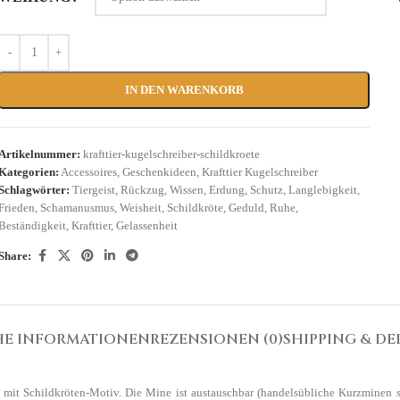
IN DEN WARENKORB
Artikelnummer:
krafttier-kugelschreiber-schildkroete
Kategorien:
Accessoires
,
Geschenkideen
,
Krafttier Kugelschreiber
Schlagwörter:
Tiergeist
,
Rückzug
,
Wissen
,
Erdung
,
Schutz
,
Langlebigkeit
,
Frieden
,
Schamanusmus
,
Weisheit
,
Schildkröte
,
Geduld
,
Ruhe
,
Beständigkeit
,
Krafttier
,
Gelassenheit
Share:
HE INFORMATIONEN
REZENSIONEN (0)
SHIPPING & DE
r mit Schildkröten-Motiv. Die Mine ist austauschbar (handelsübliche Kurzminen 