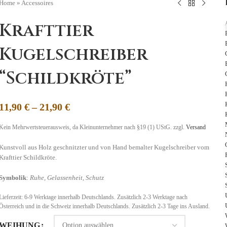
Home
»
Accessoires
Krafttier
Kugelschreiber
“Schildkröte”
11,90
€
–
21,90
€
Kein Mehrwertsteuerausweis, da Kleinunternehmer nach §19 (1) UStG.
zzgl.
Versand
Kunstvoll aus Holz geschnitzter und von Hand bemalter Kugelschreiber vom
Krafttier Schildkröte.
Symbolik
:
Ruhe, Gelassenheit, Schutz
Lieferzeit:
6-9 Werktage innerhalb Deutschlands. Zusätzlich 2-3 Werktage nach
Österreich und in die Schweiz
innerhalb Deutschlands. Zusätzlich 2-3 Tage ins Ausland.
WEIHUNG