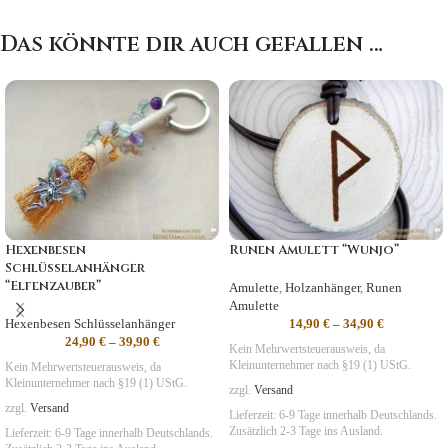
Das könnte dir auch gefallen …
Hexenbesen
Runen Amulett “Wunjo”
Schlüsselanhänger
“Elfenzauber”
Amulette
,
Holzanhänger
,
Runen
Amulette
Hexenbesen Schlüsselanhänger
14,90
€
–
34,90
€
24,90
€
–
39,90
€
Kein Mehrwertsteuerausweis, da
Kleinunternehmer nach §19 (1) UStG.
Kein Mehrwertsteuerausweis, da
Kleinunternehmer nach §19 (1) UStG.
zzgl.
Versand
zzgl.
Versand
Lieferzeit:
6-9 Tage
innerhalb Deutschlands.
Zusätzlich 2-3 Tage ins Ausland.
Lieferzeit:
6-9 Tage
innerhalb Deutschlands.