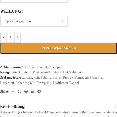
WEIHUNG
IN DEN WARENKORB
Artikelnummer:
kraftbaum-amulett-pappel
Kategorien:
Amulette
,
Kraftbaum Amulette
,
Holzanhänger
Schlagwörter:
Leichtigkeit
,
Schamanismus
,
Freude
,
Vertrauen
,
Frohsinn
,
Heiterkeit
,
Lebendigkeit
,
Bewegung
,
Kraftbaum
,
Pappel
Share:
Beschreibung
Aufwendig gearbeiteter Holzanhänger mit einem durch Brandmalerei verziertem