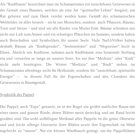
Als “Kraftbaum” bezeichnet man im Schamanismus ein unsichtbares Geistwesen in
der Gestalt eines Baumes, welches als eine Art “spiritueller Lehrer” fungiert, um
Rat gebeten und zum Dank verehrt werden kann. Gemäß des schamanischen
Weltbildes ist alles beseelt – nicht nur Menschen, sondern auch Pflanzen, Bäume,
Tiere und Steine – und sind wir alle Kinder von Mutter Erde. Bäume schenken uns
nicht nur Luft zum Atmen und ein schattiges Plätzchen im Sommer, sondern haben
auch Botschaften und Symboliken für unsere Seele. Viele NatUrVölker halten
deshalb Bäume als “Kraftspender”, “Seelentröster” und “Wegweiser” hoch in
Ehren. Ähnlich wie Krafttiere, nehmen auch Kraftbäume eine beratende Stellung
ein und verweilen so lange an unserer Seite, bis wir ihre “Medizin” oder “Kraft”
nicht mehr benötigten. Die Wörter “Medizin” und “Kraft” stehen im
Schamanismus allerdings nicht für Heilkunde, sondern für “unsichtbare, spirituelle
Energie” – in diesem Fall für die Eigenschaften und den Charakter des
Geistwesens in Baumgestalt.
Symbolik der Pappel
:
Die Pappel, auch “Espe” genannt, ist in der Regel ein großer stattlicher Baum mit
einer rauen und grauen Rinde, deren Blätter meist dreieckig und am Rand leicht
gezähnt sind. Das wohl auffälligste Merkmal aller Pappeln ist die grüne Oberseite
und und leicht silbrige Unterseite ihrer Blätter sowie ihre Eigenschaft im Wind
regelrecht zu “tanzen”. Nur ein kleiner Windhauch genügt, um die Pappelblätter