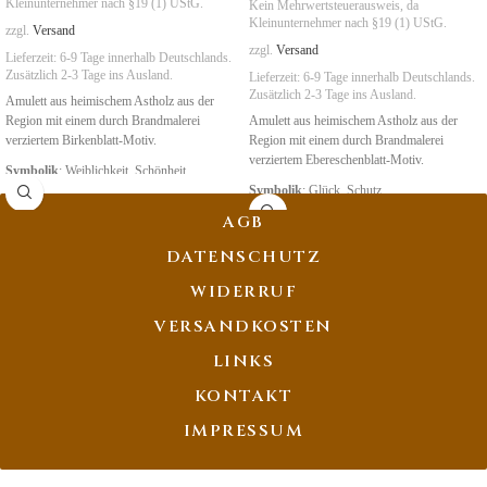
Kleinunternehmer nach §19 (1) UStG.
Kein Mehrwertsteuerausweis, da
Kleinunternehmer nach §19 (1) UStG.
zzgl.
Versand
zzgl.
Versand
Lieferzeit:
6-9 Tage
innerhalb Deutschlands.
Zusätzlich 2-3 Tage ins Ausland.
Lieferzeit:
6-9 Tage
innerhalb Deutschlands.
Zusätzlich 2-3 Tage ins Ausland.
Amulett aus heimischem Astholz aus der
Region mit einem durch Brandmalerei
Amulett aus heimischem Astholz aus der
verziertem Birkenblatt-Motiv.
Region mit einem durch Brandmalerei
verziertem Ebereschenblatt-Motiv.
Symbolik
: Weiblichkeit, Schönheit
Symbolik
: Glück, Schutz
AGB
DATENSCHUTZ
WIDERRUF
VERSANDKOSTEN
LINKS
KONTAKT
IMPRESSUM