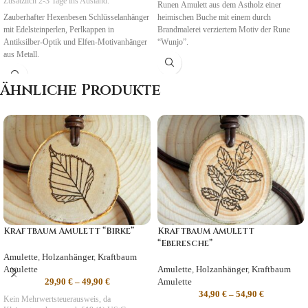
Zusätzlich 2-3 Tage ins Ausland.
Runen Amulett aus dem Astholz einer
Zauberhafter Hexenbesen Schlüsselanhänger
heimischen Buche mit einem durch
mit Edelsteinperlen, Perlkappen in
Brandmalerei verziertem Motiv der Rune
Antiksilber-Optik und Elfen-Motivanhänger
“Wunjo”.
aus Metall.
Symbolik
: Frieden, Harmonie
Symbolik
:
Freude, Leichtigkeit,
Ähnliche Produkte
NatUrGeister
Kraftbaum Amulett “Birke”
Kraftbaum Amulett
“Eberesche”
Amulette
,
Holzanhänger
,
Kraftbaum
Amulette
Amulette
,
Holzanhänger
,
Kraftbaum
29,90
€
–
49,90
€
Amulette
34,90
€
–
54,90
€
Kein Mehrwertsteuerausweis, da