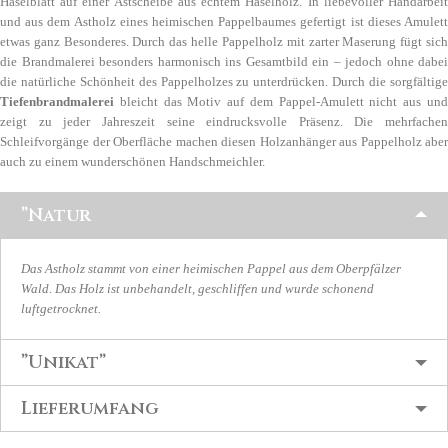
Haselblatt auf einer Astscheibe aus echtem Haselholz. In liebevoller Handarbeit
und aus dem Astholz eines heimischen Pappelbaumes gefertigt ist dieses Amulett
etwas ganz Besonderes. Durch das helle Pappelholz mit zarter Maserung fügt sich
die Brandmalerei besonders harmonisch ins Gesamtbild ein – jedoch ohne dabei
die natürliche Schönheit des Pappelholzes zu unterdrücken. Durch die sorgfältige
Tiefenbrandmalerei
bleicht das Motiv auf dem Pappel-Amulett nicht aus und
zeigt zu jeder Jahreszeit seine eindrucksvolle Präsenz. Die mehrfachen
Schleifvorgänge der Oberfläche machen diesen Holzanhänger aus Pappelholz aber
auch zu einem wunderschönen Handschmeichler.
”Natur
Das Astholz stammt von einer heimischen Pappel aus dem Oberpfälzer
Wald. Das Holz ist unbehandelt, geschliffen und wurde schonend
luftgetrocknet.
”Unikat”
Lieferumfang