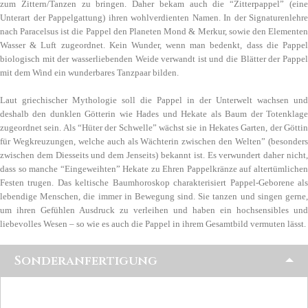
zum Zittern/Tanzen zu bringen. Daher bekam auch die “Zitterpappel” (eine
Unterart der Pappelgattung) ihren wohlverdienten Namen. In der Signaturenlehre
nach Paracelsus ist die Pappel den Planeten Mond & Merkur, sowie den Elementen
Wasser & Luft zugeordnet. Kein Wunder, wenn man bedenkt, dass die Pappel
biologisch mit der wasserliebenden Weide verwandt ist und die Blätter der Pappel
mit dem Wind ein wunderbares Tanzpaar bilden.
Laut griechischer Mythologie soll die Pappel in der Unterwelt wachsen und
deshalb den dunklen Götterin wie Hades und Hekate als Baum der Totenklage
zugeordnet sein. Als “Hüter der Schwelle” wächst sie in Hekates Garten, der Göttin
für Wegkreuzungen, welche auch als Wächterin zwischen den Welten” (besonders
zwischen dem Diesseits und dem Jenseits) bekannt ist. Es verwundert daher nicht,
dass so manche “Eingeweihten” Hekate zu Ehren Pappelkränze auf altertümlichen
Festen trugen. Das keltische Baumhoroskop charakterisiert Pappel-Geborene als
lebendige Menschen, die immer in Bewegung sind. Sie tanzen und singen gerne,
um ihren Gefühlen Ausdruck zu verleihen und haben ein hochsensibles und
liebevolles Wesen – so wie es auch die Pappel in ihrem Gesamtbild vermuten lässt.
Sonderanfertigung