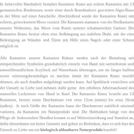
In liebevoller Handarbeit bemalter Kastanien Kranz aus echten Kastanien mit 13
germanischen Binderunen sowie einer durch Brandmalerei gravierten Algiz-Rune
in der Mitte auf einer Astscheibe. Abschließend wurde der Kastanien Kranz mit
echtem, getrocknetem Moos verziert. Die Kastanien stammen von der Dorfkastanie
unseres Wohnortes, das Moos vom Rasen unseres schamanischen Gartens. Der
Kastanien Kranz besitzt oben eine Aufhängung aus stabilem Draht, mit der eine
Befestigung an Wänden und Türen mit Hilfe eines Nagels oder einer Schnur
möglich ist.
Alle Kastanien unserer Kastanien Kränze werden nach der Bemalung mit
entsprechenden Symbolen grundsätzlich einzeln von Hand mit wetterfestem und
umweltfreundlichem Acryllack auf Wasserbasis überzogen, um sie länger haltbar
sowie witterungsbeständiger zu machen damit der Kastanien Kranz sowohl
drinnen, als auch draußen aufgehängt werden kann. Auf Sprühlack verzichten wir
der Umwelt zu Liebe und nehmen dafür gerne den erhöhten Arbeitsaufwand des
manuelles Lackierens von Hand in Kauf. Der Kastanien Kranz besteht aus 13
Kastanien, besitzt einen Durchmesser von etwa 12cm (innen) bis etwa 16cm
(außen). Je nach Größe der Kastanien kann der Durchmesser natürlich minimal
variieren, da Kastanien ein Naturprodukt sind. Die Haltbarkeit hängt von der
Pflege ab. Insbesondere Draußen kommt es auf Wettereinwirkung und Standort an,
dafür übernehmen wir keine Garantie und geben zu Bedenken, dass es sich hier der
Umwelt zu Liebe um ein
biologisch abbaubares Naturprodukt
handelt!