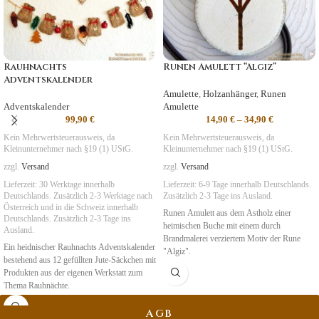
Rauhnachts
Runen Amulett “Algiz”
Adventskalender
Amulette
,
Holzanhänger
,
Runen
Adventskalender
Amulette
99,90
€
14,90
€
–
34,90
€
Kein Mehrwertsteuerausweis, da
Kein Mehrwertsteuerausweis, da
Kleinunternehmer nach §19 (1) UStG.
Kleinunternehmer nach §19 (1) UStG.
zzgl.
Versand
zzgl.
Versand
Lieferzeit:
30 Werktage innerhalb
Lieferzeit:
6-9 Tage
innerhalb Deutschlands.
Deutschlands. Zusätzlich 2-3 Werktage nach
Zusätzlich 2-3 Tage ins Ausland.
Österreich und in die Schweiz
innerhalb
Runen Amulett aus dem Astholz einer
Deutschlands. Zusätzlich 2-3 Tage ins
heimischen Buche mit einem durch
Ausland.
Brandmalerei verziertem Motiv der Rune
Ein heidnischer Rauhnachts Adventskalender
"Algiz".
bestehend aus 12 gefüllten Jute-Säckchen mit
Symbolik
: Schutz, Glück
Produkten aus der eigenen Werkstatt zum
Thema Rauhnächte.
AGB