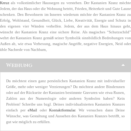
Kreuz
als volkstümlicher Haussegen zu verstehen. Der Kastanien Kranz möchte
Jedem, der das Haus oder die Wohnung betritt, Frieden, Heiterkeit und Gute Laune
schenken. Den Bewohnern im Inneren wiederum möchte der Kastanien Kranz zu
Erfolg, Wohlstand, Gesundheit, Glück, Liebe, Kreativität, Energie und Schutz in
den eigenen vier Wänden verhelfen. Jedem, der aus dem Haus hinaus geht,
wünscht der Kastanien Kranz eine sichere Reise. Als magisches “Schutzschild”
wehrt der Kastanien Kranz gemäß seiner Symbolik sinnbildlich Bedrohungen von
Außen ab, wie etwa Verhexung, magische Angriffe, negative Energien, Neid oder
üble Nachrede von Nachbarn,
Weihung
Du möchtest einen ganz persönlichen Kastanien Kranz mit individueller
Größe, mehr oder weniger Verzierungen? Du möchtest andere Binderunen
oder auf der Rückseite der Kastanien bestimmte Gravuren wie etwa Runen,
Zahlen aus der Numerologie oder anderen Symbolen haben? Kein
Problem! Schreibe uns bzgl. Deines individualisierten Kastanien Kranzes
einfach per
eMail
oder
Kontaktformular
. Wir versuchen dann Deine
Wünsche, was Gestaltung und Aussehen des Kastanien Kranzes betrifft, so
gut wie möglich zu erfüllen.