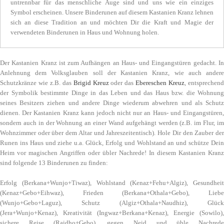
untrennbar für das menschliche Auge sind und uns wie ein einziges
Symbol erscheinen. Unsere Binderunen auf diesem Kastanien Kranz lehnen
sich an diese Tradition an und möchten Dir die Kraft und Magie der
verwendeten Binderunen in Haus und Wohnung holen.
Der Kastanien Kranz ist zum Aufhängen an Haus- und Eingangstüren gedacht. In
Anlehnung dem Volksglauben soll der Kastanien Kranz, wie auch andere
Schutzkränze wie z.B. das
Brigid Kreuz
oder das
Ebereschen Kreuz
, entsprechen
der Symbolik bestimmte Dinge in das Leben und das Haus bzw. die Wohnung
seines Besitzers ziehen und andere Dinge wiederum abwehren und als Schutz
dienen. Der Kastanien Kranz kann jedoch nicht nur an Haus- und Eingangstüren,
sondern auch in der Wohnung an einer Wand aufgehängt werden (z.B. im Flur, im
Wohnzimmer oder über dem Altar und Jahreszeitentisch). Hole Dir den Zauber der
Runen ins Haus und ziehe u.a. Glück, Erfolg und Wohlstand an und schütze Dein
Heim vor magischen Angriffen oder übler Nachrede! In diesem Kastanien Kranz
sind folgende 13 Binderunen zu finden:
Erfolg (Berkana+Wunjo+Tiwaz), Wohlstand (Kenaz+Fehu+Algiz), Gesundheit
(Kenaz+Gebo+Eihwaz), Frieden (Berkana+Othala+Gebo), Liebe
(Wunjo+Gebo+Laguz), Schutz (Algiz+Othala+Naudhiz), Glück
(Jera+Wunjo+Kenaz), Kreativität (Ingwaz+Berkana+Kenaz), Energie (Sowilo),
sichere Reise (Raidho+Gebo), gegen Neid und üble Nachrede