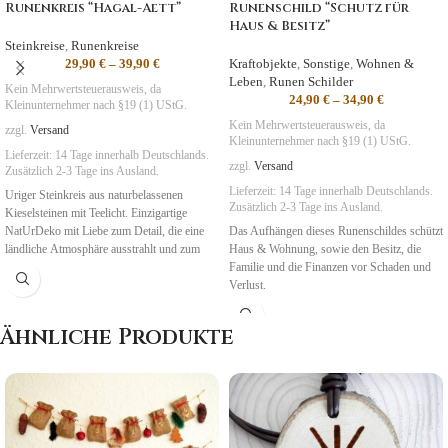
Runenkreis “Hagal-Aett”
Runenschild “Schutz für
Haus & Besitz”
Steinkreise
,
Runenkreise
29,90
€
–
39,90
€
Kraftobjekte
,
Sonstige
,
Wohnen &
Leben
,
Runen Schilder
Kein Mehrwertsteuerausweis, da
24,90
€
–
34,90
€
Kleinunternehmer nach §19 (1) UStG.
Kein Mehrwertsteuerausweis, da
zzgl.
Versand
Kleinunternehmer nach §19 (1) UStG.
Lieferzeit:
14 Tage
innerhalb Deutschlands.
zzgl.
Versand
Zusätzlich 2-3 Tage ins Ausland.
Lieferzeit:
14 Tage
innerhalb Deutschlands.
Uriger Steinkreis aus naturbelassenen
Zusätzlich 2-3 Tage ins Ausland.
Kieselsteinen mit Teelicht. Einzigartige
NatUrDeko mit Liebe zum Detail, die eine
Das Aufhängen dieses Runenschildes schützt
ländliche Atmosphäre ausstrahlt und zum
Haus & Wohnung, sowie den Besitz, die
Beten und Meditieren genutzt werden kann.
Familie und die Finanzen vor Schaden und
Verlust.
Ähnliche Produkte