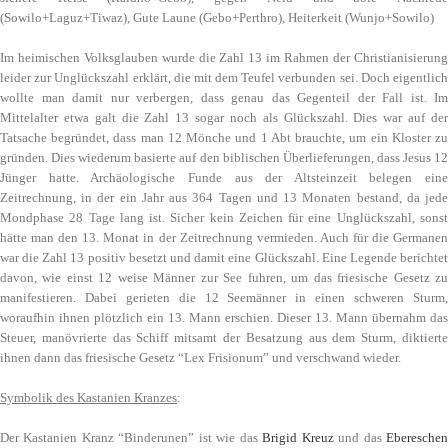
(Sowilo+Laguz+Tiwaz), Gute Laune (Gebo+Perthro), Heiterkeit (Wunjo+Sowilo)
Im heimischen Volksglauben wurde die Zahl 13 im Rahmen der Christianisierung
leider zur Unglückszahl erklärt, die mit dem Teufel verbunden sei. Doch eigentlich
wollte man damit nur verbergen, dass genau das Gegenteil der Fall ist. Im
Mittelalter etwa galt die Zahl 13 sogar noch als Glückszahl. Dies war auf der
Tatsache begründet, dass man 12 Mönche und 1 Abt brauchte, um ein Kloster zu
gründen. Dies wiederum basierte auf den biblischen Überlieferungen, dass Jesus 12
Jünger hatte. Archäologische Funde aus der Altsteinzeit belegen eine
Zeitrechnung, in der ein Jahr aus 364 Tagen und 13 Monaten bestand, da jede
Mondphase 28 Tage lang ist. Sicher kein Zeichen für eine Unglückszahl, sonst
hätte man den 13. Monat in der Zeitrechnung vermieden. Auch für die Germanen
war die Zahl 13 positiv besetzt und damit eine Glückszahl. Eine Legende berichtet
davon, wie einst 12 weise Männer zur See fuhren, um das friesische Gesetz zu
manifestieren. Dabei gerieten die 12 Seemänner in einen schweren Sturm,
woraufhin ihnen plötzlich ein 13. Mann erschien. Dieser 13. Mann übernahm das
Steuer, manövrierte das Schiff mitsamt der Besatzung aus dem Sturm, diktierte
ihnen dann das friesische Gesetz “Lex Frisionum” und verschwand wieder.
Symbolik des Kastanien Kranzes
:
Der Kastanien Kranz “Binderunen” ist wie das
Brigid Kreuz
und das
Eberesche