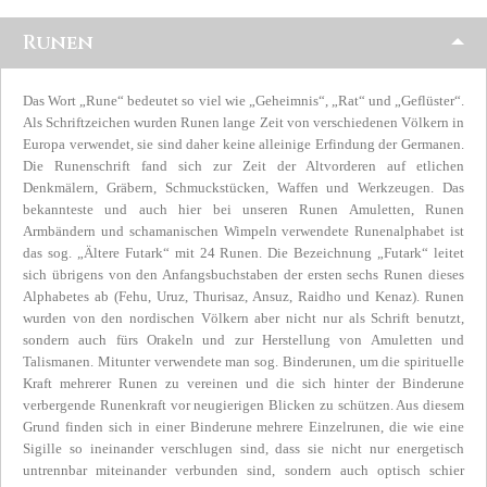
Runen
Das Wort „Rune“ bedeutet so viel wie „Geheimnis“, „Rat“ und „Geflüster“.
Als Schriftzeichen wurden Runen lange Zeit von verschiedenen Völkern in
Europa verwendet, sie sind daher keine alleinige Erfindung der Germanen.
Die Runenschrift fand sich zur Zeit der Altvorderen auf etlichen
Denkmälern, Gräbern, Schmuckstücken, Waffen und Werkzeugen. Das
bekannteste und auch hier bei unseren Runen Amuletten, Runen
Armbändern und schamanischen Wimpeln verwendete Runenalphabet ist
das sog. „Ältere Futark“ mit 24 Runen. Die Bezeichnung „Futark“ leitet
sich übrigens von den Anfangsbuchstaben der ersten sechs Runen dieses
Alphabetes ab (Fehu, Uruz, Thurisaz, Ansuz, Raidho und Kenaz). Runen
wurden von den nordischen Völkern aber nicht nur als Schrift benutzt,
sondern auch fürs Orakeln und zur Herstellung von Amuletten und
Talismanen. Mitunter verwendete man sog. Binderunen, um die spirituelle
Kraft mehrerer Runen zu vereinen und die sich hinter der Binderune
verbergende Runenkraft vor neugierigen Blicken zu schützen. Aus diesem
Grund finden sich in einer Binderune mehrere Einzelrunen, die wie eine
Sigille so ineinander verschlugen sind, dass sie nicht nur energetisch
untrennbar miteinander verbunden sind, sondern auch optisch schier