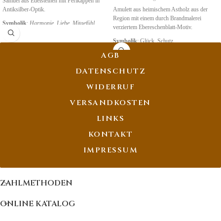
Samuel aus Edelsteinen mit Perlkappen in
Antiksilber-Optik.
Amulett aus heimischem Astholz aus der
Region mit einem durch Brandmalerei
Symbolik
:
Harmonie, Liebe, Mitgefühl
verziertem Ebereschenblatt-Motiv.
Symbolik
: Glück, Schutz
AGB
DATENSCHUTZ
WIDERRUF
VERSANDKOSTEN
LINKS
KONTAKT
IMPRESSUM
ZAHLMETHODEN
ONLINE KATALOG