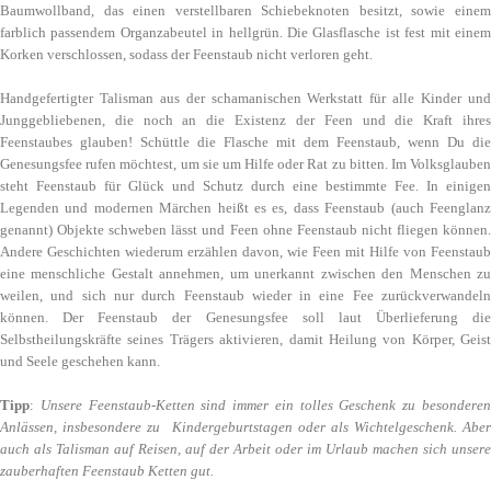
Baumwollband, das einen verstellbaren Schiebeknoten besitzt, sowie einem
farblich passendem Organzabeutel in hellgrün. Die Glasflasche ist fest mit einem
Korken verschlossen, sodass der Feenstaub nicht verloren geht.
Handgefertigter Talisman aus der schamanischen Werkstatt für alle Kinder und
Junggebliebenen, die noch an die Existenz der Feen und die Kraft ihres
Feenstaubes glauben! Schüttle die Flasche mit dem Feenstaub, wenn Du die
Genesungsfee rufen möchtest, um sie um Hilfe oder Rat zu bitten. Im Volksglauben
steht Feenstaub für Glück und Schutz durch eine bestimmte Fee. In einigen
Legenden und modernen Märchen heißt es es, dass Feenstaub (auch Feenglanz
genannt) Objekte schweben lässt und Feen ohne Feenstaub nicht fliegen können.
Andere Geschichten wiederum erzählen davon, wie Feen mit Hilfe von Feenstaub
eine menschliche Gestalt annehmen, um unerkannt zwischen den Menschen zu
weilen, und sich nur durch Feenstaub wieder in eine Fee zurückverwandeln
können.
Der Feenstaub der Genesungsfee soll laut Überlieferung die
Selbstheilungskräfte seines Trägers aktivieren, damit Heilung von Körper, Geist
und Seele geschehen kann.
Tipp
:
Unsere Feenstaub-Ketten sind immer ein tolles Geschenk zu besondere
Anlässen, insbesondere zu Kindergeburtstagen oder als Wichtelgeschenk. Aber
auch als Talisman auf Reisen, auf der Arbeit oder im Urlaub machen sich unsere
zauberhaften Feenstaub Ketten gut.