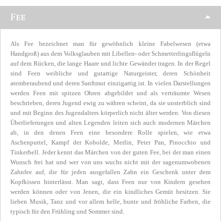
Fee
Als Fee bezeichnet man für gewöhnlich kleine Fabelwesen (etwa
Handgroß) aus dem Volksglauben mit Libellen- oder Schmetterlingsflügeln
auf dem Rücken, die lange Haare und lichte Gewänder tragen. In der Regel
sind Feen weibliche und gutartige Naturgeister, deren Schönheit
atemberaubend und deren Sanftmut einzigartig ist. In vielen Darstellungen
werden Feen mit spitzen Ohren abgebildet und als verträumte Wesen
beschrieben, deren Jugend ewig zu währen scheint, da sie unsterblich sind
und mit Beginn des Jugendalters körperlich nicht älter werden. Von diesen
Überlieferungen und alten Legenden leiten sich auch modernen Märchen
ab, in den denen Feen eine besondere Rolle spielen, wie etwa
Aschenputtel, Kampf der Kobolde, Merlin, Peter Pan, Pinocchio und
Tinkerbell. Jeder kennt das Märchen von der guten Fee, bei der man einen
Wunsch frei hat und wer von uns wuchs nicht mit der sagenumwobenen
Zahnfee auf, die für jeden ausgefallen Zahn ein Geschenk unter dem
Kopfkissen hinterlässt. Man sagt, dass Feen nur von Kindern gesehen
werden können oder von Jenen, die ein kindliches Gemüt besitzen. Sie
lieben Musik, Tanz und vor allem helle, bunte und fröhliche Farben, die
typisch für den Frühling und Sommer sind.