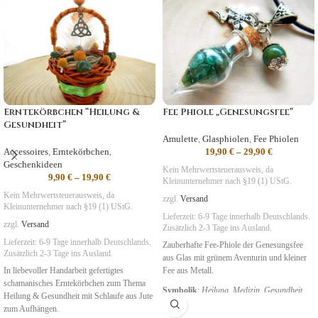
Erntekörbchen “Heilung &
Fee Phiole „Genesungsfee“
Gesundheit”
Amulette
,
Glasphiolen
,
Fee Phiolen
Accessoires
,
Erntekörbchen
,
19,90
€
–
29,90
€
Geschenkideen
Kein Mehrwertsteuerausweis, da
9,90
€
–
19,90
€
Kleinunternehmer nach §19 (1) UStG.
Kein Mehrwertsteuerausweis, da
zzgl.
Versand
Kleinunternehmer nach §19 (1) UStG.
Lieferzeit:
6-9 Tage
innerhalb Deutschlands.
zzgl.
Versand
Zusätzlich 2-3 Tage ins Ausland.
Lieferzeit:
6-9 Tage
innerhalb Deutschlands.
Zauberhafte Fee-Phiole der Genesungsfee
Zusätzlich 2-3 Tage ins Ausland.
aus Glas mit grünem Aventurin und kleiner
In liebevoller Handarbeit gefertigtes
Fee aus Metall.
schamanisches Erntekörbchen zum Thema
Symbolik
:
Heilung, Medizin, Gesundheit
Heilung & Gesundheit mit Schlaufe aus Jute
zum Aufhängen.