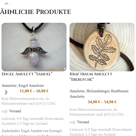
Symbolik
: Heilung, Gesundheit
Ähnliche Produkte
Engel Amulett “Samuel”
Kraftbaum Amulett
“Eberesche”
Amulette
,
Engel Amulette
11,90
€
–
16,90
€
Amulette
,
Holzanhänger
,
Kraftbaum
Amulette
Kein Mehrwertsteuerausweis, da
34,90
€
–
54,90
€
Kleinunternehmer nach §19 (1) UStG.
Kein Mehrwertsteuerausweis, da
zzgl.
Versand
Kleinunternehmer nach §19 (1) UStG.
Lieferzeit:
6-9 Tage
innerhalb Deutschlands.
zzgl.
Versand
Zusätzlich 2-3 Tage ins Ausland.
Lieferzeit:
6-9 Tage
innerhalb Deutschlands.
Zauberhaftes Engel-Amulett von Erzengel
Zusätzlich 2-3 Tage ins Ausland.