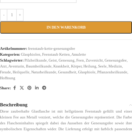
IN DEN WARENKORB
Artikelnummer:
feenstaub-kette-genesungsfee
Kategorien:
Glasphiolen
,
Feenstaub Ketten
,
Amulette
Schlagwörter:
Pilzheilkunde
,
Geist
,
Genesung
,
Feen
,
Zuversicht
,
Genesungsfee
,
Arzt
,
Aventurin
,
Baumheilkunde
,
Krankheit
,
Körper
,
Heilung
,
Seele
,
Medizin
,
Freude
,
Heilquelle
,
Naturheilkunde
,
Gesundheit
,
Glasphiole
,
Pflanzenheilkunde
,
Hoffnung
Share:
Beschreibung
Diese zauberhafte Glasflasche ist mit hellgrünem Feenstaub gefüllt und einer
kleinen Fee aus Metall verziert, welche die Genesungsfee repräsentiert. Die Farbe
des Flascheninhaltes spiegelt dabei das Aussehen der Genesungsfee sowie ihre
symbolischen Eigenschaften wider. Die Lieferung erfolgt mit farblich passendem