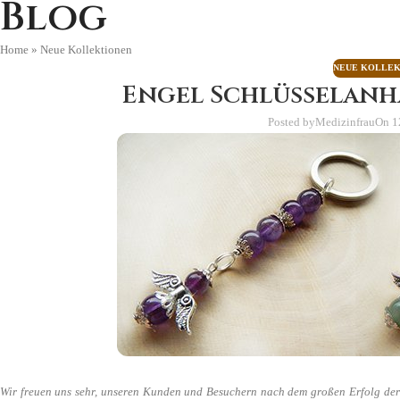
Blog
Home
»
Neue Kollektionen
NEUE KOLLE
Engel Schlüsselan
Posted by
Medizinfrau
On 1
Wir freuen uns sehr, unseren Kunden und Besuchern nach dem großen Erfolg der