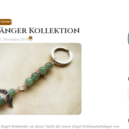
KTIONEN
hänger Kollektion
0
2. November 2014
 Engel-Armbänder an dieser Stelle die neuen Engel-Schlüsselanhänger von