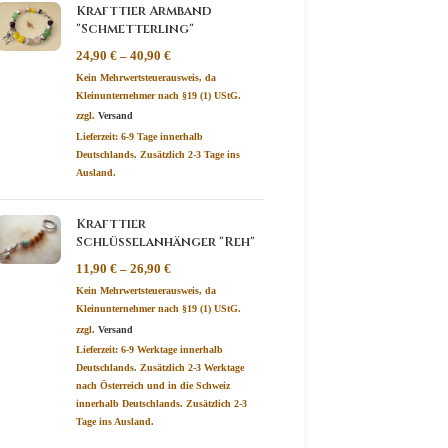
Krafttier Armband
"Schmetterling"
24,90
€
–
40,90
€
Kein Mehrwertsteuerausweis, da
Kleinunternehmer nach §19 (1) UStG.
zzgl.
Versand
Lieferzeit:
6-9 Tage
innerhalb
Deutschlands. Zusätzlich 2-3 Tage ins
Ausland.
Krafttier
Schlüsselanhänger "Reh"
11,90
€
–
26,90
€
Kein Mehrwertsteuerausweis, da
Kleinunternehmer nach §19 (1) UStG.
zzgl.
Versand
Lieferzeit:
6-9 Werktage innerhalb
Deutschlands. Zusätzlich 2-3 Werktage
nach Österreich und in die Schweiz
innerhalb Deutschlands. Zusätzlich 2-3
Tage ins Ausland.