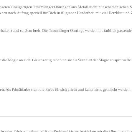
seren einzigartigen Traumfänger Ohrringen aus Metall nicht nur schamanischen Sc
st nach Auftrag speziell für Dich in filigraner Handarbeit mit viel Herzblut und Z
haken) und ca. 3cm breit. Die Traumfänger Ohrringe werden mit farblich passende
ie die Magie an sich. Gleichzeitig möchten sie als Sinnbild der Magie an spirituell
it. Als Primärfarbe steht die Farbe für sich allein und kann nicht gemischt werden.
rb- oder Edelsteinwünsche? Kein Problem! Gerne bestücken wir die Ohrringe mit a