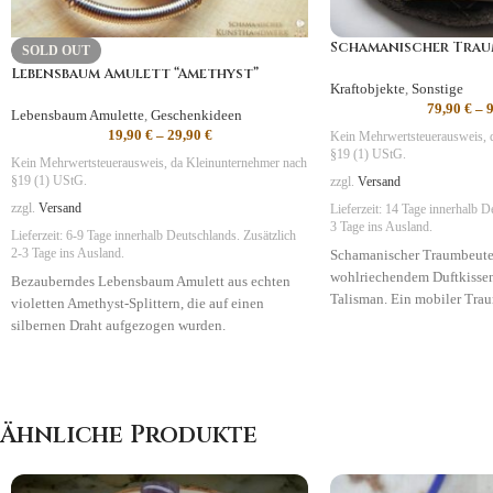
Schamanischer Trau
SOLD OUT
Lebensbaum Amulett “Amethyst”
Kraftobjekte
,
Sonstige
79,90
€
–
Lebensbaum Amulette
,
Geschenkideen
19,90
€
–
29,90
€
Kein Mehrwertsteuerausweis, 
§19 (1) UStG.
Kein Mehrwertsteuerausweis, da Kleinunternehmer nach
§19 (1) UStG.
zzgl.
Versand
zzgl.
Versand
Lieferzeit:
14 Tage
innerhalb De
3 Tage ins Ausland.
Lieferzeit:
6-9 Tage
innerhalb Deutschlands. Zusätzlich
Schamanischer Traumbeute
2-3 Tage ins Ausland.
wohlriechendem Duftkisse
Bezauberndes Lebensbaum Amulett aus echten
Talisman. Ein mobiler Trau
violetten Amethyst-Splittern, die auf einen
im Lederbeutel!
silbernen Draht aufgezogen wurden.
Symbolik
: Träume, Entspa
Symbolik
:
Magie, Spiritualität, Visionen
Ähnliche Produkte