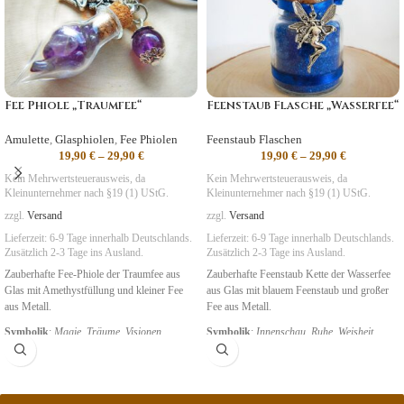
Fee Phiole „Traumfee“
Feenstaub Flasche „Wasserfee“
Amulette
,
Glasphiolen
,
Fee Phiolen
Feenstaub Flaschen
19,90
€
–
29,90
€
19,90
€
–
29,90
€
Kein Mehrwertsteuerausweis, da
Kein Mehrwertsteuerausweis, da
Kleinunternehmer nach §19 (1) UStG.
Kleinunternehmer nach §19 (1) UStG.
zzgl.
Versand
zzgl.
Versand
Lieferzeit:
6-9 Tage
innerhalb Deutschlands.
Lieferzeit:
6-9 Tage
innerhalb Deutschlands.
Zusätzlich 2-3 Tage ins Ausland.
Zusätzlich 2-3 Tage ins Ausland.
Zauberhafte Fee-Phiole der Traumfee aus
Zauberhafte Feenstaub Kette der Wasserfee
Glas mit Amethystfüllung und kleiner Fee
aus Glas mit blauem Feenstaub und großer
aus Metall.
Fee aus Metall.
Symbolik
:
Magie, Träume, Visionen
Symbolik
:
Innenschau
,
Ruhe, Weisheit