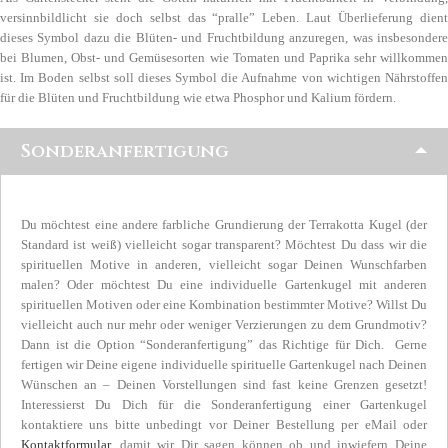
versinnbildlicht sie doch selbst das “pralle” Leben. Laut Überlieferung dient
dieses Symbol dazu die Blüten- und Fruchtbildung anzuregen, was insbesondere
bei Blumen, Obst- und Gemüsesorten wie Tomaten und Paprika sehr willkommen
ist. Im Boden selbst soll dieses Symbol die Aufnahme von wichtigen Nährstoffen
für die Blüten und Fruchtbildung wie etwa Phosphor und Kalium fördern.
Sonderanfertigung
Du möchtest eine andere farbliche Grundierung der Terrakotta Kugel (der
Standard ist weiß) vielleicht sogar transparent? Möchtest Du dass wir die
spirituellen Motive in anderen, vielleicht sogar Deinen Wunschfarben
malen? Oder möchtest Du eine individuelle Gartenkugel mit anderen
spirituellen Motiven oder eine Kombination bestimmter Motive? Willst Du
vielleicht auch nur mehr oder weniger Verzierungen zu dem Grundmotiv?
Dann ist die Option “Sonderanfertigung” das Richtige für Dich. Gerne
fertigen wir Deine eigene individuelle spirituelle Gartenkugel nach Deinen
Wünschen an – Deinen Vorstellungen sind fast keine Grenzen gesetzt!
Interessierst Du Dich für die Sonderanfertigung einer Gartenkugel
kontaktiere uns bitte unbedingt vor Deiner Bestellung per eMail oder
Kontaktformular
. damit wir Dir sagen können ob und inwiefern Deine