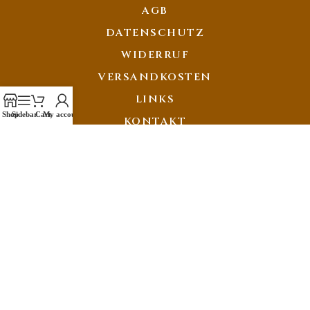
AGB
DATENSCHUTZ
WIDERRUF
VERSANDKOSTEN
LINKS
Shop
Sidebar
Cart
My account
KONTAKT
IMPRESSUM
ZAHLMETHODEN
ONLINE KATALOG
VERSANDPARTNER
© 2013-2026 Schamanisches Kunsthandwerk