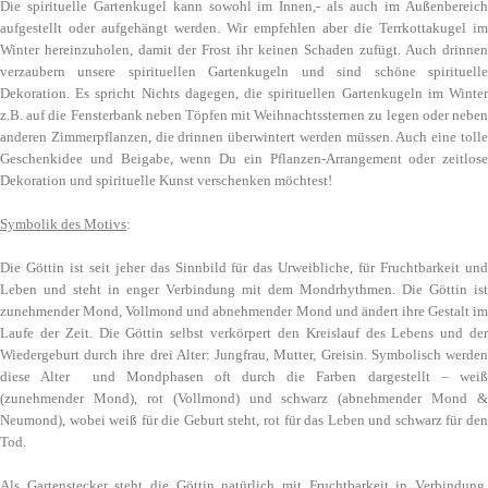
Die spirituelle Gartenkugel kann sowohl im Innen,- als auch im Außenbereich
aufgestellt oder aufgehängt werden. Wir empfehlen aber die Terrkottakugel im
Winter hereinzuholen, damit der Frost ihr keinen Schaden zufügt. Auch drinnen
verzaubern unsere spirituellen Gartenkugeln und sind schöne spirituelle
Dekoration. Es spricht Nichts dagegen, die spirituellen Gartenkugeln im Winter
z.B. auf die Fensterbank neben Töpfen mit Weihnachtssternen zu legen oder neben
anderen Zimmerpflanzen, die drinnen überwintert werden müssen. Auch eine tolle
Geschenkidee und Beigabe, wenn Du ein Pflanzen-Arrangement oder zeitlose
Dekoration und spirituelle Kunst verschenken möchtest!
Symbolik des Motivs
:
Die Göttin ist seit jeher das Sinnbild für das Urweibliche, für Fruchtbarkeit und
Leben und steht in enger Verbindung mit dem Mondrhythmen. Die Göttin ist
zunehmender Mond, Vollmond und abnehmender Mond und ändert ihre Gestalt im
Laufe der Zeit. Die Göttin selbst verkörpert den Kreislauf des Lebens und der
Wiedergeburt durch ihre drei Alter: Jungfrau, Mutter, Greisin. Symbolisch werden
diese Alter und Mondphasen oft durch die Farben dargestellt – weiß
(zunehmender Mond), rot (Vollmond) und schwarz (abnehmender Mond &
Neumond), wobei weiß für die Geburt steht, rot für das Leben und schwarz für den
Tod.
Als Gartenstecker steht die Göttin natürlich mit Fruchtbarkeit in Verbindung,