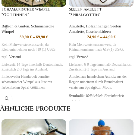
Schamanischer Wimpel
Seelen Amulett
“Göttinnen”
“Spiralgöttin”
Balkon & Garten
,
Schamanische
Amulette
,
Holzanhänger
,
Seelen
Wimpel
Amulette
,
Geschenkideen
59,90
€
–
69,90
€
24,90
€
–
44,90
€
Kein Mehrwertsteuerausweis, da
Kein Mehrwertsteuerausweis, da
Kleinunternehmer nach §19 (1) UStG.
Kleinunternehmer nach §19 (1) UStG.
zzgl.
Versand
zzgl.
Versand
Lieferzeit:
14 Tage
innerhalb Deutschlands.
Lieferzeit:
6-9 Tage
innerhalb Deutschlands.
Zusätzlich 2-3 Tage ins Ausland.
Zusätzlich 2-3 Tage ins Ausland.
In liebevoller Handarbeit bemalter
Amulett aus heimischem Astholz aus der
schamanischer Wimpel aus Jute mit
Region mit einem durch Brandmalerei
farbenfrohen Spiral-Göttinnen.
verziertem Spiralgöttin-Motiv.
Symbolik
:
Weiblichkeit, Fruchtbarkeit
Ähnliche Produkte