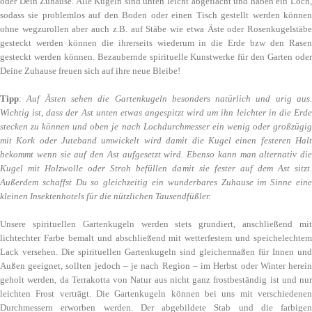
oder Dein Zuhause. Alle Kugeln sind unten leicht abgeflacht und haben ein Loch,
sodass sie problemlos auf den Boden oder einen Tisch gestellt werden können
ohne wegzurollen aber auch z.B. auf Stäbe wie etwa Äste oder Rosenkugelstäbe
gesteckt werden können die ihrerseits wiederum in die Erde bzw den Rasen
gesteckt werden können. Bezaubernde spirituelle Kunstwerke für den Garten oder
Deine Zuhause freuen sich auf ihre neue Bleibe!
Tipp
:
Auf Ästen sehen die Gartenkugeln besonders natürlich und urig aus
Wichtig ist, dass der Ast unten etwas angespitzt wird um ihn leichter in die Erde
stecken zu können und oben je nach Lochdurchmesser ein wenig oder großzügig
mit Kork oder Juteband umwickelt wird damit die Kugel einen festeren Halt
bekommt wenn sie auf den Ast aufgesetzt wird. Ebenso kann man alternativ die
Kugel mit Holzwolle oder Stroh befüllen damit sie fester auf dem Ast sitzt.
Außerdem schaffst Du so gleichzeitig ein wunderbares Zuhause im Sinne eine
kleinen Insektenhotels für die nützlichen Tausendfüßler.
Unsere spirituellen Gartenkugeln werden stets grundiert, anschließend mit
lichtechter Farbe bemalt und abschließend mit wetterfestem und speichelechtem
Lack versehen. Die spirituellen Gartenkugeln sind gleichermaßen für Innen und
Außen geeignet, sollten jedoch – je nach Region – im Herbst oder Winter herein
geholt werden, da Terrakotta von Natur aus nicht ganz frostbeständig ist und nur
leichten Frost verträgt. Die Gartenkugeln können bei uns mit verschiedenen
Durchmessern erworben werden. Der abgebildete Stab und die farbigen