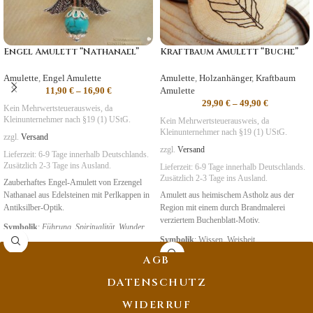
Engel Amulett “Nathanael”
Kraftbaum Amulett “Buche”
Amulette
,
Engel Amulette
Amulette
,
Holzanhänger
,
Kraftbaum
11,90
€
–
16,90
€
Amulette
29,90
€
–
49,90
€
Kein Mehrwertsteuerausweis, da
Kleinunternehmer nach §19 (1) UStG.
Kein Mehrwertsteuerausweis, da
Kleinunternehmer nach §19 (1) UStG.
zzgl.
Versand
zzgl.
Versand
Lieferzeit:
6-9 Tage
innerhalb Deutschlands.
Zusätzlich 2-3 Tage ins Ausland.
Lieferzeit:
6-9 Tage
innerhalb Deutschlands.
Zusätzlich 2-3 Tage ins Ausland.
Zauberhaftes Engel-Amulett von Erzengel
Nathanael aus Edelsteinen mit Perlkappen in
Amulett aus heimischem Astholz aus der
Antiksilber-Optik.
Region mit einem durch Brandmalerei
verziertem Buchenblatt-Motiv.
Symbolik
:
Führung
,
Spiritualität
,
Wunder
Symbolik
: Wissen, Weisheit
AGB
DATENSCHUTZ
WIDERRUF