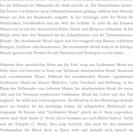
bis am Vollmond der Höhepunkt der Kraft erreicht ist. Die Kräuterfrauen wissen:
Das Ernten von Kräutern ist an Vollmond besonders günstig, während man Wurzeln
besser zur Zeit des Neumondes ausgräbt. In der Astrologie steht der Mond für
Weiblichkeit, Fruchtbarkeit und die Welt der Gefühle. Er steht für das Element
Wasser und ist mit den Sternzeichen Krebs, Fische und Skorpion verbunden. In der
Magie nutzt man den Neumond für die Zukunftsschau und für Transformations-
Rituale. Der abnehmende Mond eignet sich hervorragend zum Bannen schlechter
Energien, Einflüsse oder Krankheiten. Der zunehmende Mond wird oft für Erfolgs-
Rituale genutzt und Themen die mit Wachstum und Neubeginn zu tun haben.
Während ihrer monatlichen Reise um die Erde zeigt uns Großmutter Mond ein
Jedes ihrer vier Gesichter in Form von Vollmond, abnehmendem Mond, Neumond
und zunehmendem Mond. Während des zunehmenden Mondes repräsentiert
Großmutter Mond ein kleines Mädchen, voller Unschuld und Hoffnung, in der
Phase des Vollmondes eine liebende Mutter, bei abnehmendem Mond die weise
Alte und bei Neumond symbolisiert Großmutter Mond das Leben und den Tod
zugleich. Sie stirbt und wird neugeboren. Der Mond ist in der Mythologie deshalb
auch ein Symbol für die dreifaltige Göttin. Im indianischen Medizinrad mit
insgesamt 36 Steinen wird “Großmutter Mond” gleich der 4. Stein zugeordnet,
direkt nach Vater Sonne (3. Stein). Zuvor kommen nur noch Mutter Erde (2. Stein)
und der Schöpfer (1. Stein). Dies zeigt deutlich, dass auch bei den Indianern
Nordamerikas der Mond hoch in Ehren steht und deshalb auch optisch im