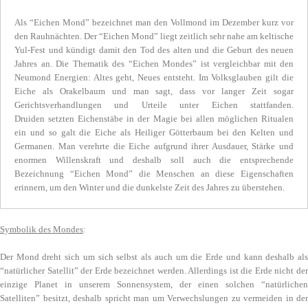
Als “Eichen Mond” bezeichnet man den Vollmond im Dezember kurz vor
den Rauhnächten. Der “Eichen Mond” liegt zeitlich sehr nahe am keltische
Yul-Fest und kündigt damit den Tod des alten und die Geburt des neuen
Jahres an. Die Thematik des “Eichen Mondes” ist vergleichbar mit den
Neumond Energien: Altes geht, Neues entsteht. Im Volksglauben gilt die
Eiche als Orakelbaum und man sagt, dass vor langer Zeit sogar
Gerichtsverhandlungen und Urteile unter Eichen stattfanden.
Druiden setzten Eichenstäbe in der Magie bei allen möglichen Ritualen
ein und so galt die Eiche als Heiliger Götterbaum bei den Kelten und
Germanen. Man verehrte die Eiche aufgrund ihrer Ausdauer, Stärke und
enormen Willenskraft und deshalb soll auch die entsprechende
Bezeichnung “Eichen Mond” die Menschen an diese Eigenschaften
erinnern, um den Winter und die dunkelste Zeit des Jahres zu überstehen.
Symbolik des Mondes
:
Der Mond dreht sich um sich selbst als auch um die Erde und kann deshalb als
“natürlicher Satellit” der Erde bezeichnet werden. Allerdings ist die Erde nicht der
einzige Planet in unserem Sonnensystem, der einen solchen “natürlichen
Satelliten” besitzt, deshalb spricht man um Verwechslungen zu vermeiden in der