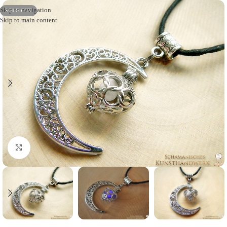
Skip to navigation
SOLD OUT
Skip to main content
Click to enlarge