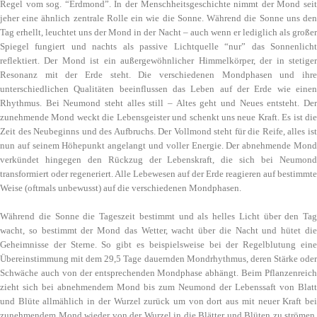
Regel vom sog. “Erdmond”. In der Menschheitsgeschichte nimmt der Mond seit
jeher eine ähnlich zentrale Rolle ein wie die Sonne. Während die Sonne uns den
Tag erhellt, leuchtet uns der Mond in der Nacht – auch wenn er lediglich als großer
Spiegel fungiert und nachts als passive Lichtquelle “nur” das Sonnenlicht
reflektiert. Der Mond ist ein außergewöhnlicher Himmelkörper, der in stetiger
Resonanz mit der Erde steht. Die verschiedenen Mondphasen und ihre
unterschiedlichen Qualitäten beeinflussen das Leben auf der Erde wie einen
Rhythmus. Bei Neumond steht alles still – Altes geht und Neues entsteht. Der
zunehmende Mond weckt die Lebensgeister und schenkt uns neue Kraft. Es ist die
Zeit des Neubeginns und des Aufbruchs. Der Vollmond steht für die Reife, alles ist
nun auf seinem Höhepunkt angelangt und voller Energie. Der abnehmende Mond
verkündet hingegen den Rückzug der Lebenskraft, die sich bei Neumond
transformiert oder regeneriert. Alle Lebewesen auf der Erde reagieren auf bestimmte
Weise (oftmals unbewusst) auf die verschiedenen Mondphasen.
Während die Sonne die Tageszeit bestimmt und als helles Licht über den Tag
wacht, so bestimmt der Mond das Wetter, wacht über die Nacht und hütet die
Geheimnisse der Sterne. So gibt es beispielsweise bei der Regelblutung eine
Übereinstimmung mit dem 29,5 Tage dauernden Mondrhythmus, deren Stärke oder
Schwäche auch von der entsprechenden Mondphase abhängt. Beim Pflanzenreich
zieht sich bei abnehmendem Mond bis zum Neumond der Lebenssaft von Blatt
und Blüte allmählich in der Wurzel zurück um von dort aus mit neuer Kraft bei
zunehmendem Mond wieder von der Wurzel in die Blätter und Blüten zu strömen,