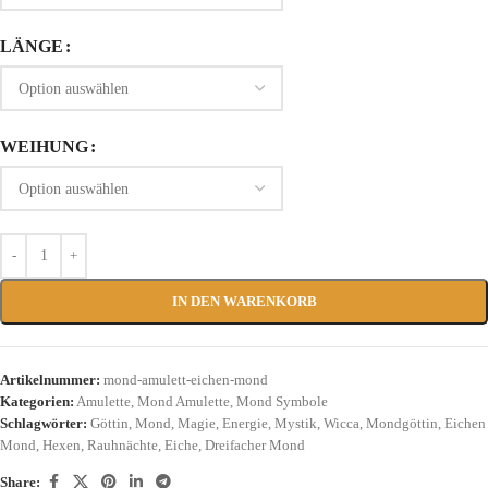
LÄNGE
WEIHUNG
IN DEN WARENKORB
Artikelnummer:
mond-amulett-eichen-mond
Kategorien:
Amulette
,
Mond Amulette
,
Mond Symbole
Schlagwörter:
Göttin
,
Mond
,
Magie
,
Energie
,
Mystik
,
Wicca
,
Mondgöttin
,
Eichen
Mond
,
Hexen
,
Rauhnächte
,
Eiche
,
Dreifacher Mond
Share: