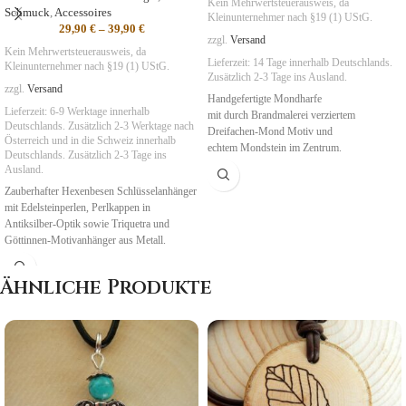
Kein Mehrwertsteuerausweis, da
Schmuck
,
Accessoires
Kleinunternehmer nach §19 (1) UStG.
29,90
€
–
39,90
€
zzgl.
Versand
Kein Mehrwertsteuerausweis, da
Lieferzeit:
14 Tage
innerhalb Deutschlands.
Kleinunternehmer nach §19 (1) UStG.
Zusätzlich 2-3 Tage ins Ausland.
zzgl.
Versand
Handgefertigte Mondharfe
Lieferzeit:
6-9 Werktage innerhalb
mit durch Brandmalerei verziertem
Deutschlands. Zusätzlich 2-3 Werktage nach
Dreifachen-Mond Motiv und
Österreich und in die Schweiz
innerhalb
echtem Mondstein im Zentrum.
Deutschlands. Zusätzlich 2-3 Tage ins
Ausland.
Symbolik
: Wunscherfüllung, Träume
Zauberhafter Hexenbesen Schlüsselanhänger
mit Edelsteinperlen, Perlkappen in
Antiksilber-Optik sowie Triquetra und
Göttinnen-Motivanhänger aus Metall.
Symbolik
:
Leben, Tod, Wiedergeburt
Ähnliche Produkte