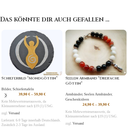
Das könnte dir auch gefallen …
Schieferbild “Mondgöttin”
Seelen Armband “Dreifache
Göttin”
Bilder
,
Schiefertafeln
39,90
€
–
59,90
€
Armbänder
,
Seelen Armbänder
,
Geschenkideen
Kein Mehrwertsteuerausweis, da
24,90
€
–
39,90
€
Kleinunternehmer nach §19 (1) UStG.
Kein Mehrwertsteuerausweis, da
zzgl.
Versand
Kleinunternehmer nach §19 (1) UStG.
Lieferzeit:
6-9 Tage
innerhalb Deutschlands.
zzgl.
Versand
Zusätzlich 2-3 Tage ins Ausland.