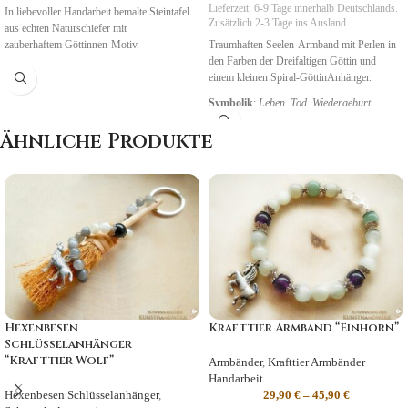
Lieferzeit:
6-9 Tage
innerhalb Deutschlands.
In liebevoller Handarbeit bemalte Steintafel
Zusätzlich 2-3 Tage ins Ausland.
aus echten Naturschiefer mit
zauberhaftem Göttinnen-Motiv.
Traumhaften Seelen-Armband mit Perlen in
den Farben der Dreifaltigen Göttin und
einem kleinen Spiral-GöttinAnhänger.
Symbolik
:
Leben, Tod, Wiedergeburt
Ähnliche Produkte
Hexenbesen
Krafttier Armband “Einhorn”
Schlüsselanhänger
“Krafttier Wolf”
Armbänder
,
Krafttier Armbänder
Handarbeit
Hexenbesen Schlüsselanhänger
,
29,90
€
–
45,90
€