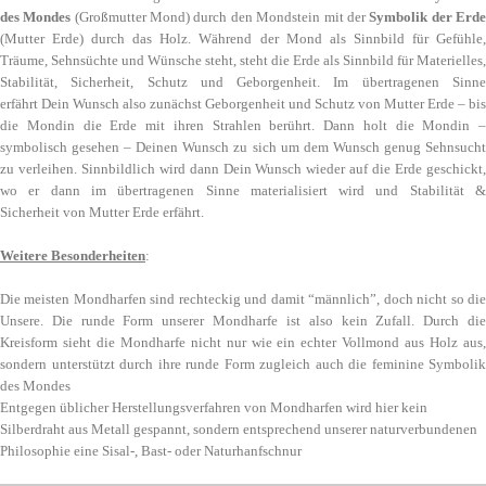
des Mondes
(Großmutter Mond) durch den Mondstein mit der
Symbolik der Erd
(Mutter Erde) durch das Holz. Während der Mond als Sinnbild für Gefühle,
Träume, Sehnsüchte und Wünsche steht, steht die Erde als Sinnbild für Materielles,
Stabilität, Sicherheit, Schutz und Geborgenheit. Im übertragenen Sinne
erfährt Dein Wunsch also zunächst Geborgenheit und Schutz von Mutter Erde – bis
die Mondin die Erde mit ihren Strahlen berührt. Dann holt die Mondin –
symbolisch gesehen – Deinen Wunsch zu sich um dem Wunsch genug Sehnsucht
zu verleihen. Sinnbildlich wird dann Dein Wunsch wieder auf die Erde geschickt,
wo er dann im übertragenen Sinne materialisiert wird und Stabilität &
Sicherheit von Mutter Erde erfährt.
Weitere Besonderheiten
:
Die meisten Mondharfen sind rechteckig und damit “männlich”, doch nicht so die
Unsere. Die runde Form unserer Mondharfe ist also kein Zufall. Durch die
Kreisform sieht die Mondharfe nicht nur wie ein echter Vollmond aus Holz aus,
sondern unterstützt durch ihre runde Form zugleich auch die feminine Symbolik
des Mondes
Entgegen üblicher Herstellungsverfahren von Mondharfen wird hier kein
Silberdraht aus Metall gespannt, sondern entsprechend unserer naturverbundenen
Philosophie eine Sisal-, Bast- oder Naturhanfschnur