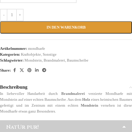
IN DEN WARENKORB
Artikelnummer:
mondharfe
Kategorien:
Kraftobjekte
,
Sonstige
Schlagwörter:
Mondstein
,
Brandmalerei
,
Baumscheibe
Share:
Beschreibung
In liebevoller Handarbeit durch
Brandmalerei
verzierte Mondharfe mi
Mondstein auf einer echten Baumscheibe. Aus dem
Holz
eines heimischen Baumes
gefertigt und im Zentrum mit einem echten
Mondstein
versehen ist dies
Mondharfe etwas ganz Besonderes.
NatUr pur!