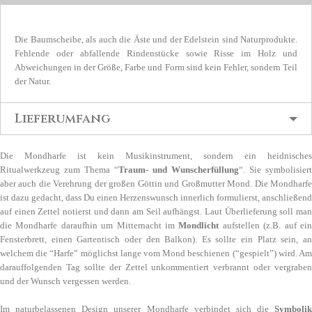
Die Baumscheibe, als auch die Äste und der Edelstein sind Naturprodukte.
Fehlende oder abfallende Rindenstücke sowie Risse im Holz und
Abweichungen in der Größe, Farbe und Form sind kein Fehler, sondern Teil
der Natur.
Lieferumfang
Die Mondharfe ist kein Musikinstrument, sondern ein heidnisches
Ritualwerkzeug zum Thema “
Traum- und
Wunscherfüllung
“. Sie symbolisiert
aber auch die Verehrung der großen Göttin und Großmutter Mond. Die Mondharfe
ist dazu gedacht, dass Du einen Herzenswunsch innerlich formulierst, anschließend
auf einen Zettel notierst und dann am Seil aufhängst. Laut Überlieferung soll man
die Mondharfe daraufhin um Mitternacht im
Mondlicht
aufstellen (z.B. auf ei
Fensterbrett, einen Gartentisch oder den Balkon). Es sollte ein Platz sein, an
welchem die “Harfe” möglichst lange vom Mond beschienen (“gespielt”) wird. Am
darauffolgenden Tag sollte der Zettel unkommentiert verbrannt oder vergraben
und der Wunsch vergessen werden.
Im naturbelassenen Design unserer Mondharfe verbindet sich die
Symbolik