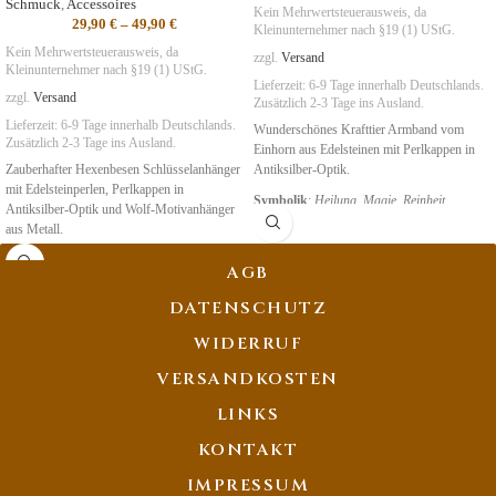
Schmuck
,
Accessoires
Kein Mehrwertsteuerausweis, da
29,90
€
–
49,90
€
Kleinunternehmer nach §19 (1) UStG.
Kein Mehrwertsteuerausweis, da
zzgl.
Versand
Kleinunternehmer nach §19 (1) UStG.
Lieferzeit:
6-9 Tage
innerhalb Deutschlands.
zzgl.
Versand
Zusätzlich 2-3 Tage ins Ausland.
Lieferzeit:
6-9 Tage
innerhalb Deutschlands.
Wunderschönes Krafttier Armband vom
Zusätzlich 2-3 Tage ins Ausland.
Einhorn aus Edelsteinen mit Perlkappen in
Zauberhafter Hexenbesen Schlüsselanhänger
Antiksilber-Optik.
mit Edelsteinperlen, Perlkappen in
Symbolik
:
Heilung, Magie, Reinheit
Antiksilber-Optik und Wolf-Motivanhänger
aus Metall.
Symbolik
:
Führung, Instinkt,
AGB
Gemeinschaft, Gerechtigkeit
DATENSCHUTZ
WIDERRUF
VERSANDKOSTEN
LINKS
KONTAKT
IMPRESSUM