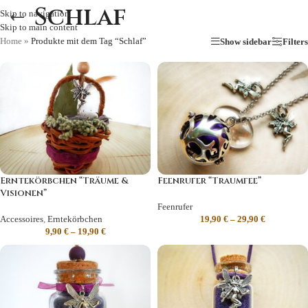
Schlaf
Skip to navigation
Skip to main content
Home
»
Produkte mit dem Tag “Schlaf”
Show sidebar
Filters
Erntekörbchen “Träume &
Feenrufer “Traumfee”
Visionen”
Feenrufer
Accessoires
,
Erntekörbchen
19,90
€
–
29,90
€
9,90
€
–
19,90
€