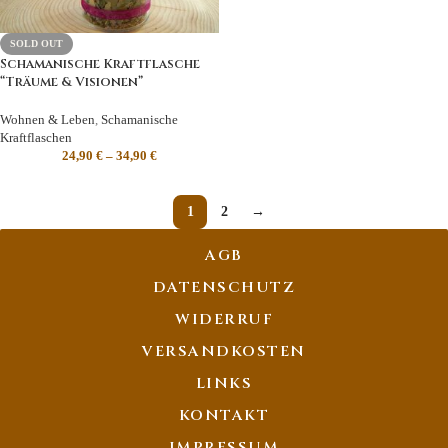
SOLD OUT
Schamanische Kraftflasche
“Träume & Visionen”
Wohnen & Leben
,
Schamanische
Kraftflaschen
24,90
€
–
34,90
€
1
2
→
AGB
DATENSCHUTZ
WIDERRUF
VERSANDKOSTEN
LINKS
KONTAKT
IMPRESSUM