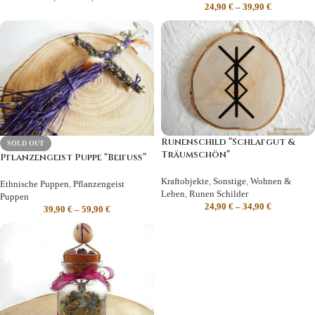
24,90
€
–
39,90
€
Runenschild “Schlafgut &
SOLD OUT
Träumschön”
Pflanzengeist Puppe “Beifuß”
Kraftobjekte
,
Sonstige
,
Wohnen &
Ethnische Puppen
,
Pflanzengeist
Leben
,
Runen Schilder
Puppen
24,90
€
–
34,90
€
39,90
€
–
59,90
€