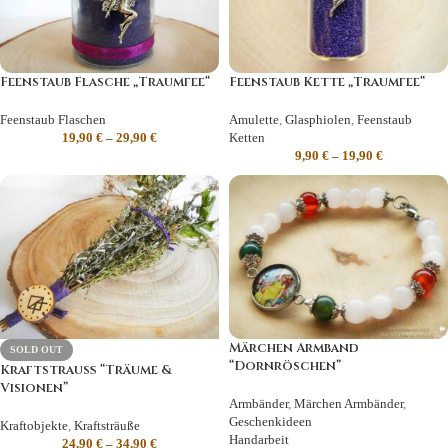
Feenstaub Flasche „Traumfee“
Feenstaub Kette „Traumfee“
Feenstaub Flaschen
Amulette
,
Glasphiolen
,
Feenstaub
19,90
€
–
29,90
€
Ketten
9,90
€
–
19,90
€
Märchen Armband
SOLD OUT
“Dornröschen”
Kraftstrauß “Träume &
Visionen”
Armbänder
,
Märchen Armbänder
,
Geschenkideen
Kraftobjekte
,
Kraftsträuße
Handarbeit
24,90
€
–
34,90
€