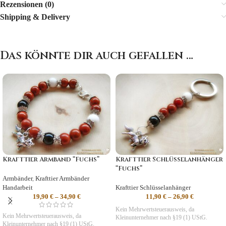
Rezensionen (0)
Shipping & Delivery
Das könnte dir auch gefallen …
Krafttier Armband “Fuchs”
Krafttier Schlüsselanhänger
“Fuchs”
Armbänder
,
Krafttier Armbänder
Handarbeit
Krafttier Schlüsselanhänger
19,90
€
–
34,90
€
11,90
€
–
26,90
€
Kein Mehrwertsteuerausweis, da
Kein Mehrwertsteuerausweis, da
Kleinunternehmer nach §19 (1) UStG.
Kleinunternehmer nach §19 (1) UStG.