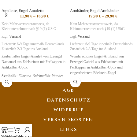
Amulette
,
Engel Amulette
Armbänder
,
Engel Armbänder
11,90
€
–
16,90
€
19,90
€
–
29,90
€
Kein Mehrwertsteuerausweis, da
Kein Mehrwertsteuerausweis, da
Kleinunternehmer nach §19 (1) UStG.
Kleinunternehmer nach §19 (1) UStG.
zzgl.
Versand
zzgl.
Versand
Lieferzeit:
6-9 Tage
innerhalb Deutschlands.
Lieferzeit:
6-9 Tage
innerhalb Deutschlands.
Zusätzlich 2-3 Tage ins Ausland.
Zusätzlich 2-3 Tage ins Ausland.
Zauberhaftes Engel-Amulett von Erzengel
Wunderschönes Engel-Armband von
Nathanael aus Edelsteinen mit Perlkappen in
Erzengel Gabriel aus Edelsteinen mit
Antiksilber-Optik.
Perlkappen in Antiksilber-Optik und
eingearbeitetem Edelstein-Engel.
Symbolik
:
Führung
,
Spiritualität
,
Wunder
Symbolik
:
Klarheit
,
Hoffnung, Visionen
AGB
DATENSCHUTZ
WIDERRUF
VERSANDKOSTEN
LINKS
Shop
Sidebar
Cart
My account