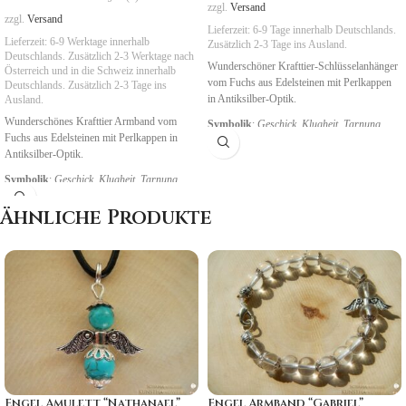
zzgl.
Versand
zzgl.
Versand
Lieferzeit:
6-9 Tage
innerhalb Deutschlands.
Lieferzeit:
6-9 Werktage innerhalb
Zusätzlich 2-3 Tage ins Ausland.
Deutschlands. Zusätzlich 2-3 Werktage nach
Wunderschöner Krafttier-Schlüsselanhänger
Österreich und in die Schweiz
innerhalb
vom Fuchs aus Edelsteinen mit Perlkappen
Deutschlands. Zusätzlich 2-3 Tage ins
in Antiksilber-Optik.
Ausland.
Wunderschönes Krafttier Armband vom
Symbolik
:
Geschick, Klugheit, Tarnung
Fuchs aus Edelsteinen mit Perlkappen in
Antiksilber-Optik.
Symbolik
:
Geschick,
Klugheit, Tarnung
Ähnliche Produkte
Engel Amulett “Nathanael”
Engel Armband “Gabriel”