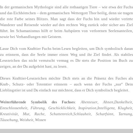
In der germanischen Mythologie sind alle rothaarigen Tiere – wie etwa der Fuchs
und das Eichhörnchen – dem germanischen Wettergott Thor heilig, denn sie tragen
die rote Farbe seines Blitzes. Man sagt dass der Fuchs hin und wieder verirrte
Wanderer und Reisende wieder auf den rechten Weg zurück oder sicher ans Ziel
führt. Im Schamanismus hilft er beim Aufspüren von verlorenen Seelenanteilen,
sowie bei Verhandlungen mit Geistern.
Lasse Dich vom Krafttier Fuchs beim Lesen begleiten, um Dich symbolisch daran
zu erinnern, dass die Seele immer einen Weg und ihr Ziel findet. Als stabiles
Lesezeichen das nicht verrutscht vermag es Dir stets die Position im Buch zu
zeigen, an der Du aufgehört hast, zu lesen.
Dieses Krafttier-Lesezeichen möchte Dich stets an die Präsenz des Fuches als
Kraft-, Schutz- oder Totemtier erinnern – auch wenn der Fuchs „nur“ Dein
Lieblingstier ist und Du einfach nur möchtest, dass er Dich symbolisch begleitet.
Weiterführende Symbolik des Fuchses
:
Abenteuer
,
Ahnen
,
Dunkelheit
,
Entschlossenheit
,
Führung
,
Geschicklichkeit
,
Inspiration
,
Intelligenz
,
Klugheit,
Kreativität
,
Mut
,
Rache
,
Schattenreich
,
Schlauheit, Scharfsinn, Tarnung
Täuschung, Weisheit, Wissen