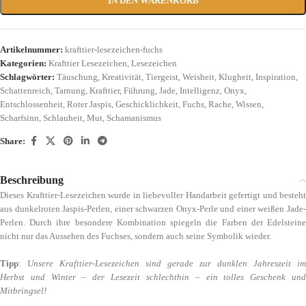
IN DEN WARENKORB
Artikelnummer:
krafttier-lesezeichen-fuchs
Kategorien:
Krafttier Lesezeichen
,
Lesezeichen
Schlagwörter:
Täuschung
,
Kreativität
,
Tiergeist
,
Weisheit
,
Klugheit
,
Inspiration
,
Schattenreich
,
Tarnung
,
Krafttier
,
Führung
,
Jade
,
Intelligenz
,
Onyx
,
Entschlossenheit
,
Roter Jaspis
,
Geschicklichkeit
,
Fuchs
,
Rache
,
Wissen
,
Scharfsinn
,
Schlauheit
,
Mut
,
Schamanismus
Share:
Beschreibung
Dieses Krafttier-Lesezeichen wurde in liebevoller Handarbeit gefertigt und besteht
aus dunkelroten Jaspis-Perlen, einer schwarzen Onyx-Perle und einer weißen Jade-
Perlen. Durch ihre besondere Kombination spiegeln die Farben der Edelsteine
nicht nur das Aussehen des Fuchses, sondern auch seine Symbolik wieder.
Tipp
:
Unsere Krafttier-Lesezeichen sind gerade zur dunklen Jahreszeit im
Herbst und Winter – der Lesezeit schlechthin – ein tolles Geschenk und
Mitbringsel!