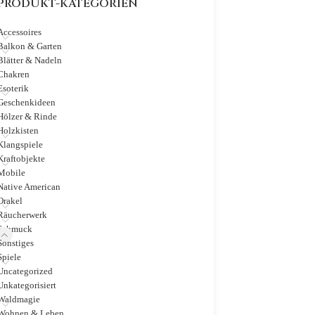
PRODUKT-KATEGORIEN
Accessoires
Balkon & Garten
Blätter & Nadeln
Chakren
Esoterik
Geschenkideen
Hölzer & Rinde
Holzkisten
Klangspiele
Kraftobjekte
Mobile
Native American
Orakel
Räucherwerk
Schmuck
Sonstiges
Spiele
Uncategorized
Unkategorisiert
Waldmagie
Wohnen & Leben