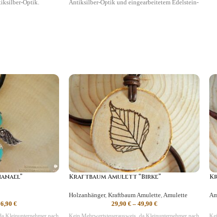
iksilber-Optik.
Antiksilber-Optik und eingearbeitetem Edelstein-
Engel.
ativität, Mut
Symbolik
:
Inspiration, Kreativität, Mut
anael”
Kraftbaum Amulett “Birke”
Kr
Holzanhänger
,
Kraftbaum Amulette
,
Amulette
Am
16,90
€
29,90
€
–
49,90
€
da Kleinunternehmer nach
Kein Mehrwertsteuerausweis, da Kleinunternehmer nach
Kei