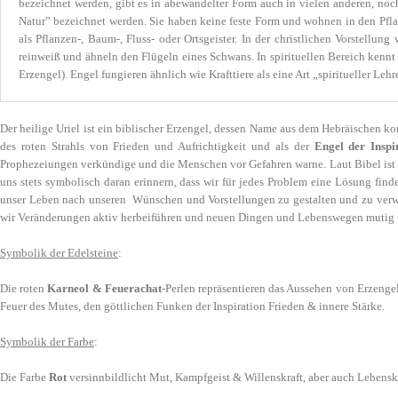
bezeichnet werden, gibt es in abewandelter Form auch in vielen anderen, noc
Natur” bezeichnet werden. Sie haben keine feste Form und wohnen in den Pfl
als Pflanzen-, Baum-, Fluss- oder Ortsgeister. In der christlichen Vorstellu
reinweiß und ähneln den Flügeln eines Schwans. In spirituellen Bereich kennt
Erzengel). Engel fungieren ähnlich wie Krafttiere als eine Art „spiritueller 
Der heilige Uriel ist ein biblischer Erzengel, dessen Name aus dem Hebräischen k
des roten Strahls von Frieden und Aufrichtigkeit und als der
Engel der Inspi
Prophezeiungen verkündige und die Menschen vor Gefahren warne. Laut Bibel ist e
uns stets symbolisch daran erinnern, dass wir für jedes Problem eine Lösung fin
unser Leben nach unseren Wünschen und Vorstellungen zu gestalten und zu verwir
wir Veränderungen aktiv herbeiführen und neuen Dingen und Lebenswegen mutig u
Symbolik der Edelsteine
:
Die roten
Karneol & Feuerachat
-Perlen repräsentieren das Aussehen von Erzenge
Feuer des Mutes, den göttlichen Funken der Inspiration Frieden & innere Stärke.
Symbolik der Farbe
:
Die Farbe
Rot
versinnbildlicht Mut, Kampfgeist & Willenskraft, aber auch Lebenskra