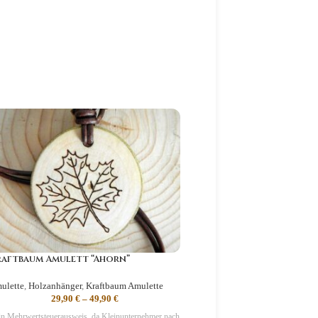
aftbaum Amulett “Ahorn”
Runen Amulett “Algiz”
ulette
,
Holzanhänger
,
Kraftbaum Amulette
Amulette
,
Holzanhänger
,
Runen
29,90
€
–
49,90
€
14,90
€
–
34,9
n Mehrwertsteuerausweis, da Kleinunternehmer nach
Kein Mehrwertsteuerausweis, da Kl