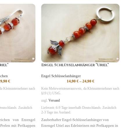
riel”
Engel Schlüsselanhänger “Uriel”
ichen
Engel Schlüsselanhänger
19,90
€
14,90
€
–
24,90
€
da Kleinunternehmer nach
Kein Mehrwertsteuerausweis, da Kleinunternehmer nach
§19 (1) UStG.
zzgl.
Versand
eutschlands. Zusätzlich
Lieferzeit:
6-9 Tage
innerhalb Deutschlands. Zusätzlich
2-3 Tage ins Ausland.
zeichen von Erzengel
Zauberhafter Engel-Schlüsselanhänger von
-Perlen mit Perlkappen
Erzengel Uriel aus Edelsteinen mit Perlkappen in