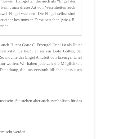
 “Devas” Halbgötter, die auch als “Engel der
s kennt man dieses Art von Wesenheiten auch
 zwei Flügel wachsen. Die Flügel selbst sind
er einer bestimmten Farbe bestehen (wie z.B.
erden.
auch “Licht Gottes”. Erzengel Uriel ist als Hüter
ativität. Es heißt er sei ein Bote Gottes, der
. So möchte das Engel Amulett von Erzengel Uriel
nur wollen. Wir haben jederzeit die Möglichkeit
atendrang, die uns versinnbildlichen, dass auch
sstsein. Sie stehen aber auch symbolisch für das
gemischt werden.