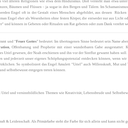
h viel älteren Religionen wie etwa dem Hinduismus. Dort versteht man etwa unter
anzen, Bäumen und Flüssen – ja sogar in den Bergen und Tälern. Im Schamanismu
ng werden Engel oft in der Gestalt eines Menschen abgebildet, aus dessen Rücken
 man Engel eher als Wesenheiten ohne festen Körper, die entweder nur aus Licht od
Lehrer“ und können in Gebeten oder Ritualen um Rat gebeten oder zum Dank verehrt w
ommt und “
Feuer Gottes
” bedeutet. Im übertragenen Sinne bedeutet sein Name aber 
ration
, Offenbarung und Prophetie mit einer wunderbaren Gabe ausgestattet: Kre
s Uriel gewesen, der Noah erschienen und ihn vor der Sintflut gewarnt haben soll
den und jederzeit unser eigenes Schöpfungspotenzial entdecken können, wenn wir 
klichen. So symbolisiert das Engel Amulett “Uriel” auch Willenskraft, Mut und T
nd selbstbewusst entgegen treten können.
l Uriel und versinnbildlichen Themen wie Kreativität, Lebensfreude und Selbstbewu
ft & Leidenschaft. Als Primärfarbe steht die Farbe für sich allein und kann nicht 