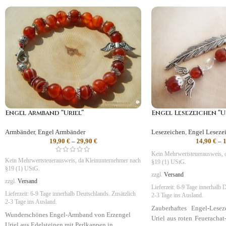
Engel Armband “Uriel”
Engel Lesezeichen “U
Armbänder
,
Engel Armbänder
Lesezeichen
,
Engel Leseze
19,90
€
–
29,90
€
14,90
€
–
Kein Mehrwertsteuerausweis, 
Kein Mehrwertsteuerausweis, da Kleinunternehmer nach
§19 (1) UStG.
§19 (1) UStG.
zzgl.
Versand
zzgl.
Versand
Lieferzeit:
6-9 Tage
innerhalb D
Lieferzeit:
6-9 Tage
innerhalb Deutschlands. Zusätzlich
2-3 Tage ins Ausland.
2-3 Tage ins Ausland.
Zauberhaftes Engel-Lese
Wunderschönes Engel-Armband von Erzengel
Uriel aus roten Feuerachat
Uriel aus Edelsteinen mit Perlkappen in