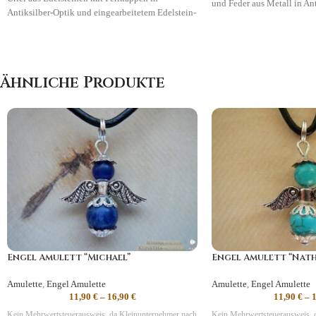
und Feder aus Metall in Ant
Antiksilber-Optik und eingearbeitetem Edelstein-
Symbolik
:
Inspiration, Kre
Engel.
Symbolik
:
Inspiration, Kreativität, Mut
Ähnliche Produkte
Engel Amulett “Michael”
Engel Amulett “Nath
Amulette
,
Engel Amulette
Amulette
,
Engel Amulette
11,90
€
–
16,90
€
11,90
€
–
Kein Mehrwertsteuerausweis, da Kleinunternehmer nach
Kein Mehrwertsteuerausweis, 