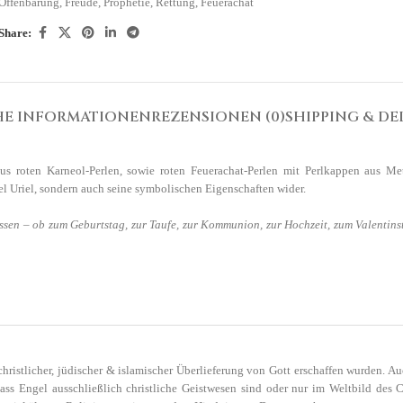
Offenbarung
,
Freude
,
Prophetie
,
Rettung
,
Feuerachat
Share:
HE INFORMATIONEN
REZENSIONEN (0)
SHIPPING & DE
aus roten Karneol-Perlen, sowie roten Feuerachat-Perlen mit Perlkappen aus Met
l Uriel, sondern auch seine symbolischen Eigenschaften wider.
ssen – ob zum Geburtstag, zur Taufe, zur Kommunion, zur Hochzeit, zum Valentin
hristlicher, jüdischer & islamischer Überlieferung von Gott erschaffen wurden. Au
dass Engel ausschließlich christliche Geistwesen sind oder nur im Weltbild des C