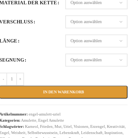
MATERIAL DER KETTE
VERSCHLUSS
LÄNGE
SEGNUNG
IN DEN WARENKORB
Artikelnummer:
engel-amulett-uriel
Kategorien:
Amulette
,
Engel Amulette
Schlagwörter:
Karneol
,
Frieden
,
Mut
,
Uriel
,
Visionen
,
Erzengel
,
Kreativität
,
Engel
,
Weisheit
,
Selbstbewusstsein
,
Lebenskraft
,
Leidenschaft
,
Inspiration
,