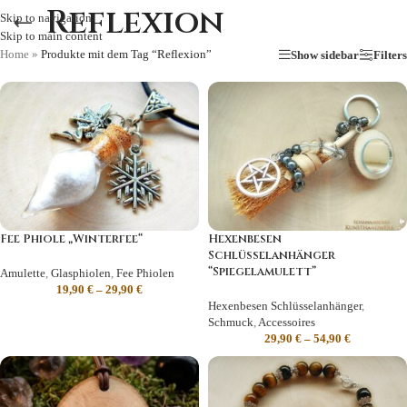
Reflexion
Skip to navigation
Skip to main content
Home
»
Produkte mit dem Tag “Reflexion”
Show sidebar
Filters
Fee Phiole „Winterfee“
Hexenbesen
Schlüsselanhänger
“Spiegelamulett”
Amulette
,
Glasphiolen
,
Fee Phiolen
19,90
€
–
29,90
€
Hexenbesen Schlüsselanhänger
,
Schmuck
,
Accessoires
29,90
€
–
54,90
€