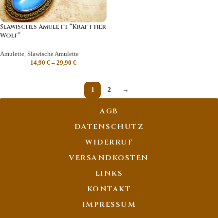
Slawisches Amulett “Krafttier
Wolf”
Amulette
,
Slawische Amulette
14,90
€
–
29,90
€
1
2
→
AGB
DATENSCHUTZ
WIDERRUF
VERSANDKOSTEN
LINKS
KONTAKT
IMPRESSUM