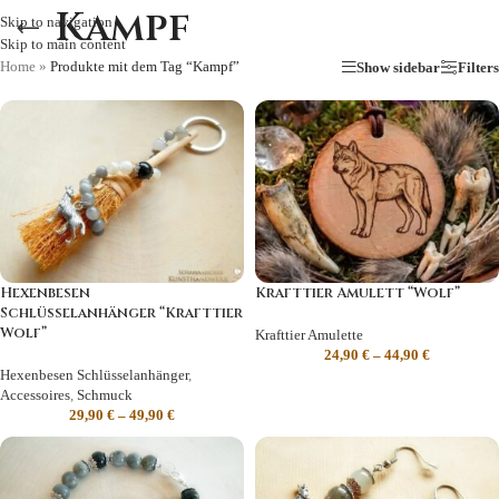
Kampf
Skip to navigation
Skip to main content
Home
»
Produkte mit dem Tag “Kampf”
Show sidebar
Filters
Hexenbesen
Krafttier Amulett “Wolf”
Schlüsselanhänger “Krafttier
Wolf”
Krafttier Amulette
24,90
€
–
44,90
€
Hexenbesen Schlüsselanhänger
,
Accessoires
,
Schmuck
29,90
€
–
49,90
€