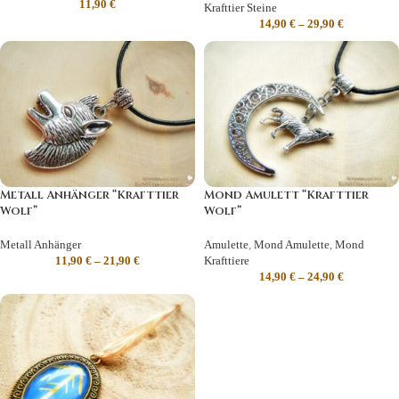
11,90
€
Krafttier Steine
14,90
€
–
29,90
€
Metall Anhänger “Krafttier
Mond Amulett “Krafttier
Wolf”
Wolf”
Metall Anhänger
Amulette
,
Mond Amulette
,
Mond
11,90
€
–
21,90
€
Krafttiere
14,90
€
–
24,90
€