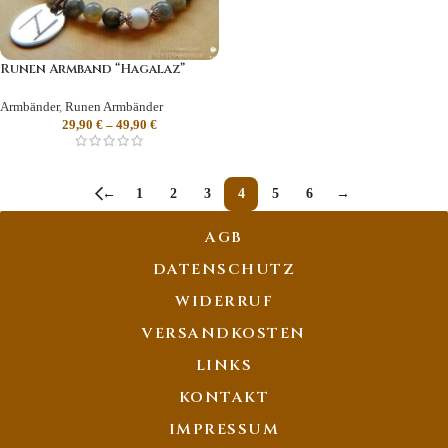
Runen Armband “Hagalaz”
Armbänder
,
Runen Armbänder
29,90
€
–
49,90
€
←
1
2
3
4
5
6
→
AGB
DATENSCHUTZ
WIDERRUF
VERSANDKOSTEN
LINKS
KONTAKT
IMPRESSUM