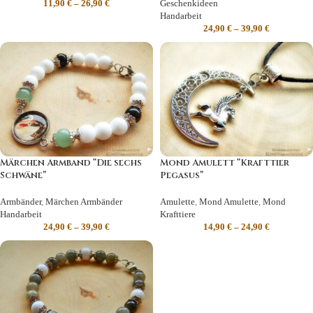
11,90
€
–
26,90
€
Geschenkideen
Handarbeit
24,90
€
–
39,90
€
Märchen Armband “Die sechs
Mond Amulett “Krafttier
Schwäne”
Pegasus”
Armbänder
,
Märchen Armbänder
Amulette
,
Mond Amulette
,
Mond
Handarbeit
Krafttiere
24,90
€
–
39,90
€
14,90
€
–
24,90
€