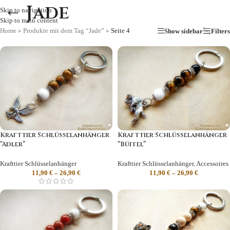
Jade
Skip to navigation
Skip to main content
Home
»
Produkte mit dem Tag “Jade”
»
Seite 4
Show sidebar
Filters
Krafttier Schlüsselanhänger
Krafttier Schlüsselanhänger
“Adler”
“Büffel”
Krafttier Schlüsselanhänger
Krafttier Schlüsselanhänger
,
Accessoires
11,90
€
–
26,90
€
11,90
€
–
26,90
€