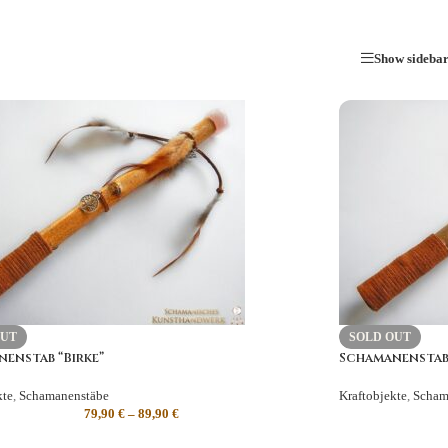
Show sideba
OUT
SOLD OUT
enstab “Birke”
Schamanenstab
kte
,
Schamanenstäbe
Kraftobjekte
,
Scham
79,90
€
–
89,90
€