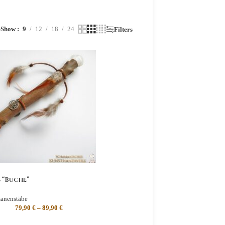
Show
9
12
18
24
r
Filters
 “Buche”
anenstäbe
79,90
€
–
89,90
€