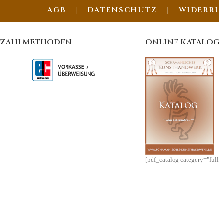
AGB
DATENSCHUTZ
WIDERR
ZAHLMETHODEN
ONLINE KATALO
[pdf_catalog category="ful