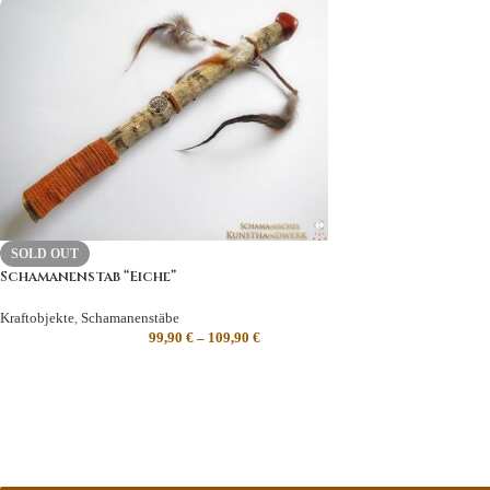
SOLD OUT
Schamanenstab “Eiche”
Kraftobjekte
,
Schamanenstäbe
99,90
€
–
109,90
€