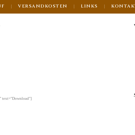
UF
VERSANDKOSTEN
LINKS
KONTAK
G
l" text="Download"]