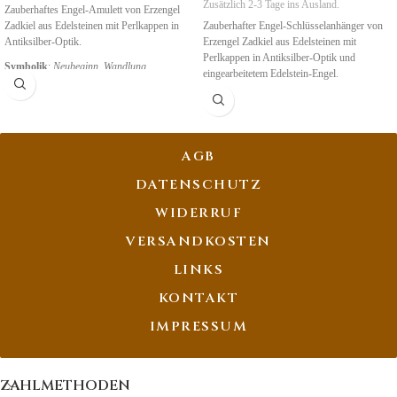
Zusätzlich 2-3 Tage ins Ausland.
Zauberhaftes Engel-Amulett von Erzengel
Zadkiel aus Edelsteinen mit Perlkappen in
Zauberhafter Engel-Schlüsselanhänger von
Antiksilber-Optik.
Erzengel Zadkiel aus Edelsteinen mit
Perlkappen in Antiksilber-Optik und
Symbolik
:
Neubeginn, Wandlung,
eingearbeitetem Edelstein-Engel.
Transformation
Symbolik
:
Neubeginn, Wandlung,
Transformation
AGB
DATENSCHUTZ
WIDERRUF
VERSANDKOSTEN
LINKS
KONTAKT
IMPRESSUM
ZAHLMETHODEN