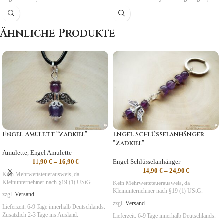
Organzabeutel und Karte).
Geburtszeit: 23.08. bis 22.09.
Ähnliche Produkte
Engel Amulett “Zadkiel”
Engel Schlüsselanhänger
“Zadkiel”
Amulette
,
Engel Amulette
11,90
€
–
16,90
€
Engel Schlüsselanhänger
14,90
€
–
24,90
€
Kein Mehrwertsteuerausweis, da
Kleinunternehmer nach §19 (1) UStG.
Kein Mehrwertsteuerausweis, da
Kleinunternehmer nach §19 (1) UStG.
zzgl.
Versand
zzgl.
Versand
Lieferzeit:
6-9 Tage
innerhalb Deutschlands.
Zusätzlich 2-3 Tage ins Ausland.
Lieferzeit:
6-9 Tage
innerhalb Deutschlands.