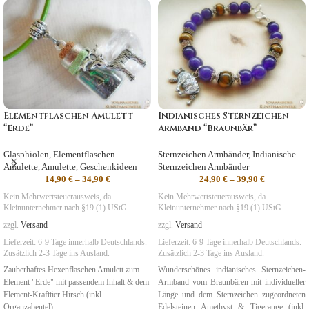
Elementflaschen Amulett
Indianisches Sternzeichen
“Erde”
Armband “Braunbär”
Glasphiolen
,
Elementflaschen
Sternzeichen Armbänder
,
Indianische
Amulette
,
Amulette
,
Geschenkideen
Sternzeichen Armbänder
14,90
€
–
34,90
€
24,90
€
–
39,90
€
Kein Mehrwertsteuerausweis, da
Kein Mehrwertsteuerausweis, da
Kleinunternehmer nach §19 (1) UStG.
Kleinunternehmer nach §19 (1) UStG.
zzgl.
Versand
zzgl.
Versand
Lieferzeit:
6-9 Tage
innerhalb Deutschlands.
Lieferzeit:
6-9 Tage
innerhalb Deutschlands.
Zusätzlich 2-3 Tage ins Ausland.
Zusätzlich 2-3 Tage ins Ausland.
Zauberhaftes Hexenflaschen Amulett zum
Wunderschönes indianisches Sternzeichen-
Element "Erde" mit passendem Inhalt & dem
Armband vom Braunbären mit individueller
Element-Krafttier Hirsch (inkl.
Länge und dem Sternzeichen zugeordneten
Organzabeutel).
Edelsteinen Amethyst & Tigerauge (inkl.