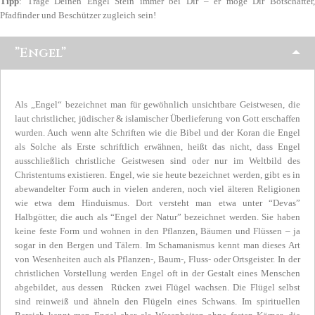
Tipp
: Trage Deinen Engel Stein immer bei Dir – er möge Dir Botschafter,
Pfadfinder und Beschützer zugleich sein!
”Engel”
Als „Engel“ bezeichnet man für gewöhnlich unsichtbare Geistwesen, die
laut christlicher, jüdischer & islamischer Überlieferung von Gott erschaffen
wurden. Auch wenn alte Schriften wie die Bibel und der Koran die Engel
als Solche als Erste schriftlich erwähnen, heißt das nicht, dass Engel
ausschließlich christliche Geistwesen sind oder nur im Weltbild des
Christentums existieren. Engel, wie sie heute bezeichnet werden, gibt es in
abewandelter Form auch in vielen anderen, noch viel älteren Religionen
wie etwa dem Hinduismus. Dort versteht man etwa unter “Devas”
Halbgötter, die auch als “Engel der Natur” bezeichnet werden. Sie haben
keine feste Form und wohnen in den Pflanzen, Bäumen und Flüssen – ja
sogar in den Bergen und Tälern. Im Schamanismus kennt man dieses Art
von Wesenheiten auch als Pflanzen-, Baum-, Fluss- oder Ortsgeister. In der
christlichen Vorstellung werden Engel oft in der Gestalt eines Menschen
abgebildet, aus dessen Rücken zwei Flügel wachsen. Die Flügel selbst
sind reinweiß und ähneln den Flügeln eines Schwans. Im spirituellen