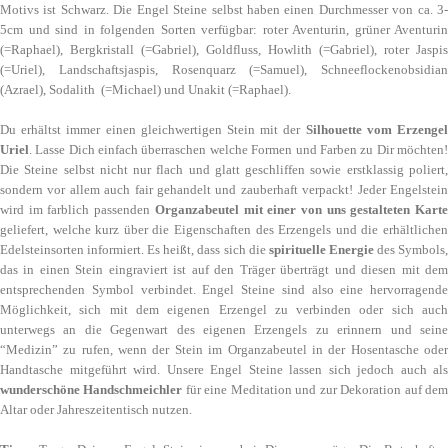
Motivs ist Schwarz. Die Engel Steine selbst haben einen Durchmesser von ca. 3-
5cm und sind in folgenden Sorten verfügbar: roter Aventurin, grüner Aventurin
(=Raphael), Bergkristall (=Gabriel), Goldfluss, Howlith (=Gabriel), roter Jaspis
(=Uriel), Landschaftsjaspis, Rosenquarz (=Samuel), Schneeflockenobsidian
(Azrael), Sodalith (=Michael) und Unakit (=Raphael).
Du erhältst immer einen gleichwertigen Stein mit der
Silhouette vom Erzenge
Uriel
. Lasse Dich einfach überraschen welche Formen und Farben zu Dir möchten!
Die Steine selbst nicht nur flach und glatt geschliffen sowie erstklassig poliert,
sondern vor allem auch fair gehandelt und zauberhaft verpackt! Jeder Engelstein
wird im farblich passenden
Organzabeutel mit einer von uns gestalteten Kart
geliefert, welche kurz über die Eigenschaften des Erzengels und die erhältlichen
Edelsteinsorten informiert. Es heißt, dass sich die
spirituelle Energie
des Symbols
das in einen Stein eingraviert ist auf den Träger überträgt und diesen mit dem
entsprechenden Symbol verbindet. Engel Steine sind also eine hervorragende
Möglichkeit, sich mit dem eigenen Erzengel zu verbinden oder sich auch
unterwegs an die Gegenwart des eigenen Erzengels zu erinnern und seine
“Medizin” zu rufen, wenn der Stein im Organzabeutel in der Hosentasche oder
Handtasche mitgeführt wird. Unsere Engel Steine lassen sich jedoch auch als
wunderschöne Handschmeichler
für eine Meditation und zur Dekoration auf de
Altar oder Jahreszeitentisch nutzen.