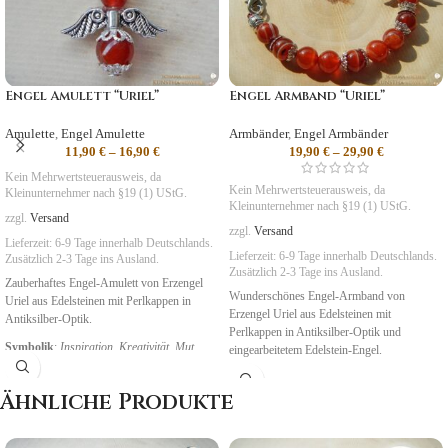
Engel Amulett “Uriel”
Engel Armband “Uriel”
Amulette
,
Engel Amulette
Armbänder
,
Engel Armbänder
11,90
€
–
16,90
€
19,90
€
–
29,90
€
Kein Mehrwertsteuerausweis, da
Kein Mehrwertsteuerausweis, da
Kleinunternehmer nach §19 (1) UStG.
Kleinunternehmer nach §19 (1) UStG.
zzgl.
Versand
zzgl.
Versand
Lieferzeit:
6-9 Tage
innerhalb Deutschlands.
Lieferzeit:
6-9 Tage
innerhalb Deutschlands.
Zusätzlich 2-3 Tage ins Ausland.
Zusätzlich 2-3 Tage ins Ausland.
Zauberhaftes Engel-Amulett von Erzengel
Wunderschönes Engel-Armband von
Uriel aus Edelsteinen mit Perlkappen in
Erzengel Uriel aus Edelsteinen mit
Antiksilber-Optik.
Perlkappen in Antiksilber-Optik und
Symbolik
:
Inspiration, Kreativität, Mut
eingearbeitetem Edelstein-Engel.
Symbolik
:
Inspiration, Kreativität, Mut
Ähnliche Produkte