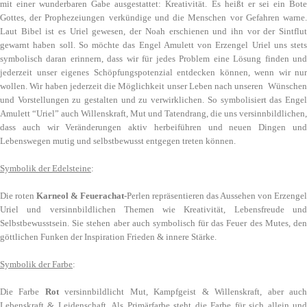
mit einer wunderbaren Gabe ausgestattet: Kreativität. Es heißt er sei ein Bote
Gottes, der Prophezeiungen verkündige und die Menschen vor Gefahren warne.
Laut Bibel ist es Uriel gewesen, der Noah erschienen und ihn vor der Sintflut
gewarnt haben soll. So möchte das Engel Amulett von Erzengel Uriel uns stets
symbolisch daran erinnern, dass wir für jedes Problem eine Lösung finden und
jederzeit unser eigenes Schöpfungspotenzial entdecken können, wenn wir nur
wollen. Wir haben jederzeit die Möglichkeit unser Leben nach unseren Wünschen
und Vorstellungen zu gestalten und zu verwirklichen. So symbolisiert das Engel
Amulett “Uriel” auch Willenskraft, Mut und Tatendrang, die uns versinnbildlichen,
dass auch wir Veränderungen aktiv herbeiführen und neuen Dingen und
Lebenswegen mutig und selbstbewusst entgegen treten können.
Symbolik der Edelsteine
:
Die roten
Karneol & Feuerachat
-Perlen repräsentieren das Aussehen von Erzengel
Uriel und versinnbildlichen Themen wie Kreativität, Lebensfreude und
Selbstbewusstsein. Sie stehen aber auch symbolisch für das Feuer des Mutes, den
göttlichen Funken der Inspiration Frieden & innere Stärke.
Symbolik der Farbe
:
Die Farbe
Rot
versinnbildlicht Mut, Kampfgeist & Willenskraft, aber auc
Lebenskraft & Leidenschaft. Als Primärfarbe steht die Farbe für sich allein und