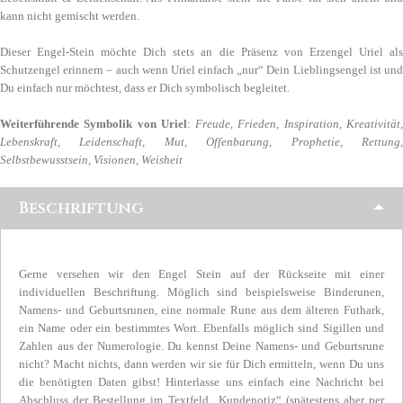
kann nicht gemischt werden.
Dieser Engel-Stein möchte Dich stets an die Präsenz von Erzengel Uriel als
Schutzengel erinnern – auch wenn Uriel einfach „nur“ Dein Lieblingsengel ist und
Du einfach nur möchtest, dass er Dich symbolisch begleitet.
Weiterführende Symbolik von Uriel
:
Freude
,
Frieden
,
Inspiration, Kreativität
Lebenskraft, Leidenschaft, Mut, Offenbarung, Prophetie, Rettung,
Selbstbewusstsein, Visionen, Weisheit
Beschriftung
Gerne versehen wir den Engel Stein auf der Rückseite mit einer
individuellen Beschriftung. Möglich sind beispielsweise Binderunen,
Namens- und Geburtsrunen, eine normale Rune aus dem älteren Futhark,
ein Name oder ein bestimmtes Wort. Ebenfalls möglich sind Sigillen und
Zahlen aus der Numerologie. Du kennst Deine Namens- und Geburtsrune
nicht? Macht nichts, dann werden wir sie für Dich ermitteln, wenn Du uns
die benötigten Daten gibst! Hinterlasse uns einfach eine Nachricht bei
Abschluss der Bestellung im Textfeld „Kundenotiz“ (spätestens aber per