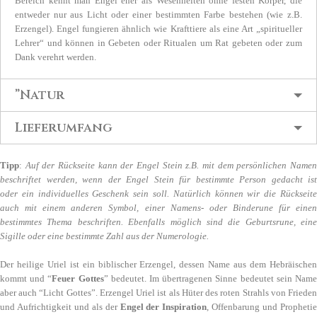
Bereich kennt man Engel eher als Wesenheiten ohne festen Körper, die
entweder nur aus Licht oder einer bestimmten Farbe bestehen (wie z.B.
Erzengel). Engel fungieren ähnlich wie Krafttiere als eine Art „spiritueller
Lehrer“ und können in Gebeten oder Ritualen um Rat gebeten oder zum
Dank verehrt werden.
”Natur
Lieferumfang
Tipp
:
Auf der Rückseite kann der Engel Stein z.B. mit dem persönlichen Name
beschriftet werden, wenn der Engel Stein für bestimmte Person gedacht ist
oder ein individuelles Geschenk sein soll. Natürlich können wir die Rückseite
auch mit einem anderen Symbol, einer Namens- oder Binderune für einen
bestimmtes Thema beschriften. Ebenfalls möglich sind die Geburtsrune, eine
Sigille oder eine bestimmte Zahl aus der Numerologie.
Der heilige Uriel ist ein biblischer Erzengel, dessen Name aus dem Hebräischen
kommt und “
Feuer Gottes
” bedeutet. Im übertragenen Sinne bedeutet sein Nam
aber auch “Licht Gottes”. Erzengel Uriel ist als Hüter des roten Strahls von Frieden
und Aufrichtigkeit und als der
Engel der Inspiration
, Offenbarung und Propheti