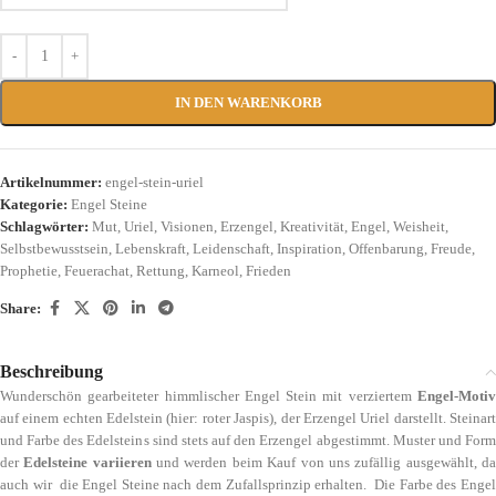
IN DEN WARENKORB
Artikelnummer:
engel-stein-uriel
Kategorie:
Engel Steine
Schlagwörter:
Mut
,
Uriel
,
Visionen
,
Erzengel
,
Kreativität
,
Engel
,
Weisheit
,
Selbstbewusstsein
,
Lebenskraft
,
Leidenschaft
,
Inspiration
,
Offenbarung
,
Freude
,
Prophetie
,
Feuerachat
,
Rettung
,
Karneol
,
Frieden
Share:
Beschreibung
Wunderschön gearbeiteter himmlischer Engel Stein mit verziertem
Engel-Motiv
auf einem echten Edelstein (hier: roter Jaspis), der Erzengel Uriel darstellt. Steinart
und Farbe des Edelsteins sind stets auf den Erzengel abgestimmt. Muster und Form
der
Edelsteine variieren
und werden beim Kauf von uns zufällig ausgewählt, d
auch wir die Engel Steine nach dem Zufallsprinzip erhalten. Die Farbe des Engel