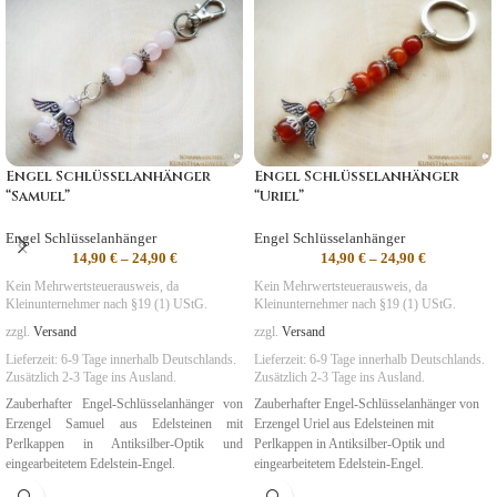
Engel Schlüsselanhänger
Engel Schlüsselanhänger
“Samuel”
“Uriel”
Engel Schlüsselanhänger
Engel Schlüsselanhänger
14,90
€
–
24,90
€
14,90
€
–
24,90
€
Kein Mehrwertsteuerausweis, da
Kein Mehrwertsteuerausweis, da
Kleinunternehmer nach §19 (1) UStG.
Kleinunternehmer nach §19 (1) UStG.
zzgl.
Versand
zzgl.
Versand
Lieferzeit:
6-9 Tage
innerhalb Deutschlands.
Lieferzeit:
6-9 Tage
innerhalb Deutschlands.
Zusätzlich 2-3 Tage ins Ausland.
Zusätzlich 2-3 Tage ins Ausland.
Zauberhafter Engel-Schlüsselanhänger von
Zauberhafter Engel-Schlüsselanhänger von
Erzengel Samuel aus Edelsteinen mit
Erzengel Uriel aus Edelsteinen mit
Perlkappen in Antiksilber-Optik und
Perlkappen in Antiksilber-Optik und
eingearbeitetem Edelstein-Engel.
eingearbeitetem Edelstein-Engel.
Symbolik
:
Harmonie, Liebe, Mitgefühl
Symbolik
:
Inspiration, Kreativität, Mut