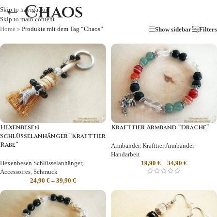
Chaos
Skip to navigation
Skip to main content
Home
»
Produkte mit dem Tag “Chaos”
Show sidebar
Filters
Hexenbesen
Krafttier Armband “Drache”
Schlüsselanhänger “Krafttier
Rabe”
Armbänder
,
Krafttier Armbänder
Handarbeit
Hexenbesen Schlüsselanhänger
,
19,90
€
–
34,90
€
Accessoires
,
Schmuck
24,90
€
–
39,90
€