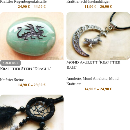
Krafttier Regenbogenkristalle
Krafttier Schlüsselanhänger
24,90
€
–
44,90
€
11,90
€
–
26,90
€
Mond Amulett “Krafttier
SOLD OUT
Rabe”
Krafttier Stein “Drache”
Amulette
,
Mond Amulette
,
Mond
Krafttier Steine
Krafttiere
14,90
€
–
29,90
€
14,90
€
–
24,90
€