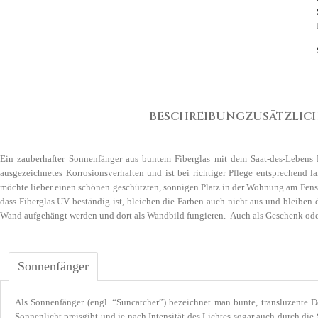
BESCHREIBUNG
ZUSÄTZLIC
Ein zauberhafter Sonnenfänger aus buntem Fiberglas mit dem Saat-des-Lebens M
ausgezeichnetes Korrosionsverhalten und ist bei richtiger Pflege entsprechend 
möchte lieber einen schönen geschützten, sonnigen Platz in der Wohnung am Fenste
dass Fiberglas UV beständig ist, bleichen die Farben auch nicht aus und bleiben
Wand aufgehängt werden und dort als Wandbild fungieren. Auch als Geschenk oder 
Sonnenfänger
Als Sonnenfänger (engl. “Suncatcher”) bezeichnet man bunte, transluzente De
Sonnenlicht preisgibt und je nach Intensität des Lichtes sogar auch durch di