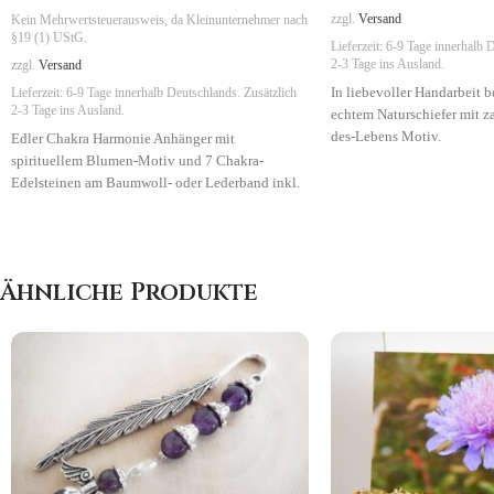
zzgl.
Versand
Kein Mehrwertsteuerausweis, da Kleinunternehmer nach
§19 (1) UStG.
Lieferzeit:
6-9 Tage
innerhalb D
2-3 Tage ins Ausland.
zzgl.
Versand
In liebevoller Handarbeit b
Lieferzeit:
6-9 Tage
innerhalb Deutschlands. Zusätzlich
2-3 Tage ins Ausland.
echtem Naturschiefer mit 
des-Lebens Motiv.
Edler Chakra Harmonie Anhänger mit
spirituellem Blumen-Motiv und 7 Chakra-
Edelsteinen am Baumwoll- oder Lederband inkl.
Organzabeutel.
Symbolik
: Lebenskraft, Harmonie
Ähnliche Produkte