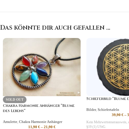
Das könnte dir auch gefallen …
Schieferbild “Blume 
SOLD OUT
Chakra Harmonie Anhänger “Blume
Bilder
,
Schiefertafeln
des Lebens”
39,90
€
–
Amulette
,
Chakra Harmonie Anhänger
Kein Mehrwertsteuerausweis, 
11,90
€
–
21,90
€
§19 (1) UStG.