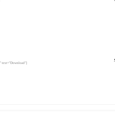
G
l" text="Download"]