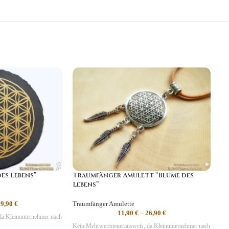
des Lebens”
Traumfänger Amulett “Blume des
Lebens”
59,90
€
Traumfänger Amulette
11,90
€
–
26,90
€
da Kleinunternehmer nach
Kein Mehrwertsteuerausweis, da Kleinunternehmer nach