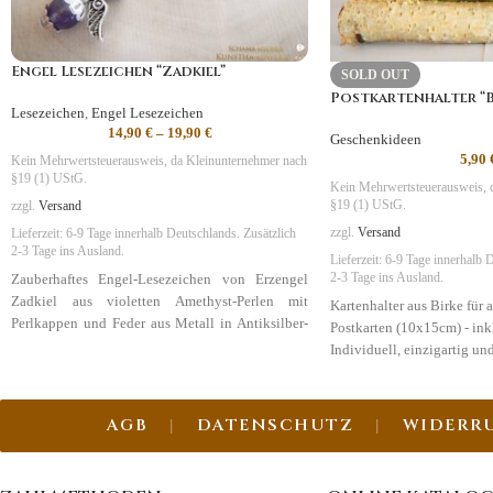
Engel Lesezeichen “Zadkiel”
SOLD OUT
Postkartenhalter “B
Lesezeichen
,
Engel Lesezeichen
14,90
€
–
19,90
€
Geschenkideen
5,90
Kein Mehrwertsteuerausweis, da Kleinunternehmer nach
§19 (1) UStG.
Kein Mehrwertsteuerausweis, 
§19 (1) UStG.
zzgl.
Versand
zzgl.
Versand
Lieferzeit:
6-9 Tage
innerhalb Deutschlands. Zusätzlich
2-3 Tage ins Ausland.
Lieferzeit:
6-9 Tage
innerhalb D
Zauberhaftes Engel-Lesezeichen von Erzengel
2-3 Tage ins Ausland.
Zadkiel aus violetten Amethyst-Perlen mit
Kartenhalter aus Birke für 
Perlkappen und Feder aus Metall in Antiksilber-
Postkarten (10x15cm) - ink
Optik.
Individuell, einzigartig und
Symbolik
:
Neubeginn, Wandlung
AGB
DATENSCHUTZ
WIDERR