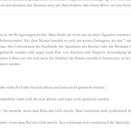
ich und möchten ihre Besitzer stets mit ihren Farben oder ihrem Motiv an eine bes
er in der Religionsgeschichte. Man findet sie nicht nur im alten Ägypten sondern 
d Schutzsymbol. Bei dem Muster handelt es sich um nichts Geringeres als um 7 in
as, den Lebensbaum der Kabbalah, die Quadratur des Kreises oder die Merkaba bei
 gebracht wurden und sogar beim Bau von Kirchen und Tempeln Anwendung fan
en Lebens (so wie sich auch die Strahlen der Sonne unendlich fortsetzen). In de
nutzt werden.
arbe steht die Farbe für sich allein und kann nicht gemischt werden.
imärfarbe steht Gelb für sich alleine und kann nicht gemischt werden.
 Sie entsteht, wenn man Blau mit Gelb mischt. Blau wiederum steht symbolisch für
teht, wenn man Rot mit Gelb mischt. Rot wiederum steht symbolisch für Aktivität, 