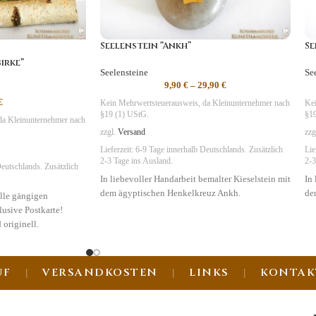
Seelenstein “Ankh”
Se
irke”
Seelensteine
Se
9,90
€
–
29,90
€
€
Kein Mehrwertsteuerausweis, da Kleinunternehmer nach
Kei
§19 (1) UStG.
§19
da Kleinunternehmer nach
zzgl.
Versand
zzg
Lieferzeit:
6-9 Tage
innerhalb Deutschlands. Zusätzlich
Lie
2-3 Tage ins Ausland.
2-3
eutschlands. Zusätzlich
In liebevoller Handarbeit bemalter Kieselstein mit
In
dem ägyptischen Henkelkreuz Ankh.
de
alle gängigen
lusive Postkarte!
 originell.
UF
VERSANDKOSTEN
LINKS
KONTAK