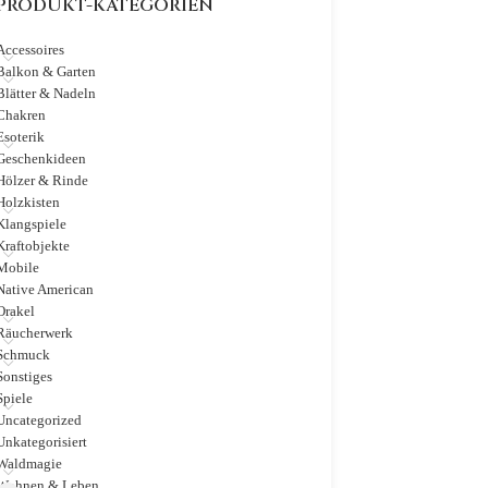
PRODUKT-KATEGORIEN
Accessoires
Balkon & Garten
Blätter & Nadeln
Chakren
Esoterik
Geschenkideen
Hölzer & Rinde
Holzkisten
Klangspiele
Kraftobjekte
Mobile
Native American
Orakel
Räucherwerk
Schmuck
Sonstiges
Spiele
Uncategorized
Unkategorisiert
Waldmagie
Wohnen & Leben