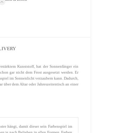
LIVERY
rstärktem Kunststoff, hat der Sonnenfänger ein
schon gar nicht dem Frost ausgesetzt werden. Er
enspiel im Sonnenlicht verzaubern kann. Dadurch,
r über dem Altar oder Jahreszeitentisch an einer
ter hängt, damit dieser sein Farbenspiel im
hen je nach Belieben in allen Formen, Farben