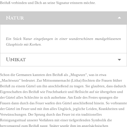
Beifuß verbinden und Dich an seine Signatur erinnern möchte.
Natur
Ein Stück Natur eingefangen in einer wunderschönen mundgeblasenen
Glasphiole mit Korken.
Unikat
Schon die Germanen kannten den Beifuß als „Mugwurz“, was in etwa
„Machtwurz“ bedeutet. Zur Mittsommernacht (Litha) flochten die Frauen früher
Beifuß zu einem Gürtel um ihn anschließend zu tragen. Sie glaubten, dass dadurch
Eigenschaften des Beifuß wie Fruchtbarkeit und Hellsicht auf sie übergehen und
der Gürtel alles Schlechte in sich aufnehme. Am Ende des Festes sprangen die
Frauen dann durch das Feuer warfen den Gürtel anschließend hinein. So verbrannte
der Gürtel im Feuer und mit ihm alles Unglück, jegliche Leiden, Krankheiten und
Verwünschungen. Der Sprung durch das Feuer ist ein traditionelles
Reinigungsritual unserer Vorfahren mit einer tiefgreifenden Symbolik die
hervorragend zum Beifuß passt. Später wurde ihm im angelsächsischen