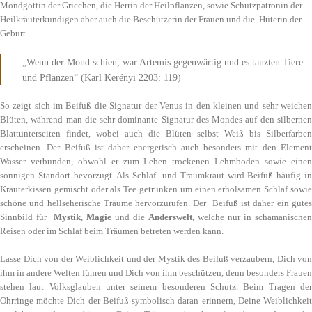
Mondgöttin der Griechen, die Herrin der Heilpflanzen, sowie Schutzpatronin der
Heilkräuterkundigen aber auch die Beschützerin der Frauen und die Hüterin der
Geburt.
„Wenn der Mond schien, war Artemis gegenwärtig und es tanzten Tiere
und Pflanzen“ (Karl Kerényi 2203: 119)
So zeigt sich im Beifuß die Signatur der Venus in den kleinen und sehr weichen
Blüten, während man die sehr dominante Signatur des Mondes auf den silbernen
Blattunterseiten findet, wobei auch die Blüten selbst Weiß bis Silberfarben
erscheinen. Der Beifuß ist daher energetisch auch besonders mit den Element
Wasser verbunden, obwohl er zum Leben trockenen Lehmboden sowie einen
sonnigen Standort bevorzugt. Als Schlaf- und Traumkraut wird Beifuß häufig in
Kräuterkissen gemischt oder als Tee getrunken um einen erholsamen Schlaf sowie
schöne und hellseherische Träume hervorzurufen. Der Beifuß ist daher ein gutes
Sinnbild für
Mystik
,
Magie
und die
Anderswelt
, welche nur in schamanischen
Reisen oder im Schlaf beim Träumen betreten werden kann.
Lasse Dich von der Weiblichkeit und der Mystik des Beifuß verzaubern, Dich von
ihm in andere Welten führen und Dich von ihm beschützen, denn besonders Frauen
stehen laut Volksglauben unter seinem besonderen Schutz. Beim Tragen der
Ohrringe möchte Dich der Beifuß symbolisch daran erinnern, Deine Weiblichkeit