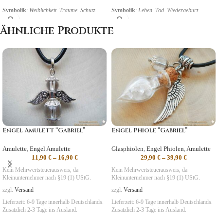
Symbolik
:
Weiblichkeit, Träume, Schutz
Symbolik
:
Leben, Tod, Wiedergeburt
Ähnliche Produkte
Engel Amulett “Gabriel”
Engel Phiole “Gabriel”
Amulette
,
Engel Amulette
Glasphiolen
,
Engel Phiolen
,
Amulette
11,90
€
–
16,90
€
29,90
€
–
39,90
€
Kein Mehrwertsteuerausweis, da
Kein Mehrwertsteuerausweis, da
Kleinunternehmer nach §19 (1) UStG.
Kleinunternehmer nach §19 (1) UStG.
zzgl.
Versand
zzgl.
Versand
Lieferzeit:
6-9 Tage
innerhalb Deutschlands.
Lieferzeit:
6-9 Tage
innerhalb Deutschlands.
Zusätzlich 2-3 Tage ins Ausland.
Zusätzlich 2-3 Tage ins Ausland.