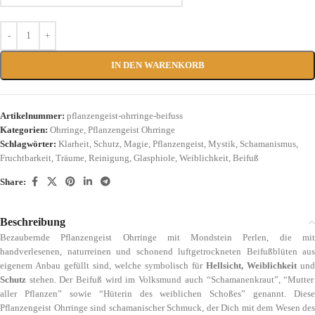
IN DEN WARENKORB
Artikelnummer:
pflanzengeist-ohrringe-beifuss
Kategorien:
Ohrringe
,
Pflanzengeist Ohrringe
Schlagwörter:
Klarheit
,
Schutz
,
Magie
,
Pflanzengeist
,
Mystik
,
Schamanismus
,
Fruchtbarkeit
,
Träume
,
Reinigung
,
Glasphiole
,
Weiblichkeit
,
Beifuß
Share:
Beschreibung
Bezaubernde Pflanzengeist Ohrringe mit Mondstein Perlen, die mit
handverlesenen, naturreinen und schonend luftgetrockneten Beifußblüten aus
eigenem Anbau gefüllt sind, welche symbolisch für
Hellsicht, Weiblichkeit
und
Schutz
stehen. Der Beifuß wird im Volksmund auch “Schamanenkraut”, “Mutter
aller Pflanzen” sowie “Hüterin des weiblichen Schoßes” genannt. Diese
Pflanzengeist Ohrringe sind schamanischer Schmuck, der Dich mit dem Wesen des