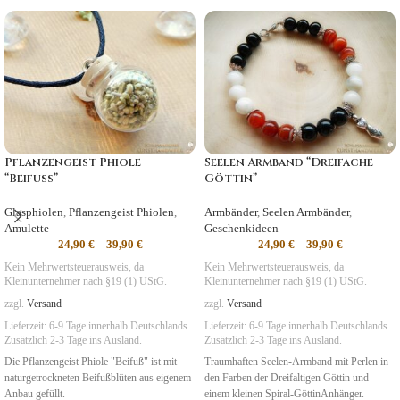
Pflanzengeist Phiole
Seelen Armband “Dreifache
“Beifuss”
Göttin”
Glasphiolen
,
Pflanzengeist Phiolen
,
Armbänder
,
Seelen Armbänder
,
Amulette
Geschenkideen
24,90
€
–
39,90
€
24,90
€
–
39,90
€
Kein Mehrwertsteuerausweis, da
Kein Mehrwertsteuerausweis, da
Kleinunternehmer nach §19 (1) UStG.
Kleinunternehmer nach §19 (1) UStG.
zzgl.
Versand
zzgl.
Versand
Lieferzeit:
6-9 Tage
innerhalb Deutschlands.
Lieferzeit:
6-9 Tage
innerhalb Deutschlands.
Zusätzlich 2-3 Tage ins Ausland.
Zusätzlich 2-3 Tage ins Ausland.
Die Pflanzengeist Phiole "Beifuß" ist mit
Traumhaften Seelen-Armband mit Perlen in
naturgetrockneten Beifußblüten aus eigenem
den Farben der Dreifaltigen Göttin und
Anbau gefüllt.
einem kleinen Spiral-GöttinAnhänger.