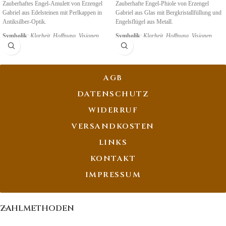
Zauberhaftes Engel-Amulett von Erzengel
Zauberhafte Engel-Phiole von Erzengel
Gabriel aus Edelsteinen mit Perlkappen in
Gabriel aus Glas mit Bergkristallfüllung und
Antiksilber-Optik.
Engelsflügel aus Metall.
Symbolik
:
Klarheit
,
Hoffnung, Visionen
Symbolik
:
Klarheit
,
Hoffnung, Visionen
AGB
DATENSCHUTZ
WIDERRUF
VERSANDKOSTEN
LINKS
KONTAKT
IMPRESSUM
ZAHLMETHODEN