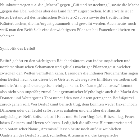
Neunkräutersegen u.a. die „Macht“ gegen „Gift und Ansteckung“, sowie die Macht
„gegen das Übel welches über das Land fährt“ zugesprochen. Mittlerweile ist er
fester Bestandteil des heidnischen 9-Kräuter-Zaubers sowie der traditionellen
Kräuterbuschen, die im August gesammelt und geweiht werden. Auch heute noch
weiß man den Beifuß als eine der wichtigsten Pflanzen bei Frauenkrankheiten zu
schätzen.
Symbolik des Beifuß:
Beifuß gehört zu den wichtigsten Räucherkräutern von indoeuropäischen und
nordamerikanischen Schamanen und gilt als mächtiger Pflanzengeist, welcher
zwischen den Welten vermitteln kann. Besonders die Indianer Nordamerikas sagen
dem Beifuß nach, dass dieser böse Geister sowie negative Einflüsse vertreiben soll
und die Atmosphäre energetisch reinigen kann. Der Name „Machtwurz“ kommt
also nicht von ungefähr, zumal laut germanischer Mythologie auch die Macht des
Donner- und Wettergottes Thor nur auf den von diesem getragenen Beifußgürtel
zurückgehen soll. Wer Beifußkraut bei sich trug, dem konnten weder Hexen, noch
Dämonen oder der Teufel selbst etwas anhaben und ein über die Haustür
aufgehängtes Beifußbüschel, soll Haus und Hof vor Unglück, Blitzschlag, Feuer,
bösen Geistern und Hexen schützen. Lediglich die silberne Blattunterseite und
sein botanischer Name „Artemisia“ lassen heute noch auf die weiblichen
Qualitäten des Beifuß zurück schließen. Artemisia war die kriegerische