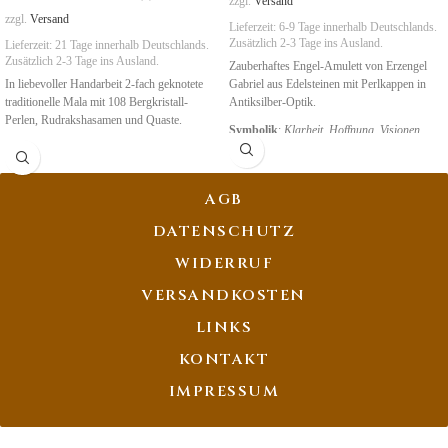
zzgl.
Versand
zzgl.
Versand
Lieferzeit:
6-9 Tage
innerhalb Deutschlands.
Zusätzlich 2-3 Tage ins Ausland.
Lieferzeit:
21 Tage
innerhalb Deutschlands.
Zusätzlich 2-3 Tage ins Ausland.
Zauberhaftes Engel-Amulett von Erzengel
In liebevoller Handarbeit 2-fach geknotete
Gabriel aus Edelsteinen mit Perlkappen in
traditionelle Mala mit 108 Bergkristall-
Antiksilber-Optik.
Perlen, Rudrakshasamen und Quaste.
Symbolik
:
Klarheit
,
Hoffnung, Visionen
AGB
DATENSCHUTZ
WIDERRUF
VERSANDKOSTEN
LINKS
KONTAKT
IMPRESSUM