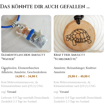
Das könnte dir auch gefallen …
Elementflaschen Amulett
Krafttier Amulett
“Wasser”
“Schildkröte”
Glasphiolen
,
Elementflaschen
Amulette
,
Holzanhänger
,
Krafttier
Amulette
,
Amulette
,
Geschenkideen
Amulette
14,90
€
–
34,90
€
29,90
€
–
49,90
€
Kein Mehrwertsteuerausweis, da
Kein Mehrwertsteuerausweis, da
Kleinunternehmer nach §19 (1) UStG.
Kleinunternehmer nach §19 (1) UStG.
zzgl.
Versand
zzgl.
Versand
Lieferzeit:
6-9 Tage
innerhalb Deutschlands.
Lieferzeit:
6-9 Tage
innerhalb Deutschlands.
Zusätzlich 2-3 Tage ins Ausland.
Zusätzlich 2-3 Tage ins Ausland.