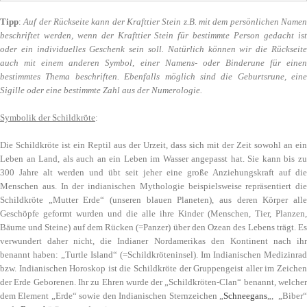
Tipp
:
Auf der Rückseite kann der Krafttier Stein z.B. mit dem persönlichen Name
beschriftet werden, wenn der Krafttier Stein für bestimmte Person gedacht ist
oder ein individuelles Geschenk sein soll. Natürlich können wir die Rückseite
auch mit einem anderen Symbol, einer Namens- oder Binderune für einen
bestimmtes Thema beschriften. Ebenfalls möglich sind die Geburtsrune, eine
Sigille oder eine bestimmte Zahl aus der Numerologie.
Symbolik der Schildkröte
:
Die Schildkröte ist ein Reptil aus der Urzeit, dass sich mit der Zeit sowohl an ein
Leben an Land, als auch an ein Leben im Wasser angepasst hat. Sie kann bis zu
300 Jahre alt werden und übt seit jeher eine große Anziehungskraft auf die
Menschen aus. In der indianischen Mythologie beispielsweise repräsentiert die
Schildkröte „Mutter Erde“ (unseren blauen Planeten), aus deren Körper alle
Geschöpfe geformt wurden und die alle ihre Kinder (Menschen, Tier, Planzen,
Bäume und Steine) auf dem Rücken (=Panzer) über den Ozean des Lebens trägt. Es
verwundert daher nicht, die Indianer Nordamerikas den Kontinent nach ihr
benannt haben: „Turtle Island“ (=Schildkröteninsel). Im Indianischen Medizinrad
bzw. Indianischen Horoskop ist die Schildkröte der Gruppengeist aller im Zeichen
der Erde Geborenen. Ihr zu Ehren wurde der „Schildkröten-Clan“ benannt, welcher
dem Element „Erde“ sowie den Indianischen Sternzeichen „
Schneegans
„, „Biber