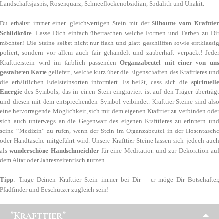
Landschaftsjaspis, Rosenquarz, Schneeflockenobsidian, Sodalith und Unakit.
Du erhältst immer einen gleichwertigen Stein mit der
Silhoutte vom Krafttie
Schildkröte
. Lasse Dich einfach überraschen welche Formen und Farben zu Dir
möchten! Die Steine selbst nicht nur flach und glatt geschliffen sowie erstklassig
poliert, sondern vor allem auch fair gehandelt und zauberhaft verpackt! Jeder
Krafttierstein wird im farblich passenden
Organzabeutel mit einer von un
gestalteten Karte
geliefert, welche kurz über die Eigenschaften des Krafttieres un
die erhältlichen Edelsteinsorten informiert. Es heißt, dass sich die
spirituelle
Energie
des Symbols, das in einen Stein eingraviert ist auf den Träger überträgt
und diesen mit dem entsprechenden Symbol verbindet. Krafttier Steine sind also
eine hervorragende Möglichkeit, sich mit dem eigenen Krafttier zu verbinden oder
sich auch unterwegs an die Gegenwart des eigenen Krafttieres zu erinnern und
seine “Medizin” zu rufen, wenn der Stein im Organzabeutel in der Hosentasche
oder Handtasche mitgeführt wird. Unsere Krafttier Steine lassen sich jedoch auch
als
wunderschöne Handschmeichler
für eine Meditation und zur Dekoration au
dem Altar oder Jahreszeitentisch nutzen.
Tipp
: Trage Deinen Krafttier Stein immer bei Dir – er möge Dir Botschafter,
Pfadfinder und Beschützer zugleich sein!
”Krafttier”