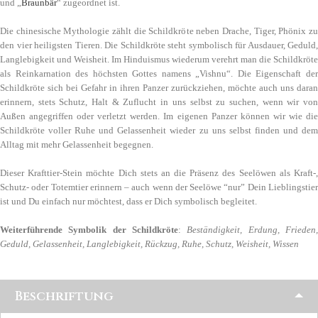
und „
Braunbär
“ zugeordnet ist.
Die chinesische Mythologie zählt die Schildkröte neben Drache, Tiger, Phönix zu
den vier heiligsten Tieren. Die Schildkröte steht symbolisch für Ausdauer, Geduld,
Langlebigkeit und Weisheit. Im Hinduismus wiederum verehrt man die Schildkröte
als Reinkarnation des höchsten Gottes namens „Vishnu“. Die Eigenschaft der
Schildkröte sich bei Gefahr in ihren Panzer zurückziehen, möchte auch uns daran
erinnern, stets Schutz, Halt & Zuflucht in uns selbst zu suchen, wenn wir von
Außen angegriffen oder verletzt werden. Im eigenen Panzer können wir wie die
Schildkröte voller Ruhe und Gelassenheit wieder zu uns selbst finden und dem
Alltag mit mehr Gelassenheit begegnen.
Dieser Krafttier-Stein möchte Dich stets an die Präsenz des Seelöwen als Kraft-,
Schutz- oder Totemtier erinnern – auch wenn der Seelöwe “nur” Dein Lieblingstier
ist und Du einfach nur möchtest, dass er Dich symbolisch begleitet.
Weiterführende Symbolik der Schildkröte
:
Beständigkeit, Erdung, Frieden,
Geduld, Gelassenheit, Langlebigkeit, Rückzug, Ruhe, Schutz, Weisheit, Wissen
Beschriftung