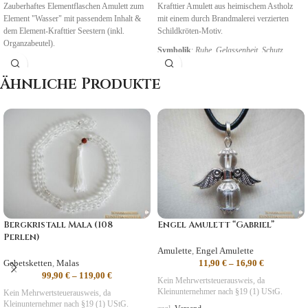
Zauberhaftes Elementflaschen Amulett zum
Krafttier Amulett aus heimischem Astholz
Element "Wasser" mit passendem Inhalt &
mit einem durch Brandmalerei verzierten
dem Element-Krafttier Seestern (inkl.
Schildkröten-Motiv.
Organzabeutel).
Symbolik
:
Ruhe, Gelassenheit, Schutz
Ähnliche Produkte
Bergkristall Mala (108
Engel Amulett “Gabriel”
Perlen)
Amulette
,
Engel Amulette
Gebetsketten
,
Malas
11,90
€
–
16,90
€
99,90
€
–
119,00
€
Kein Mehrwertsteuerausweis, da
Kleinunternehmer nach §19 (1) UStG.
Kein Mehrwertsteuerausweis, da
Kleinunternehmer nach §19 (1) UStG.