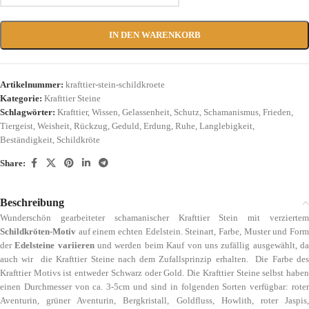
IN DEN WARENKORB
Artikelnummer:
krafttier-stein-schildkroete
Kategorie:
Krafttier Steine
Schlagwörter:
Krafttier
,
Wissen
,
Gelassenheit
,
Schutz
,
Schamanismus
,
Frieden
,
Tiergeist
,
Weisheit
,
Rückzug
,
Geduld
,
Erdung
,
Ruhe
,
Langlebigkeit
,
Beständigkeit
,
Schildkröte
Share:
Beschreibung
Wunderschön gearbeiteter schamanischer Krafttier Stein mit verziertem
Schildkröten-Motiv
auf einem echten Edelstein. Steinart, Farbe, Muster und Form
der
Edelsteine variieren
und werden beim Kauf von uns zufällig ausgewählt, d
auch wir die Krafttier Steine nach dem Zufallsprinzip erhalten. Die Farbe des
Krafttier Motivs ist entweder Schwarz oder Gold. Die Krafttier Steine selbst haben
einen Durchmesser von ca. 3-5cm und sind in folgenden Sorten verfügbar: roter
Aventurin, grüner Aventurin, Bergkristall, Goldfluss, Howlith, roter Jaspis,