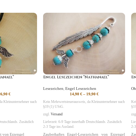
anael”
Engel Lesezeichen “Nathanael”
En
Lesezeichen
,
Engel Lesezeichen
Oh
16,90
€
14,90
€
–
19,90
€
da Kleinunternehmer nach
Kein Mehrwertsteuerausweis, da Kleinunternehmer nach
Kei
§19 (1) UStG.
§19
zzgl.
Versand
zzg
eutschlands. Zusätzlich
Lieferzeit:
6-9 Tage
innerhalb Deutschlands. Zusätzlich
Lie
2-3 Tage ins Ausland.
2-3
t von Erzengel
Zauberhaftes Engel-Lesezeichen von Erzengel
Za