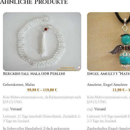
Ähnliche Produkte
Bergkristall Mala (108 Perlen)
Engel Amulett “Nath
Gebetsketten
,
Malas
Amulette
,
Engel Amulette
99,90
€
–
119,00
€
11,90
€
–
Kein Mehrwertsteuerausweis, da Kleinunternehmer nach
Kein Mehrwertsteuerausweis, 
§19 (1) UStG.
§19 (1) UStG.
zzgl.
Versand
zzgl.
Versand
Lieferzeit:
21 Tage
innerhalb Deutschlands. Zusätzlich 2-
Lieferzeit:
6-9 Tage
innerhalb D
3 Tage ins Ausland.
2-3 Tage ins Ausland.
In liebevoller Handarbeit 2-fach geknotete
Zauberhaftes Engel-Amulet