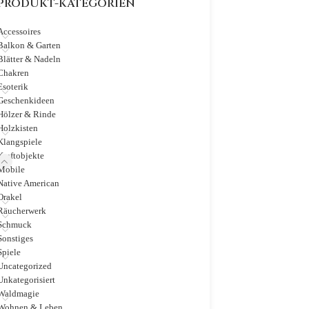
PRODUKT-KATEGORIEN
Accessoires
Balkon & Garten
Blätter & Nadeln
Chakren
Esoterik
Geschenkideen
Hölzer & Rinde
Holzkisten
Klangspiele
Kraftobjekte
Mobile
Native American
Orakel
Räucherwerk
Schmuck
Sonstiges
Spiele
Uncategorized
Unkategorisiert
Waldmagie
Wohnen & Leben