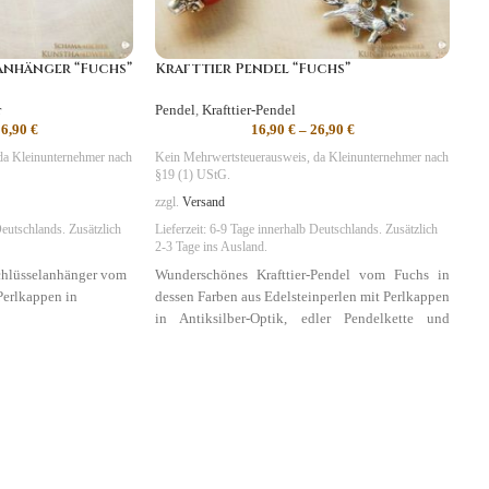
anhänger “Fuchs”
Krafttier Pendel “Fuchs”
r
Pendel
,
Krafttier-Pendel
26,90
€
16,90
€
–
26,90
€
da Kleinunternehmer nach
Kein Mehrwertsteuerausweis, da Kleinunternehmer nach
§19 (1) UStG.
zzgl.
Versand
eutschlands. Zusätzlich
Lieferzeit:
6-9 Tage
innerhalb Deutschlands. Zusätzlich
2-3 Tage ins Ausland.
chlüsselanhänger vom
Wunderschönes Krafttier-Pendel vom Fuchs in
Perlkappen in
dessen Farben aus Edelsteinperlen mit Perlkappen
in Antiksilber-Optik, edler Pendelkette und
farblich passendem Organzabeutel.
eit, Tarnung
Symbolik
:
Geschick,
Klugheit, Tarnung