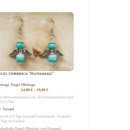
gel Ohrringe “Nathanael”
Engel Ohrringe “Raphael
rringe
,
Engel Ohrringe
Ohrringe
,
Engel Ohrringe
14,90
€
–
19,90
€
14,90
€
–
19,9
n Mehrwertsteuerausweis, da Kleinunternehmer nach
Kein Mehrwertsteuerausweis, da Kl
 (1) UStG.
§19 (1) UStG.
l.
Versand
zzgl.
Versand
ferzeit:
6-9 Tage
innerhalb Deutschlands. Zusätzlich
Lieferzeit:
6-9 Tage
innerhalb Deutsc
 Tage ins Ausland.
2-3 Tage ins Ausland.
uberhafte Engel-Ohrringe von Erzengel
Zauberhafte Engel-Ohrringe vo