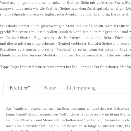
Wunderschön gearbeiteter schamanischer Krafttier Stein mit verziertem
Fuchs-Mo
ausgewählt, da auch wir die Krafttier Steine nach dem Zufallsprinzip erhalten. Di
sind in folgenden Sorten verfügbar: roter Aventurin, grüner Aventurin, Bergkristall
Du erhältst immer einen gleichwertigen Stein mit der
Silhoutte vom Krafttier 
geschliffen sowie erstklassig poliert, sondern vor allem auch fair gehandelt und 
welche kurz über die Eigenschaften des Krafttieres und die erhältlichen Edelsteins
und diesen mit dem entsprechenden Symbol verbindet. Krafttier Steine sind also e
Krafttieres zu erinnern und seine “Medizin” zu rufen, wenn der Stein im Organz
Handschmeichler
für eine Meditation und zur Dekoration auf dem Altar oder Jahre
Tipp
: Trage Deinen Krafttier Stein immer bei Dir – er möge Dir Botschafter, Pfadfi
”Krafttier”
”Natur
Lieferumfang
Als “Krafttier” bezeichnet man im Schamanismus ein unsichtbares Geistwesen i
kann. Gemäß des schamanischen Weltbildes ist alles beseelt – nicht nur Mensc
Bäumen, Pflanzen und Steine – Botschaften und Symboliken für unsere Seele. 
auch eine beratende Stellung ein und verweilen so lange an unserer Seite, bi