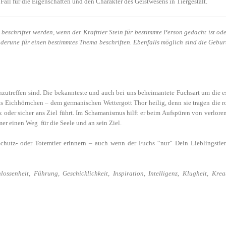
 Fall für die Eigenschaften und den Charakter des Geistwesens in Tiergestalt.
beschriftet werden, wenn der Krafttier Stein für bestimmte Person gedacht ist ode
erune für einen bestimmtes Thema beschriften. Ebenfalls möglich sind die Geburts
nzutreffen sind. Die bekannteste und auch bei uns beheimantete Fuchsart um die es
s Eichhörnchen – dem germanischen Wettergott Thor heilig, denn sie tragen die ro
 oder sicher ans Ziel führt. Im Schamanismus hilft er beim Aufspüren von verlore
er einen Weg für die Seele und an sein Ziel.
, Schutz- oder Totemtier erinnern – auch wenn der Fuchs “nur” Dein Lieblingstie
ossenheit, Führung, Geschicklichkeit, Inspiration, Intelligenz, Klugheit, Krea