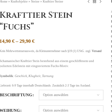
Home
»
Kraftobjekte
»
Steine
»
Krafttier Steine
Krafttier Stein
“Fuchs”
14,90
€
–
29,90
€
Kein Mehrwertsteuerausweis, da Kleinunternehmer nach §19 (1) UStG.
zzgl.
Versand
Schamanischer Krafttier Stein bestehend aus einem geschliffenem und
polierten Edelstein mit eingraviertem Fuchs-Motiv.
Symbolik
:
Geschick, Klugheit, Tarnung
Lieferzeit:
6-9 Tage
innerhalb Deutschlands. Zusätzlich 2-3 Tage ins Ausland.
BESCHRIFTUNG
WEIHUNG