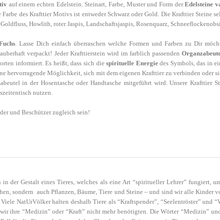
tiv
auf einem echten Edelstein. Steinart, Farbe, Muster und Form der
Edelsteine v
e Farbe des Krafttier Motivs ist entweder Schwarz oder Gold. Die Krafttier Steine
, Goldfluss, Howlith, roter Jaspis, Landschaftsjaspis, Rosenquarz, Schneeflockenobs
Fuchs
. Lasse Dich einfach überraschen welche Formen und Farben zu Dir möchte
zauberhaft verpackt! Jeder Krafttierstein wird im farblich passenden
Organzabeutel
orten informiert. Es heißt, dass sich die
spirituelle Energie
des Symbols, das in ein
ine hervorragende Möglichkeit, sich mit dem eigenen Krafttier zu verbinden oder 
abeutel in der Hosentasche oder Handtasche mitgeführt wird. Unsere Krafttier S
szeitentisch nutzen.
nder und Beschützer zugleich sein!
n der Gestalt eines Tieres, welches als eine Art “spiritueller Lehrer” fungiert
hen, sondern auch Pflanzen, Bäume, Tiere und Steine – und sind wir alle Kinder 
Viele NatUrVölker halten deshalb Tiere als “Kraftspender”, “Seelentröster” und 
s wir ihre “Medizin” oder “Kraft” nicht mehr benötigten. Die Wörter “Medizin” u