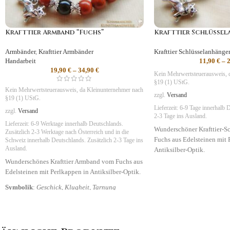
Krafttier Armband “Fuchs”
Krafttier Schlüssel
Armbänder
,
Krafttier Armbänder
Krafttier Schlüsselanhänge
Handarbeit
11,90
€
–
19,90
€
–
34,90
€
Kein Mehrwertsteuerausweis, 
§19 (1) UStG.
Kein Mehrwertsteuerausweis, da Kleinunternehmer nach
zzgl.
Versand
§19 (1) UStG.
Lieferzeit:
6-9 Tage
innerhalb D
zzgl.
Versand
2-3 Tage ins Ausland.
Lieferzeit:
6-9 Werktage innerhalb Deutschlands.
Wunderschöner Krafttier-S
Zusätzlich 2-3 Werktage nach Österreich und in die
Fuchs aus Edelsteinen mit 
Schweiz
innerhalb Deutschlands. Zusätzlich 2-3 Tage ins
Ausland.
Antiksilber-Optik.
Wunderschönes Krafttier Armband vom Fuchs aus
Symbolik
:
Geschick, Klugh
Edelsteinen mit Perlkappen in Antiksilber-Optik.
Symbolik
:
Geschick,
Klugheit, Tarnung