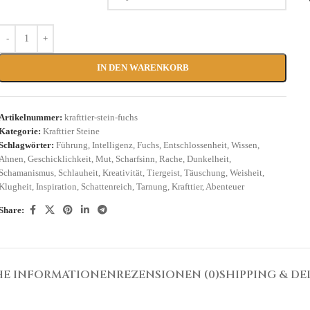
IN DEN WARENKORB
Artikelnummer:
krafttier-stein-fuchs
Kategorie:
Krafttier Steine
Schlagwörter:
Führung
,
Intelligenz
,
Fuchs
,
Entschlossenheit
,
Wissen
,
Ahnen
,
Geschicklichkeit
,
Mut
,
Scharfsinn
,
Rache
,
Dunkelheit
,
Schamanismus
,
Schlauheit
,
Kreativität
,
Tiergeist
,
Täuschung
,
Weisheit
,
Klugheit
,
Inspiration
,
Schattenreich
,
Tarnung
,
Krafttier
,
Abenteuer
Share:
HE INFORMATIONEN
REZENSIONEN (0)
SHIPPING & DE