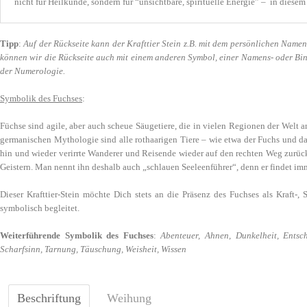
nicht für Heilkunde, sondern für “unsichtbare, spirituelle Energie” – in diesem
Tipp
:
Auf der Rückseite kann der Krafttier Stein z.B. mit dem persönlichen Namen 
können wir die Rückseite auch mit einem anderen Symbol, einer Namens- oder Bind
der Numerologie.
Symbolik des Fuchses
:
Füchse sind agile, aber auch scheue Säugetiere, die in vielen Regionen der Welt a
germanischen Mythologie sind alle rothaarigen Tiere – wie etwa der Fuchs und da
hin und wieder verirrte Wanderer und Reisende wieder auf den rechten Weg zurück
Geistern. Man nennt ihn deshalb auch „schlauen Seeleenführer“, denn er findet imm
Dieser Krafttier-Stein möchte Dich stets an die Präsenz des Fuchses als Kraft-
symbolisch begleitet.
Weiterführende Symbolik des Fuchses
:
Abenteuer, Ahnen, Dunkelheit, Entschl
Scharfsinn, Tarnung, Täuschung, Weisheit, Wissen
Beschriftung
Weihung