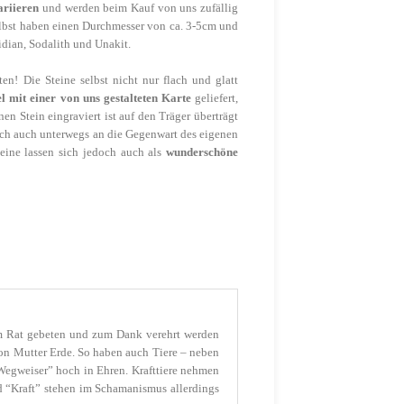
ariieren
und werden beim Kauf von uns zufällig
 selbst haben einen Durchmesser von ca. 3-5cm und
idian, Sodalith und Unakit.
n! Die Steine selbst nicht nur flach und glatt
 mit einer von uns gestalteten Karte
geliefert,
en Stein eingraviert ist auf den Träger überträgt
sich auch unterwegs an die Gegenwart des eigenen
teine lassen sich jedoch auch als
wunderschöne
, um Rat gebeten und zum Dank verehrt werden
von Mutter Erde. So haben auch Tiere – neben
“Wegweiser” hoch in Ehren. Krafttiere nehmen
nd “Kraft” stehen im Schamanismus allerdings