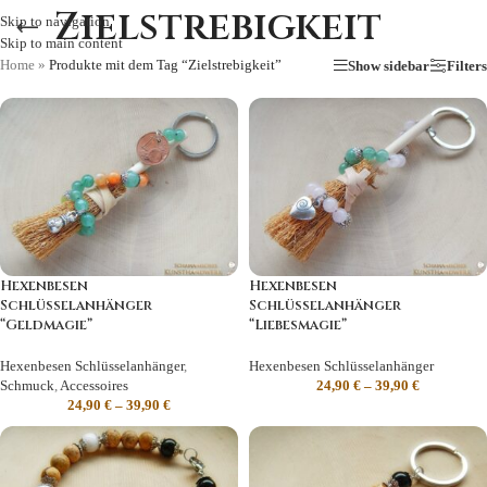
Zielstrebigkeit
Skip to navigation
Skip to main content
Home
»
Produkte mit dem Tag “Zielstrebigkeit”
Show sidebar
Filters
Hexenbesen
Hexenbesen
Schlüsselanhänger
Schlüsselanhänger
“Geldmagie”
“Liebesmagie”
Hexenbesen Schlüsselanhänger
,
Hexenbesen Schlüsselanhänger
Schmuck
,
Accessoires
24,90
€
–
39,90
€
24,90
€
–
39,90
€