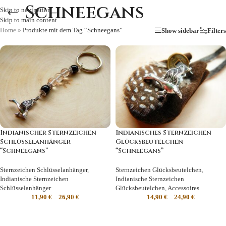
Schneegans
Skip to navigation
Skip to main content
Home
»
Produkte mit dem Tag “Schneegans”
Show sidebar
Filters
Indianischer Sternzeichen
Indianisches Sternzeichen
Schlüsselanhänger
Glücksbeutelchen
“Schneegans”
“Schneegans”
Sternzeichen Schlüsselanhänger
,
Sternzeichen Glücksbeutelchen
,
Indianische Sternzeichen
Indianische Sternzeichen
Schlüsselanhänger
Glücksbeutelchen
,
Accessoires
11,90
€
–
26,90
€
14,90
€
–
24,90
€