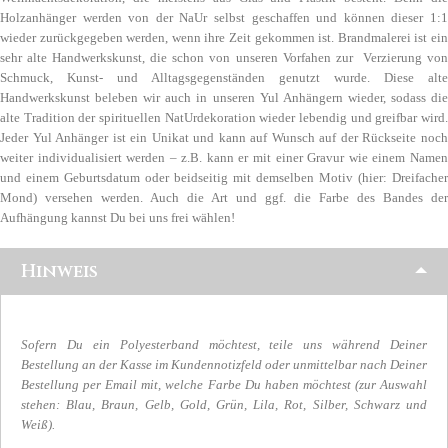
Holzanhänger werden von der NaUr selbst geschaffen und können dieser 1:1
wieder zurückgegeben werden, wenn ihre Zeit gekommen ist. Brandmalerei ist ein
sehr alte Handwerkskunst, die schon von unseren Vorfahen zur Verzierung von
Schmuck, Kunst- und Alltagsgegenständen genutzt wurde. Diese alte
Handwerkskunst beleben wir auch in unseren Yul Anhängern wieder, sodass die
alte Tradition der spirituellen NatUrdekoration wieder lebendig und greifbar wird.
Jeder Yul Anhänger ist ein Unikat und kann auf Wunsch auf der Rückseite noch
weiter individualisiert werden – z.B. kann er mit einer Gravur wie einem Namen
und einem Geburtsdatum oder beidseitig mit demselben Motiv (hier: Dreifacher
Mond) versehen werden. Auch die Art und ggf. die Farbe des Bandes der
Aufhängung kannst Du bei uns frei wählen!
Hinweis
Sofern Du ein Polyesterband möchtest, teile uns während Deiner
Bestellung an der Kasse im Kundennotizfeld oder unmittelbar nach Deiner
Bestellung per Email mit,
welche Farbe Du haben möchtest (zur Auswahl
stehen: Blau, Braun, Gelb, Gold, Grün, Lila, Rot, Silber, Schwarz und
Weiß).