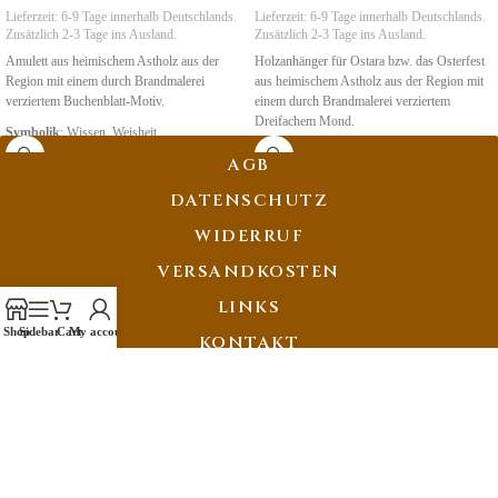
Lieferzeit:
6-9 Tage
innerhalb Deutschlands.
Lieferzeit:
6-9 Tage
innerhalb Deutschlands.
Zusätzlich 2-3 Tage ins Ausland.
Zusätzlich 2-3 Tage ins Ausland.
Amulett aus heimischem Astholz aus der
Holzanhänger für Ostara bzw. das Osterfest
Region mit einem durch Brandmalerei
aus heimischem Astholz aus der Region mit
verziertem Buchenblatt-Motiv.
einem durch Brandmalerei verziertem
Dreifachem Mond.
Symbolik
: Wissen, Weisheit
Symbolik
:
Leben, Tod, Wiedergeburt
AGB
DATENSCHUTZ
WIDERRUF
VERSANDKOSTEN
LINKS
Shop
Sidebar
Cart
My account
KONTAKT
IMPRESSUM
ZAHLMETHODEN