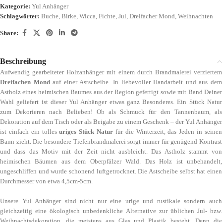
Kategorie:
Yul Anhänger
Schlagwörter:
Buche
,
Birke
,
Wicca
,
Fichte
,
Jul
,
Dreifacher Mond
,
Weihnachten
Share:
Beschreibung
Aufwendig gearbeiteter Holzanhänger mit einem durch Brandmalerei verziertem
Dreifachen Mond
auf einer Astscheibe. In liebevoller Handarbeit und aus de
Astholz eines heimischen Baumes aus der Region gefertigt sowie mit Band Deiner
Wahl geliefert ist dieser Yul Anhänger etwas ganz Besonderes. Ein Stück Natur
zum Dekorieren nach Belieben! Ob als Schmuck für den Tannenbaum, als
Dekoration auf dem Tisch oder als Beigabe zu einem Geschenk – der Yul Anhänger
ist einfach ein tolles
uriges Stück Natur
für die Winterzeit, das Jeden in seine
Bann zieht. Die besondere Tiefenbrandmalerei sorgt immer für genügend Kontrast
und dass das Motiv mit der Zeit nicht ausbleicht. Das Astholz stammt von
heimischen Bäumen aus dem Oberpfälzer Wald. Das Holz ist unbehandelt,
ungeschliffen und wurde schonend luftgetrocknet. Die Astscheibe selbst hat einen
Durchmesser von etwa 4,5cm-5cm.
Unsere Yul Anhänger sind nicht nur eine urige und rustikale sondern auch
gleichzeitig eine ökologisch unbedenkliche Alternative zur üblichen Jul- bzw.
Weihnachtsdekoration, die meistens aus Glas und Plastik besteht. Denn die