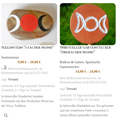
Seelenstein “3-facher Mond”
Spiritueller Gartenstecker
“Dreifacher Mond”
Seelensteine
9,90
€
–
29,90
€
Balkon & Garten
,
Spirituelle
Gartenstecker
Kein Mehrwertsteuerausweis, da
14,90
€
–
24,90
€
Kleinunternehmer nach §19 (1) UStG.
Kein Mehrwertsteuerausweis, da
zzgl.
Versand
Kleinunternehmer nach §19 (1) UStG.
Lieferzeit:
6-9 Tage
innerhalb Deutschlands.
zzgl.
Versand
Zusätzlich 2-3 Tage ins Ausland.
Lieferzeit:
14 Tage
innerhalb Deutschlands.
In liebevoller Handarbeit bemalter
Zusätzlich 2-3 Tage ins Ausland.
Seelenstein mit dem Dreifachen Mond aus
der Wicca Tradition.
In liebevoller Handarbeit aus Ton geformter
und mit wetterfester Farbe verziertem 3-
fachen Mond spiritueller Gartenstecker.