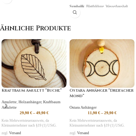
Symbolik
: Blattbildung, Wasserhaushalt
Ähnliche Produkte
Kraftbaum Amulett “Buche”
Ostara Anhänger “Dreifacher
Mond”
Amulette
,
Holzanhänger
,
Kraftbaum
Amulette
Ostara Anhänger
29,90
€
–
49,90
€
11,90
€
–
29,90
€
Kein Mehrwertsteuerausweis, da
Kein Mehrwertsteuerausweis, da
Kleinunternehmer nach §19 (1) UStG.
Kleinunternehmer nach §19 (1) UStG.
zzgl.
Versand
zzgl.
Versand