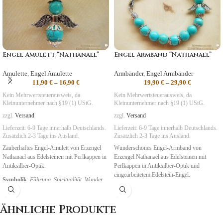
Engel Amulett “Nathanael”
Engel Armband “Nathanael”
Amulette
,
Engel Amulette
Armbänder
,
Engel Armbänder
11,90
€
–
16,90
€
19,90
€
–
29,90
€
Kein Mehrwertsteuerausweis, da
Kein Mehrwertsteuerausweis, da
Kleinunternehmer nach §19 (1) UStG.
Kleinunternehmer nach §19 (1) UStG.
zzgl.
Versand
zzgl.
Versand
Lieferzeit:
6-9 Tage
innerhalb Deutschlands.
Lieferzeit:
6-9 Tage
innerhalb Deutschlands.
Zusätzlich 2-3 Tage ins Ausland.
Zusätzlich 2-3 Tage ins Ausland.
Zauberhaftes Engel-Amulett von Erzengel
Wunderschönes Engel-Armband von
Nathanael aus Edelsteinen mit Perlkappen in
Erzengel Nathanael aus Edelsteinen mit
Antiksilber-Optik.
Perlkappen in Antiksilber-Optik und
eingearbeitetem Edelstein-Engel.
Symbolik
:
Führung
,
Spiritualität
,
Wunder
Symbolik
:
Führung
,
Spiritualität
,
Wunder
Ähnliche Produkte