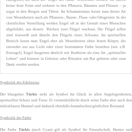
keine feste Form und wohnen in den Pflanzen, Bäumen und Flüssen – ja
sogar in den Bergen und Tälern. Im Schamanismus kennt man dieses Art
von Wesenheiten auch als Pflanzen-, Baum-, Fluss- oder Ortsgeister. In der
christlichen Vorstellung werden Engel oft in der Gestalt eines Menschen
abgebildet, aus dessen Rücken zwei Flügel wachsen. Die Flügel selbst
sind reinweiß und ähneln den Flügeln eines Schwans. Im spirituellen
Bereich kennt man Engel eher als Wesenheiten ohne festen Körper, die
entweder nur aus Licht oder einer bestimmten Farbe bestehen (wie z.B.
Erzengel). Engel fungieren ähnlich wie Krafttiere als eine Art „spiritueller
Lehrer“ und können in Gebeten oder Ritualen um Rat gebeten oder zum
Dank verehrt werden.
Symbolik des Edelsteins
:
Der blaugrüne
Türkis
steht als Symbol für Glück in allen Angelegenheiten
spirituellen Schutz und Treue. Er versinnbildlicht durch seine Farbe aber auch den
türkisblauen Himmel und dadurch ebenfalls himmlischen/göttlichen Beistand.
Symbolik der Farbe
:
Die Farbe
Türkis
(auch Cyan) gilt als Symbol für Freundschaft, Humor un