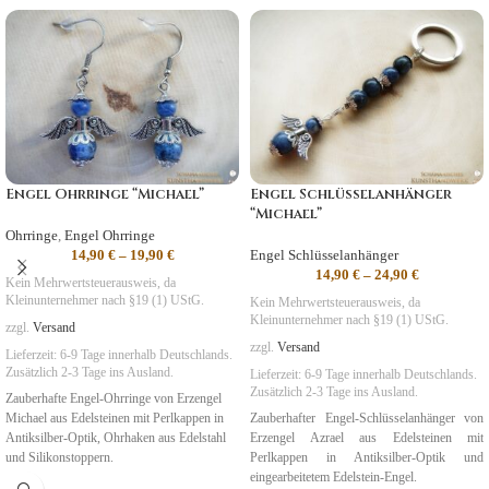
Engel Ohrringe “Michael”
Engel Schlüsselanhänger
“Michael”
Ohrringe
,
Engel Ohrringe
14,90
€
–
19,90
€
Engel Schlüsselanhänger
14,90
€
–
24,90
€
Kein Mehrwertsteuerausweis, da
Kleinunternehmer nach §19 (1) UStG.
Kein Mehrwertsteuerausweis, da
Kleinunternehmer nach §19 (1) UStG.
zzgl.
Versand
zzgl.
Versand
Lieferzeit:
6-9 Tage
innerhalb Deutschlands.
Zusätzlich 2-3 Tage ins Ausland.
Lieferzeit:
6-9 Tage
innerhalb Deutschlands.
Zusätzlich 2-3 Tage ins Ausland.
Zauberhafte Engel-Ohrringe von Erzengel
Michael aus Edelsteinen mit Perlkappen in
Zauberhafter Engel-Schlüsselanhänger von
Antiksilber-Optik, Ohrhaken aus Edelstahl
Erzengel Azrael aus Edelsteinen mit
und Silikonstoppern.
Perlkappen in Antiksilber-Optik und
eingearbeitetem Edelstein-Engel.
Symbolik
:
Gerechtigkeit
,
Mut, Schutz