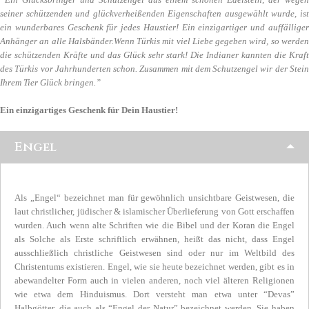
seiner schützenden und glückverheißenden Eigenschaften ausgewählt wurde, ist
ein wunderbares Geschenk für jedes Haustier! Ein einzigartiger und auffälliger
Anhänger an alle Halsbänder.Wenn Türkis mit viel Liebe gegeben wird, so werden
die schützenden Kräfte und das Glück sehr stark! Die Indianer kannten die Kraft
des Türkis vor Jahrhunderten schon. Zusammen mit dem Schutzengel wir der Stein
Ihrem Tier Glück bringen.”
Ein einzigartiges Geschenk für Dein Haustier!
Engel
Als „Engel“ bezeichnet man für gewöhnlich unsichtbare Geistwesen, die
laut christlicher, jüdischer & islamischer Überlieferung von Gott erschaffen
wurden. Auch wenn alte Schriften wie die Bibel und der Koran die Engel
als Solche als Erste schriftlich erwähnen, heißt das nicht, dass Engel
ausschließlich christliche Geistwesen sind oder nur im Weltbild des
Christentums existieren. Engel, wie sie heute bezeichnet werden, gibt es in
abewandelter Form auch in vielen anderen, noch viel älteren Religionen
wie etwa dem Hinduismus. Dort versteht man etwa unter “Devas”
Halbgötter, die auch als “Engel der Natur” bezeichnet werden. Sie haben