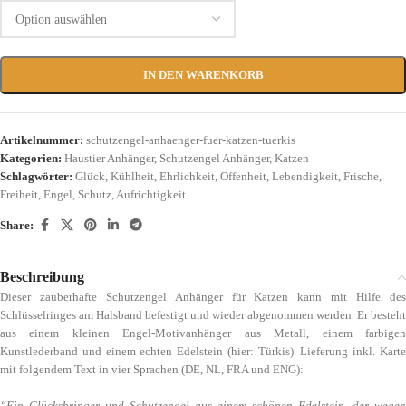
IN DEN WARENKORB
Artikelnummer:
schutzengel-anhaenger-fuer-katzen-tuerkis
Kategorien:
Haustier Anhänger
,
Schutzengel Anhänger
,
Katzen
Schlagwörter:
Glück
,
Kühlheit
,
Ehrlichkeit
,
Offenheit
,
Lebendigkeit
,
Frische
,
Freiheit
,
Engel
,
Schutz
,
Aufrichtigkeit
Share:
Beschreibung
Dieser zauberhafte Schutzengel Anhänger für Katzen kann mit Hilfe des
Schlüsselringes am Halsband befestigt und wieder abgenommen werden. Er besteht
aus einem kleinen Engel-Motivanhänger aus Metall, einem farbigen
Kunstlederband und einem echten Edelstein (hier: Türkis). Lieferung inkl. Karte
mit folgendem Text in vier Sprachen (DE, NL, FRA und ENG):
“Ein Glücksbringer und Schutzengel aus einem schönen Edelstein, der wegen