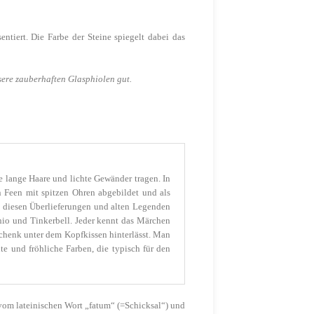
entiert. Die Farbe der Steine spiegelt dabei das
sere zauberhaften Glasphiolen gut.
 lange Haare und lichte Gewänder tragen. In
n Feen mit spitzen Ohren abgebildet und als
on diesen Überlieferungen und alten Legenden
hio und Tinkerbell. Jeder kennt das Märchen
schenk unter dem Kopfkissen hinterlässt. Man
e und fröhliche Farben, die typisch für den
vom lateinischen Wort „fatum“ (=Schicksal“) und