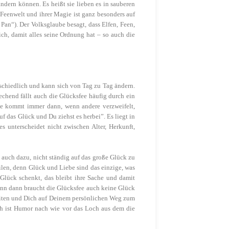
ändern können. Es heißt sie lieben es in sauberen
Feenwelt und ihrer Magie ist ganz besonders auf
Pan“). Der Volksglaube besagt, dass Elfen, Feen,
ch, damit alles seine Ordnung hat – so auch die
erschiedlich und kann sich von Tag zu Tag ändern.
echend fällt auch die Glücksfee häufig durch ein
Sie kommt immer dann, wenn andere verzweifelt,
f das Glück und Du ziehst es herbei”. Es liegt in
 unterscheidet nicht zwischen Alter, Herkunft,
auch dazu, nicht ständig auf das große Glück zu
len, denn Glück und Liebe sind das einzige, was
Glück schenkt, das bleibt ihre Sache und damit
denn dann braucht die Glücksfee auch keine Glück
leiten und Dich auf Deinem persönlichen Weg zum
ch ist Humor nach wie vor das Loch aus dem die