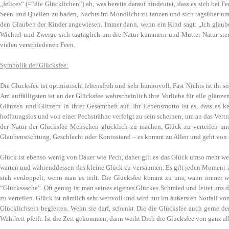
„felices“ (=“die Glücklichen“) ab, was bereits darauf hindeutet, dass es sich bei
Seen und Quellen zu baden, Nachts im Mondlicht zu tanzen und sich tagsüber um 
den Glauben der Kinder angewiesen. Immer dann, wenn ein Kind sagt: „Ich glaube n
Wichtel und Zwerge sich tagtäglich um die Natur kümmern und Mutter Natur sterbe
vielen verschiedenen Feen.
Symbolik der Glücksfee:
Die Glücksfee ist optmistisch, lebensfroh und sehr humorvoll. Fast Nichts ist ihr 
Am auffälligsten ist an der Glücksfee wahrscheinlich ihre Vorliebe für alle glä
Glänzen und Glitzern in ihrer Gesamtheit auf. Ihr Lebensmotto ist es, dass es 
hoffnungslos und von einer Pechsträhne verfolgt zu sein scheinen, um an das Vertra
der Natur der Glücksfee Menschen glücklich zu machen, Glück zu verteilen und
Glaubensrichtung, Geschlecht oder Kontostand – es kommt zu Allen und geht von
Glück ist ebenso wenig von Dauer wie Pech, daher gilt es das Glück umso mehr we
warten und währenddessen das kleine Glück zu versäumen. Es gilt jeden Moment z
sich verdoppelt, wenn man es teilt. Die Glücksfee kommt zu uns, wann immer wir
“Glückssache”. Oft genug ist man seines eigenes Glückes Schmied und leitet uns d
zu verteilen. Glück ist nämlich sehr wertvoll und wird nur im äußersten Notfall
Glücklichsein begleiten. Wenn sie darf, schenkt Die die Glücksfee auch gerne 
Wahrheit pfeift. Ist die Zeit gekommen, dann weiht Dich die Glücksfee von ganz a