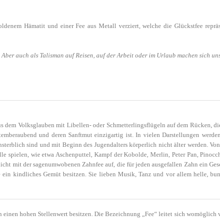
goldenem Hämatit und einer Fee aus Metall verziert, welche die Glückstfee repräs
 Aber auch als Talisman auf Reisen, auf der Arbeit oder im Urlaub machen sich un
s dem Volksglauben mit Libellen- oder Schmetterlingsflügeln auf dem Rücken, die
atemberaubend und deren Sanftmut einzigartig ist. In vielen Darstellungen werde
sterblich sind und mit Beginn des Jugendalters körperlich nicht älter werden. V
le spielen, wie etwa Aschenputtel, Kampf der Kobolde, Merlin, Peter Pan, Pinocc
nicht mit der sagenumwobenen Zahnfee auf, die für jeden ausgefallen Zahn ein Ge
ein kindliches Gemüt besitzen. Sie lieben Musik, Tanz und vor allem helle, bunt
h einen hohen Stellenwert besitzen. Die Bezeichnung „Fee“ leitet sich womöglich 