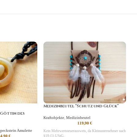
Medizinbeutel “Schutz und Glück”
“Göttin des
Kraftobjekte
,
Medizinbeutel
119,90
€
peckstein Amulette
Kein Mehrwertsteuerausweis, da Kleinunternehmer nach
24,90
€
§19 (1) UStG.