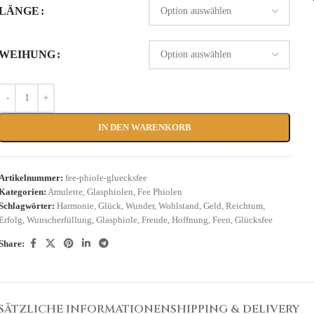
LÄNGE
WEIHUNG
IN DEN WARENKORB
Artikelnummer:
fee-phiole-gluecksfee
Kategorien:
Amulette
,
Glasphiolen
,
Fee Phiolen
Schlagwörter:
Harmonie
,
Glück
,
Wunder
,
Wohlstand
,
Geld
,
Reichtum
,
Erfolg
,
Wunscherfüllung
,
Glasphiole
,
Freude
,
Hoffnung
,
Feen
,
Glücksfee
Share:
SÄTZLICHE INFORMATIONEN
SHIPPING & DELIVERY