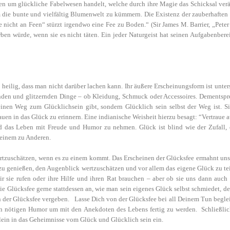
 Feen um glückliche Fabelwesen handelt, welche durch ihre Magie das Schicksal ver
die bunte und vielfältig Blumenwelt zu kümmern. Die Existenz der zauberhaften 
icht an Feen“ stürzt irgendwo eine Fee zu Boden.“ (Sir James M. Barrier, „Peter 
n würde, wenn sie es nicht täten. Ein jeder Naturgeist hat seinen Aufgabenberei
so heilig, dass man nicht darüber lachen kann. Ihr äußere Erscheinungsform ist unt
nzenden und glitzernden Dinge – ob Kleidung, Schmuck oder Accessoires. Dementspr
keinen Weg zum Glücklichsein gibt, sondern Glücklich sein selbst der Weg ist. 
uen in das Glück zu erinnern. Eine indianische Weisheit hierzu besagt: “Vertraue au
 das Leben mit Freude und Humor zu nehmen. Glück ist blind wie der Zufall, es
 einem zu Anderen.
rtzuschätzen, wenn es zu einem kommt. Das Erscheinen der Glücksfee ermahnt uns 
u genießen, den Augenblick wertzuschätzen und vor allem das eigene Glück zu tei
 sie rufen oder ihre Hilfe und ihren Rat brauchen – aber ob sie uns dann auch 
ie Glücksfee gerne stattdessen an, wie man sein eigenes Glück selbst schmiedet, 
 von der Glücksfee vergeben. Lasse Dich von der Glücksfee bei all Deinem Tun beg
den nötigen Humor um mit den Anekdoten des Lebens fertig zu werden. Schließli
llein in das Geheimnisse vom Glück und Glücklich sein ein.