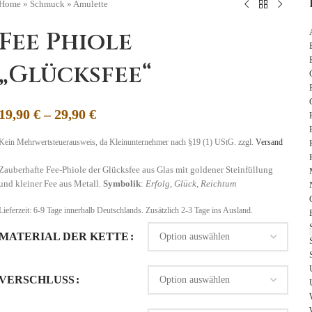
Home
»
Schmuck
»
Amulette
Fee Phiole
„Glücksfee“
19,90
€
–
29,90
€
Kein Mehrwertsteuerausweis, da Kleinunternehmer nach §19 (1) UStG.
zzgl.
Versand
Zauberhafte Fee-Phiole der Glücksfee aus Glas mit goldener Steinfüllung
und kleiner Fee aus Metall.
Symbolik
:
Erfolg, Glück
,
Reichtum
Lieferzeit:
6-9 Tage
innerhalb Deutschlands. Zusätzlich 2-3 Tage ins Ausland.
MATERIAL DER KETTE
VERSCHLUSS