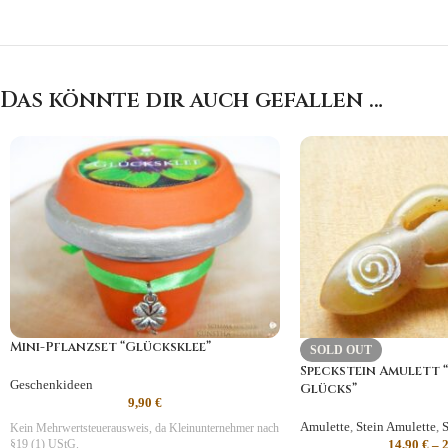
Das könnte dir auch gefallen …
Mini-Pflanzset “Glücksklee”
SOLD OUT
Speckstein Amulett 
Geschenkideen
Glücks”
9,90
€
Amulette
,
Stein Amulette
,
S
Kein Mehrwertsteuerausweis, da Kleinunternehmer nach
14,90
€
–
§19 (1) UStG.