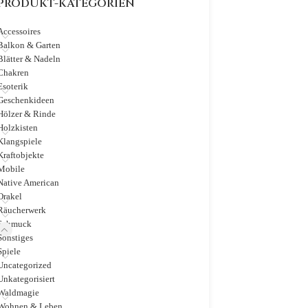
PRODUKT-KATEGORIEN
Accessoires
Balkon & Garten
Blätter & Nadeln
Chakren
Esoterik
Geschenkideen
Hölzer & Rinde
Holzkisten
Klangspiele
Kraftobjekte
Mobile
Native American
Orakel
Räucherwerk
Schmuck
Sonstiges
Spiele
Uncategorized
Unkategorisiert
Waldmagie
Wohnen & Leben