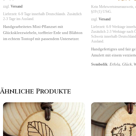
zzgl.
Versand
Kein Mehrwertsteuerausweis, 
§19 (1) UStG.
Lieferzeit:
6-9 Tage
innerhalb Deutschlands. Zusätzlich
2-3 Tage ins Ausland.
zzgl.
Versand
Handgearbeitetes Mini-Pflanzset mit
Lieferzeit:
6-9 Werktage innerh
Zusätzlich 2-3 Werktage nach Ö
Glückskleezwiebeln, torffreier Erde und Blähton
Schweiz
innerhalb Deutschlands
im echtem Tontopf mit passendem Untersetzer.
Ausland.
Symbolik
:
Freude
,
Glück
Handgefertigtes und fair g
Amulett mit einem verziert
Symbolik
:
Erfolg, Glück, 
Ähnliche Produkte