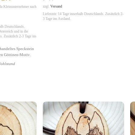
zzgl.
Versand
da Kleinunternehmer nach
Lieferzeit:
14 Tage
innerhalb Deutschlands. Zusätzlich 2-
3 Tage ins Ausland.
alb Deutschlands.
sterreich und in die
. Zusätzlich 2-3 Tage ins
ehandeltes Speckstein
en Göttinen-Motiv.
Wohlstand