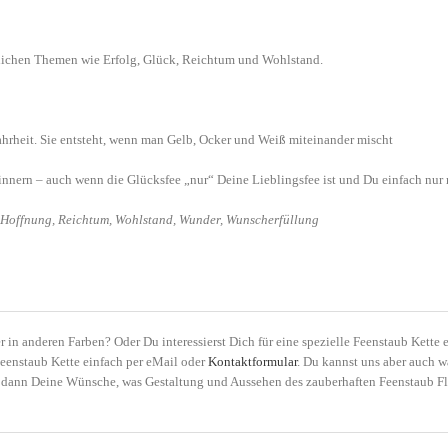
dlichen Themen wie Erfolg, Glück, Reichtum und Wohlstand.
ahrheit. Sie entsteht, wenn man Gelb, Ocker und Weiß miteinander mischt
innern – auch wenn die Glücksfee „nur“ Deine Lieblingsfee ist und Du einfach nur 
, Hoffnung, Reichtum, Wohlstand, Wunder, Wunscherfüllung
 in anderen Farben? Oder Du interessierst Dich für eine spezielle Feenstaub Kette 
Feenstaub Kette einfach per eMail oder
Kontaktformular
. Du kannst uns aber auch w
dann Deine Wünsche, was Gestaltung und Aussehen des zauberhaften Feenstaub Fläs