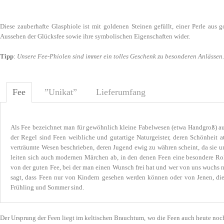
Diese zauberhafte Glasphiole ist mit goldenen Steinen gefüllt, einer Perle aus 
Aussehen der Glücksfee sowie ihre symbolischen Eigenschaften wider.
Tipp
:
Unsere Fee-Phiolen sind immer ein tolles Geschenk zu besonderen Anlässen.
Fee
”Unikat”
Lieferumfang
Als Fee bezeichnet man für gewöhnlich kleine Fabelwesen (etwa Handgroß) au
der Regel sind Feen weibliche und gutartige Naturgeister, deren Schönheit 
verträumte Wesen beschrieben, deren Jugend ewig zu währen scheint, da sie un
leiten sich auch modernen Märchen ab, in den denen Feen eine besondere Rol
von der guten Fee, bei der man einen Wunsch frei hat und wer von uns wuchs 
sagt, dass Feen nur von Kindern gesehen werden können oder von Jenen, die 
Frühling und Sommer sind.
Der Ursprung der Feen liegt im keltischen Brauchtum, wo die Feen auch heute noc