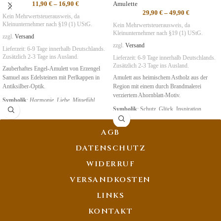
11,90
€
–
16,90
€
Amulette
29,90
€
–
49,90
€
Kein Mehrwertsteuerausweis, da
Kleinunternehmer nach §19 (1) UStG.
Kein Mehrwertsteuerausweis, da
Kleinunternehmer nach §19 (1) UStG.
zzgl.
Versand
zzgl.
Versand
Lieferzeit:
6-9 Tage
innerhalb Deutschlands.
Zusätzlich 2-3 Tage ins Ausland.
Lieferzeit:
6-9 Tage
innerhalb Deutschlands.
Zusätzlich 2-3 Tage ins Ausland.
Zauberhaftes Engel-Amulett von Erzengel
Samuel aus Edelsteinen mit Perlkappen in
Amulett aus heimischem Astholz aus der
Antiksilber-Optik.
Region mit einem durch Brandmalerei
verziertem Ahornblatt-Motiv.
Symbolik
:
Harmonie, Liebe, Mitgefühl
Symbolik
: Schutz, Glück, Inspiration
AGB
DATENSCHUTZ
WIDERRUF
VERSANDKOSTEN
LINKS
KONTAKT