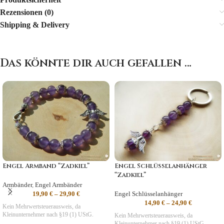
Rezensionen (0)
Shipping & Delivery
Das könnte dir auch gefallen …
Engel Armband “Zadkiel”
Engel Schlüsselanhänger
“Zadkiel”
Armbänder
,
Engel Armbänder
19,90
€
–
29,90
€
Engel Schlüsselanhänger
14,90
€
–
24,90
€
Kein Mehrwertsteuerausweis, da
Kleinunternehmer nach §19 (1) UStG.
Kein Mehrwertsteuerausweis, da
Kleinunternehmer nach §19 (1) UStG.