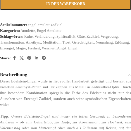
IN DEN WARENKORB
Artikelnummer:
engel-amulett-zadkiel
Kategorien:
Amulette
,
Engel Amulette
Schlagwörter:
Ruhe
,
Veränderung
,
Spiritualität
,
Güte
,
Zadkiel
,
Vergebung
,
Transformation
,
Amethyst
,
Meditation
,
Trost
,
Gerechtigkeit
,
Neuanfang
,
Erlösung
,
Erzengel
,
Magie
,
Freiheit
,
Weisheit
,
Angst
,
Engel
Share:
Beschreibung
Dieser Edelstein-Engel wurde in liebevoller Handarbeit gefertigt und besteht aus
violetten Amethyst-Perlen mit Perlkappen aus Metall in Antiksilber-Optik. Durch
ihre besondere Kombination spiegeln die Farbe des Edelsteins nicht nur das
Aussehen von Erzengel Zadkiel, sondern auch seine symbolischen Eigenschaften
wider.
Tipp
:
Unsere Edelstein-Engel sind immer ein tolles Geschenk zu besondere
Anlässen – ob zum Geburtstag, zur Taufe, zur Kommunion, zur Hochzeit, zum
Valentinstag oder zum Muttertag! Aber auch als Talisman auf Reisen, auf der