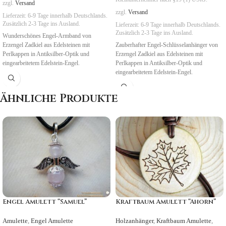
zzgl.
Versand
zzgl.
Versand
Lieferzeit:
6-9 Tage
innerhalb Deutschlands.
Zusätzlich 2-3 Tage ins Ausland.
Lieferzeit:
6-9 Tage
innerhalb Deutschlands.
Zusätzlich 2-3 Tage ins Ausland.
Wunderschönes Engel-Armband von
Erzengel Zadkiel aus Edelsteinen mit
Zauberhafter Engel-Schlüsselanhänger von
Perlkappen in Antiksilber-Optik und
Erzengel Zadkiel aus Edelsteinen mit
eingearbeitetem Edelstein-Engel.
Perlkappen in Antiksilber-Optik und
eingearbeitetem Edelstein-Engel.
Symbolik
:
Neubeginn, Wandlung,
Transformation
Symbolik
:
Neubeginn, Wandlung,
Ähnliche Produkte
Transformation
Engel Amulett “Samuel”
Kraftbaum Amulett “Ahorn”
Amulette
,
Engel Amulette
Holzanhänger
,
Kraftbaum Amulette
,