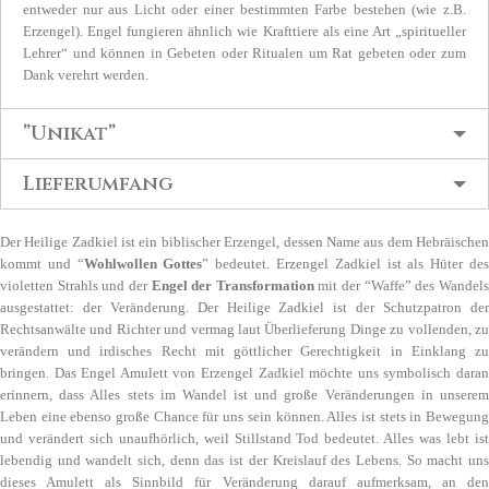
entweder nur aus Licht oder einer bestimmten Farbe bestehen (wie z.B.
Erzengel). Engel fungieren ähnlich wie Krafttiere als eine Art „spiritueller
Lehrer“ und können in Gebeten oder Ritualen um Rat gebeten oder zum
Dank verehrt werden.
”Unikat”
Lieferumfang
Der Heilige Zadkiel ist ein biblischer Erzengel, dessen Name aus dem Hebräischen
kommt und “
Wohlwollen Gottes
” bedeutet. Erzengel Zadkiel ist als Hüter de
violetten Strahls und der
Engel der Transformation
mit der “Waffe” des Wandel
ausgestattet: der Veränderung. Der Heilige Zadkiel ist der Schutzpatron der
Rechtsanwälte und Richter und vermag laut Überlieferung Dinge zu vollenden, zu
verändern und irdisches Recht mit göttlicher Gerechtigkeit in Einklang zu
bringen. Das Engel Amulett von Erzengel Zadkiel möchte uns symbolisch daran
erinnern, dass Alles stets im Wandel ist und große Veränderungen in unserem
Leben eine ebenso große Chance für uns sein können. Alles ist stets in Bewegung
und verändert sich unaufhörlich, weil Stillstand Tod bedeutet. Alles was lebt ist
lebendig und wandelt sich, denn das ist der Kreislauf des Lebens. So macht uns
dieses Amulett als Sinnbild für Veränderung darauf aufmerksam, an den