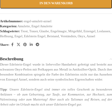
IN DEN WARENKORB
Artikelnummer:
engel-amulett-azrael
Kategorien:
Amulette
,
Engel Amulette
Schlagwörter:
Trost
,
Trauer
,
Glaube
,
Engelmagie
,
Mitgefühl
,
Erzengel
,
Loslassen
,
Hoffnung
,
Engel
,
Edelstein Engel
,
Beistand
,
Verständnis
,
Onyx
,
Azrael
Share:
Beschreibung
Dieser Edelstein-Engel wurde in liebevoller Handarbeit gefertigt und besteht aus
schwarzen Onyx-Perlen mit Perlkappen aus Metall in Antiksilber-Optik. Durch ihre
besondere Kombination spiegeln die Farbe des Edelsteins nicht nur das Aussehen
von Erzengel Azrael, sondern auch seine symbolischen Eigenschaften wider.
Tipp
:
Unsere Edelstein-Engel sind immer ein tolles Geschenk zu besondere
Anlässen – ob zum Geburtstag, zur Taufe, zur Kommunion, zur Hochzeit, zum
Valentinstag oder zum Muttertag! Aber auch als Talisman auf Reisen, auf der
Arbeit oder im Urlaub macht sich unser Edelstein-Engel gut.