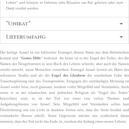
Lehrer“ und können in Gebeten oder Ritualen um Rat gebeten oder zum
Dank verehrt werden.
”Unikat”
Lieferumfang
Der heilige Azrael ist ein biblischer Erzengel, dessen Name aus dem Hebräischen
kommt und “
Gottes Hilfe
” bedeutet. Im Islam ist er der Engel des Todes, der di
Namen der Neugeborenen in sein Buch des Lebens schreibt, aber auch die Namen
wieder streicht, wenn Menschen versterben. Erzengel Azrael besitzt als Hüter des
schwarzen Strahls und als der
Engel des Glaubens
die wunderbare Gabe de
Trauerbegleitung und des Trostspendens. Entgegen der weitläufigen Meinung ist
Azrael weder böse, noch grausam, sondern voller Mitgefühl und Verständnis. Auch
wenn er in der islamischen und jüdischen Religion als “Engel des Todes”
bezeichnet wird, so ist der Tod nur eines von vielen Themen und
Aufgabengebieten von Azrael. Sein Mitgefühl und Verständnis sollen laut
Überlieferung wie ein Licht in dunklen Zeiten sein, dass die Seele berührt und
verdunkelte Herzen erhellt. Seine Gegenwart möchte uns symbolisch daran
erinnern, dass der Tod nicht das Ende ist, sondern der Anfang eines neuen Lebens.