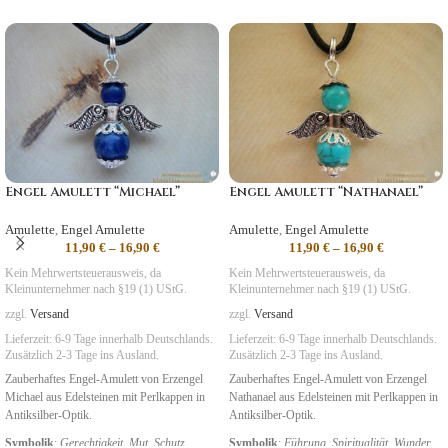
Engel Amulett “Michael”
Engel Amulett “Nathanael”
Amulette
,
Engel Amulette
Amulette
,
Engel Amulette
11,90
€
–
16,90
€
11,90
€
–
16,90
€
Kein Mehrwertsteuerausweis, da
Kein Mehrwertsteuerausweis, da
Kleinunternehmer nach §19 (1) UStG.
Kleinunternehmer nach §19 (1) UStG.
zzgl.
Versand
zzgl.
Versand
Lieferzeit:
6-9 Tage
innerhalb Deutschlands.
Lieferzeit:
6-9 Tage
innerhalb Deutschlands.
Zusätzlich 2-3 Tage ins Ausland.
Zusätzlich 2-3 Tage ins Ausland.
Zauberhaftes Engel-Amulett von Erzengel
Zauberhaftes Engel-Amulett von Erzengel
Michael aus Edelsteinen mit Perlkappen in
Nathanael aus Edelsteinen mit Perlkappen in
Antiksilber-Optik.
Antiksilber-Optik.
Symbolik
:
Gerechtigkeit
,
Mut, Schutz
Symbolik
:
Führung
,
Spiritualität
,
Wunder