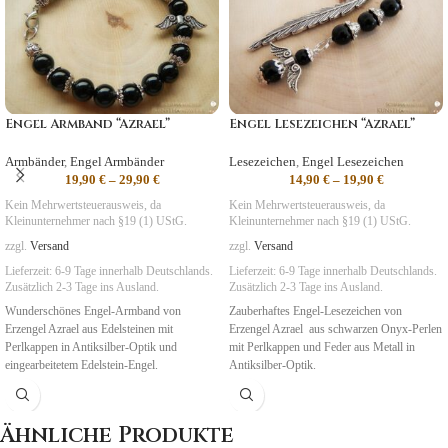
Engel Armband “Azrael”
Engel Lesezeichen “Azrael”
Armbänder
,
Engel Armbänder
Lesezeichen
,
Engel Lesezeichen
19,90
€
–
29,90
€
14,90
€
–
19,90
€
Kein Mehrwertsteuerausweis, da
Kein Mehrwertsteuerausweis, da
Kleinunternehmer nach §19 (1) UStG.
Kleinunternehmer nach §19 (1) UStG.
zzgl.
Versand
zzgl.
Versand
Lieferzeit:
6-9 Tage
innerhalb Deutschlands.
Lieferzeit:
6-9 Tage
innerhalb Deutschlands.
Zusätzlich 2-3 Tage ins Ausland.
Zusätzlich 2-3 Tage ins Ausland.
Wunderschönes Engel-Armband von
Zauberhaftes Engel-Lesezeichen von
Erzengel Azrael aus Edelsteinen mit
Erzengel Azrael aus schwarzen Onyx-Perlen
Perlkappen in Antiksilber-Optik und
mit Perlkappen und Feder aus Metall in
eingearbeitetem Edelstein-Engel.
Antiksilber-Optik.
Symbolik
:
Glaube, Trost, Verständnis
Symbolik
:
Glaube, Trost, Verständnis
Ähnliche Produkte