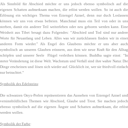
Als Sinnbild für Abschied möchte er uns jedoch ebenso symbolisch auf die
eigenen Schatten aufmerksam machen, die erlöst werden wollen. So ist auch die
Erlösung ein wichtiges Thema von Erzengel Azrael, denn nur duch Loslassen
können wir uns von etwas befreien. Manchmal muss ein Teil von oder in uns
sterben, damit ein anderer Teil weiterleben oder neu geboren werden kann. Eine
Weisheit aus Tibet besagt dazu Folgendes: “
Abschied und Tod sind nur ander
Worte für Neuanfang und Leben. Alles was wir zurücklassen finden wir in einer
anderen Form wieder.” Als Engel des Glaubens möchte er uns aber auch
symbolisch an unseren Glauben erinnern, aus dem wir neue Kraft für den Alltag
schöpfen und unserer Seele Flügel verleihen können. Buddha sagte einst: “
In
steter Veränderung ist diese Welt. Wachstum und Verfall sind ihre wahre Natur. Die
Dinge erscheinen und lösen sich wieder auf. Glücklich ist, wer sie friedvoll einfach
nur betrachtet.
“
Symbolik des Edelsteins
:
Die schwarzen Onyx-Perlen repräsentieren das Aussehen von Erzengel Azrael und
versinnbildlichen Themen wie Abschied, Glaube und Trost. Sie machen jedoch
ebenso symbolisch auf die eigenen Ängste und Schatten aufmerksam, die erlöst
werden wollen.
Symbolik der Farbe
: