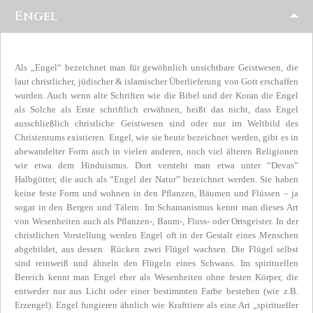
Engel
Als „Engel“ bezeichnet man für gewöhnlich unsichtbare Geistwesen, die
laut christlicher, jüdischer & islamischer Überlieferung von Gott erschaffen
wurden. Auch wenn alte Schriften wie die Bibel und der Koran die Engel
als Solche als Erste schriftlich erwähnen, heißt das nicht, dass Engel
ausschließlich christliche Geistwesen sind oder nur im Weltbild des
Christentums existieren. Engel, wie sie heute bezeichnet werden, gibt es in
abewandelter Form auch in vielen anderen, noch viel älteren Religionen
wie etwa dem Hinduismus. Dort versteht man etwa unter “Devas”
Halbgötter, die auch als “Engel der Natur” bezeichnet werden. Sie haben
keine feste Form und wohnen in den Pflanzen, Bäumen und Flüssen – ja
sogar in den Bergen und Tälern. Im Schamanismus kennt man dieses Art
von Wesenheiten auch als Pflanzen-, Baum-, Fluss- oder Ortsgeister. In der
christlichen Vorstellung werden Engel oft in der Gestalt eines Menschen
abgebildet, aus dessen Rücken zwei Flügel wachsen. Die Flügel selbst
sind reinweiß und ähneln den Flügeln eines Schwans. Im spirituellen
Bereich kennt man Engel eher als Wesenheiten ohne festen Körper, die
entweder nur aus Licht oder einer bestimmten Farbe bestehen (wie z.B.
Erzengel). Engel fungieren ähnlich wie Krafttiere als eine Art „spiritueller