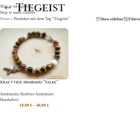
Tiegeist
Skip to navigation
Skip to main content
Home
»
Produkte mit dem Tag “Tiegeist”
Show sidebar
Filters
Krafttier Armband “Falke”
Armbänder
,
Krafttier Armbänder
Handarbeit
19,90
€
–
40,90
€