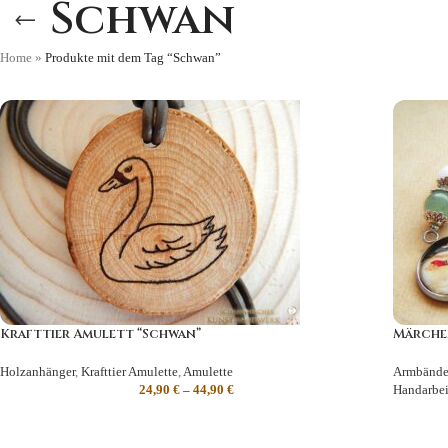
Schwan
Home
»
Produkte mit dem Tag “Schwan”
Krafttier Amulett “Schwan”
Märchen
Holzanhänger
,
Krafttier Amulette
,
Amulette
Armbände
24,90
€
–
44,90
€
Handarbei