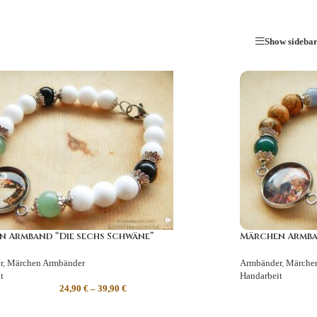
Show sideba
 Armband “Die sechs Schwäne”
Märchen Armba
r
,
Märchen Armbänder
Armbänder
,
Märche
t
Handarbeit
24,90
€
–
39,90
€