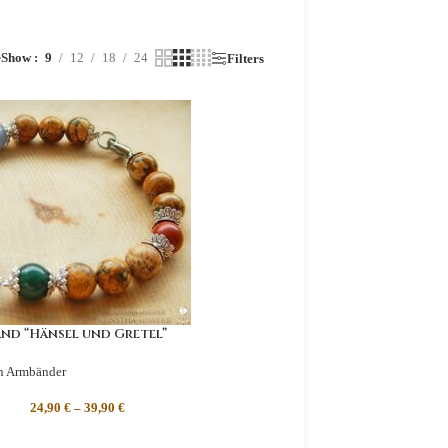
Show
9
12
18
24
r
Filters
nd “Hänsel und Gretel”
n Armbänder
24,90
€
–
39,90
€