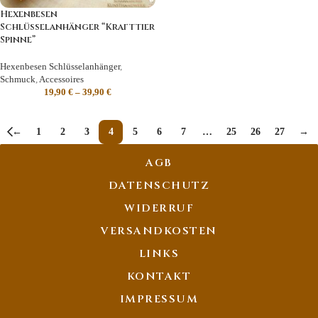
Hexenbesen
Schlüsselanhänger “Krafttier
Spinne”
Hexenbesen Schlüsselanhänger
,
Schmuck
,
Accessoires
19,90
€
–
39,90
€
←
1
2
3
4
5
6
7
…
25
26
27
→
AGB
DATENSCHUTZ
WIDERRUF
VERSANDKOSTEN
LINKS
KONTAKT
IMPRESSUM