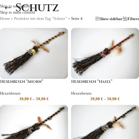
Schutz
Skip to navigation
Skip to main content
Home
»
Produkte mit dem Tag “Schutz”
»
Seite 4
Show sidebar
Filters
Hexenbesen “Ahorn”
Hexenbesen “Hasel”
Hexenbesen
Hexenbesen
39,90
€
–
59,90
€
39,90
€
–
59,90
€